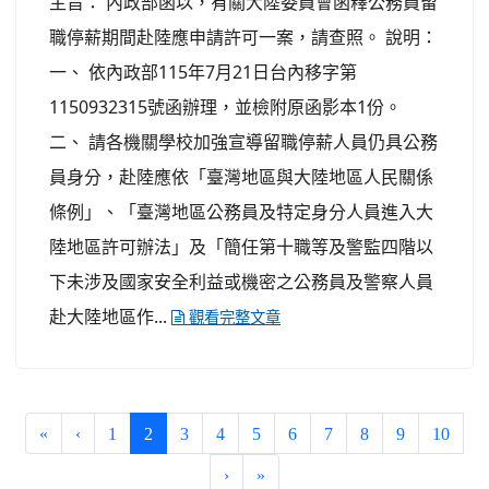
主旨： 內政部函以，有關大陸委員會函釋公務員留
職停薪期間赴陸應申請許可一案，請查照。 說明：
一、 依內政部115年7月21日台內移字第
1150932315號函辦理，並檢附原函影本1份。
二、 請各機關學校加強宣導留職停薪人員仍具公務
員身分，赴陸應依「臺灣地區與大陸地區人民關係
條例」、「臺灣地區公務員及特定身分人員進入大
陸地區許可辦法」及「簡任第十職等及警監四階以
下未涉及國家安全利益或機密之公務員及警察人員
赴大陸地區作...
觀看完整文章
(current)
«
‹
1
2
3
4
5
6
7
8
9
10
›
»