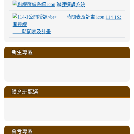
聯課選課系統
114-1公
開授課
時間表及計畫
新生專區
link
link
link
link
https://sites.google.com/a/m
to
to
to
to
link
link
link
link
link
link
link
link
link
sheng-
https://sites.google.com/a/ms.gmjh.
https://sites.google.com/a/ms.gmjh.
https://sites.google.com/a/ms.gmjh.
https://sites.google.com/a/ms.gmjh.
to
to
to
to
to
to
to
to
to
ru-
sheng-
sheng-
sheng-
sheng-
體育班甄選
https://sites.google.com/a/ms
https://sites.google.com/a/ms
https://sites.google.com/a/ms
https://sites.google.com/a/ms
https://sites.google.com/ms.
https://sites.google.com/a/ms
https://sites.google.com/ms.gmjh.ty
https://sites.google.com/a/ms.gmjh.
https://sites.google.com/ms.gmjh.ty
xue-
ru-
ru-
ru-
ru-
sheng-
sheng-
sheng-
sheng-
affairs/%E9%AB%94%E8%82
sheng-
affairs/%E9%AB%94%E8%82%
sheng-
affairs/%E9%AB%94%E8%82%
zhuan-
xue-
xue-
xue-
xue-
link
link
ru-
ru-
ru-
ru-
style=ackground-
ru-
\
ru-
\
qu/
zhuan-
zhuan-
zhuan-
zhuan-
to
to
link
()-45l
xue-
xue-
xue-
xue-
color:
xue-
xue-
\
qu/
qu/
qu/
qu/
link
https://sites.google.com/ms.
https://sites.google.com/ms.gmjh.ty
to
4
zhuan-
zhuan-
zhuan-
zhuan-
var(-
zhuan-
zhuan-
\
\
\
\
to
affairs/%E9%AB%94%E8%82
affairs/%E9%AB%94%E8%82%
https://www.gmjh.tyc.edu.tw/upload
會考專區
qu/
qu/
qu/
qu/
-
qu/
qu