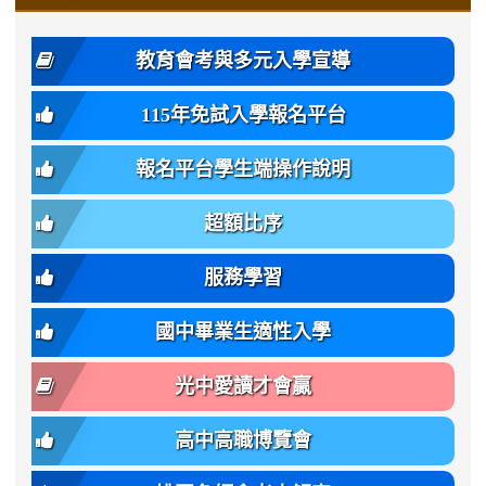
https://www.gmjh.tyc.edu.tw/upload
\
\
年
style=font-
\
\
\
bs-
\
2
度
family:
body-
體
教育會考與多元入學宣導
招
var(-
bg);
育
生
-
font-
班
115年免試入學報名平台
簡
bs-
family:
轉
章
body-
var(-
班
(二
報名平台學生端操作說明
font-
-
簡
招).pdf
family);
bs-
章.pdf
\
font-
body-
超額比序
\
size:
font-
var(-
family);
服務學習
-
font-
bs-
size:
國中畢業生適性入學
body-
var(-
font-
-
光中愛讀才會贏
size);
bs-
font-
body-
高中高職博覽會
weight:
font-
var(-
size);