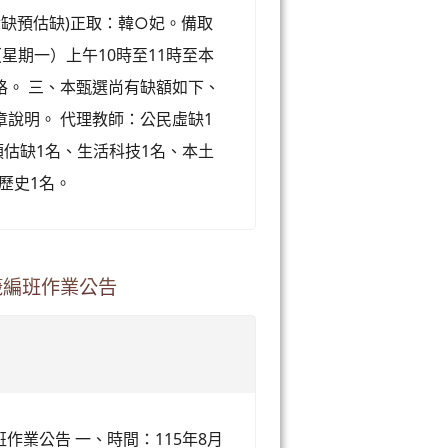
實缺預估缺)正取：韓○妃。備取
（星期一）上午10時至11時至本
格。 三、本甄選尚有缺額如下、
說明。 代理教師：公民虛缺1
預估缺1名、生活科技1名、本土
歷史1名。
籤編班作業公告
作業公告 一、時間：115年8月