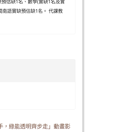
預估缺1名、數學(實缺1名及實
閩南語實缺預估缺1名。 代課教
手，綠能透明齊步走」動畫影