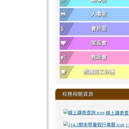
輔導室
人事室
會計室
家長會
教師會
教職員工分機
校務相關資源
線上課表查
1