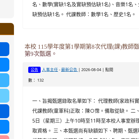
名、數學(實缺1名及實缺預估缺1名)、音樂1名
ound-
缺預估缺1名。 代課教師：數學1名、歷史1名。
.google.com/ms.gmjh.tyc.edu.tw/student-
ogle.com/ms.gmjh.tyc.edu.tw/student-
%AB%94%E8%82%B2%E7%B5%84
%AB%94%E8%82%B2%E7%B5%84
.tyc.edu.tw/uploads/tad_blocks/file/113
.tyc.edu.tw/uploads/tad_blocks/file/110-
本校 115學年度第1學期第8次代理(課)教
第9次甄選。
-
| 2026-08-04 | 點閱
人事主任
最新公告
公告
數： 132
一、旨揭甄選錄取名單如下： 代理教師(家政科
代課教師(童軍科)正取：陳○霈。備取從缺。 二
5日（星期三）上午10時至11時至本校人事室
取資格。 三、本甄選尚有缺額如下、聘期、甄