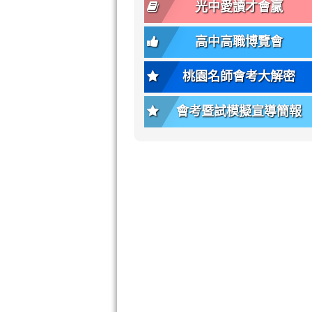
font-
-
光中愛讀才會贏
size);
bs-
font-
body-
高中高職博覽會
weight:
font-
var(-
size);
桃園名師會考大解密
-
font-
bs-
weight:
會考暨試模擬宣導簡報
body-
var(-
font-
-
weight);
bs-
background-
body-
color:
font-
var(-
weight);
-
\
bs-
body-
bg);