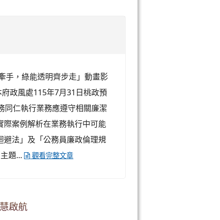
手牽手，綠能透明齊步走」動畫影
府政風處115年7月31日桃政預
導公務同仁執行業務應遵守相關廉潔
實際案例解析在業務執行中可能
迴避法」及「公務員廉政倫理規
題...
觀看完整文章
智慧啟航