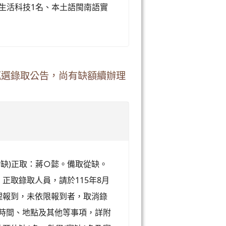
、生活科技1名、本土語閩南語實
師甄選錄取公告，尚有缺額續辦理
實缺)正取：蔣○懿。備取從缺。
、正取錄取人員，請於115年8月
辦理報到，未依限報到者，取消錄
選時間、地點及其他等事項，詳附