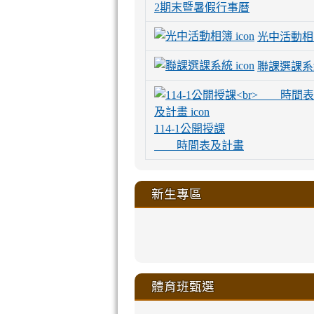
2期末暨暑假行事曆
光中活動相
聯課選課系
114-1公開授課
時間表及計畫
新生專區
link
link
link
link
https://sites
to
to
to
to
link
link
link
link
link
link
link
link
link
sheng-
https://sites.go
https://sites.go
https://sites.go
https://sites.go
to
to
to
to
to
to
to
to
to
ru-
sheng-
sheng-
sheng-
sheng-
體育班甄選
https://sites
https://sites
https://sites
https://sites
https://sites
https://sites
https://sites.go
https://sites.go
https://sites.go
xue-
ru-
ru-
ru-
ru-
sheng-
sheng-
sheng-
sheng-
affairs/%E9
sheng-
affairs/%E9
sheng-
affairs/%E9