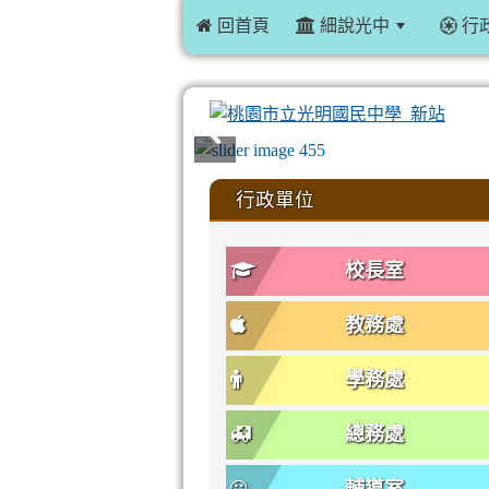
 回首頁
細說光中
行
:::
行政單位
校長室
教務處
學務處
總務處