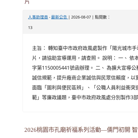
片
-
| 2026-08-07 | 點閱數：
人事助理員
最新公告
13
主旨： 轉知臺中市政府政風處製作「陽光城市
片，請協助宣導運用，請查照。 說明： 一、 依本
字第1150005441號函辦理。 二、 為擴大宣
誠信規範，提升廠商企業誠信與民眾信賴度，以
面臨「圖利與便民區辨」、「公職人員利益衝突
範」等廉政議題，臺中市政府政風處分別製作3部主
2026桃園市孔廟祈福系列活動—儒門初開 