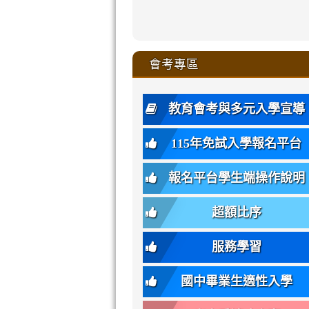
zhuan-
xue-
xue-
xue-
xue-
link
link
ru-
ru-
ru-
ru-
style=ackgr
ru-
\
ru-
\
qu/
zhuan-
zhuan-
zhuan-
zhuan-
to
to
link
()-45l
xue-
xue-
xue-
xue-
color:
xue-
xue-
\
qu/
qu/
qu/
qu/
link
https://sites
https://sites.go
to
4
zhuan-
zhuan-
zhuan-
zhuan-
var(-
zhuan-
zhuan-
\
\
\
\
to
affairs/%E9
affairs/%E9
https://www.gmjh
會考專區
qu/
qu/
qu/
qu/
-
qu/
qu
https://www.gmjh
\
\
年
style=font-
\
\
\
bs-
\
2
度
family:
body-
體
教育會考與多元入學宣導
招
var(-
bg);
育
生
-
font-
班
115年免試入學報名平台
簡
bs-
family:
轉
章
body-
var(-
班
(二
報名平台學生端操作說明
font-
-
簡
招).pdf
family);
bs-
章.pdf
\
font-
body-
超額比序
\
size:
font-
var(-
family);
服務學習
-
font-
bs-
size:
國中畢業生適性入學
body-
var(-