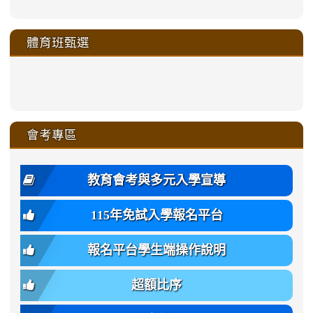
https://sites.google.com/a/m
to
to
to
to
link
link
link
link
link
link
link
link
link
sheng-
https://sites.google.com/a/ms.gmjh.
https://sites.google.com/a/ms.gmjh.
https://sites.google.com/a/ms.gmjh.
https://sites.google.com/a/ms.gmjh.
to
to
to
to
to
to
to
to
to
ru-
sheng-
sheng-
sheng-
sheng-
體育班甄選
https://sites.google.com/a/ms
https://sites.google.com/a/ms
https://sites.google.com/a/ms
https://sites.google.com/a/ms
https://sites.google.com/ms.
https://sites.google.com/a/ms
https://sites.google.com/ms.gmjh.ty
https://sites.google.com/a/ms.gmjh.
https://sites.google.com/ms.gmjh.ty
xue-
ru-
ru-
ru-
ru-
sheng-
sheng-
sheng-
sheng-
affairs/%E9%AB%94%E8%82
sheng-
affairs/%E9%AB%94%E8%82%
sheng-
affairs/%E9%AB%94%E8%82%
zhuan-
xue-
xue-
xue-
xue-
link
link
ru-
ru-
ru-
ru-
style=ackground-
ru-
\
ru-
\
qu/
zhuan-
zhuan-
zhuan-
zhuan-
to
to
link
()-45l
xue-
xue-
xue-
xue-
color:
xue-
xue-
\
qu/
qu/
qu/
qu/
link
https://sites.google.com/ms.
https://sites.google.com/ms.gmjh.ty
to
4
zhuan-
zhuan-
zhuan-
zhuan-
var(-
zhuan-
zhuan-
\
\
\
\
to
affairs/%E9%AB%94%E8%82
affairs/%E9%AB%94%E8%82%
https://www.gmjh.tyc.edu.tw/upload
會考專區
qu/
qu/
qu/
qu/
-
qu/
qu
https://www.gmjh.tyc.edu.tw/upload
\
\
年
style=font-
\
\
\
bs-
\
2
度
family:
body-
體
教育會考與多元入學宣導
招
var(-
bg);
育
生
-
font-
班
115年免試入學報名平台
簡
bs-
family:
轉
章
body-
var(-
班
(二
報名平台學生端操作說明
font-
-
簡
招).pdf
family);
bs-
章.pdf
\
font-
body-
超額比序
\
size:
font-