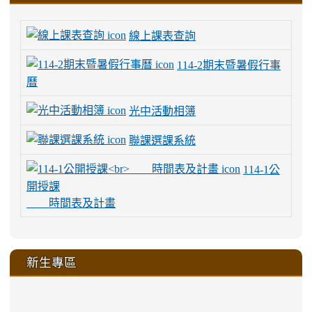
線上課表查詢
114-2期末暨暑假行事
曆
光中活動相簿
聯課選課系統
114-1公
開授課
時間表及計畫
新生專區
link
link
link
link