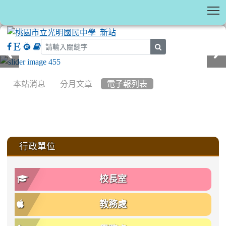
T
search
:::
本站消息
分月文章
電子報列表
:::
行政單位
校長室
教務處