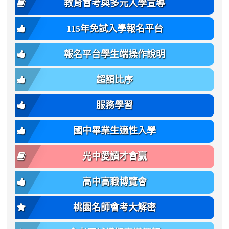
教育會考與多元入學宣導
招
var(-
bg);
育
生
-
font-
班
115年免試入學報名平台
簡
bs-
family:
轉
章
body-
var(-
班
(二
報名平台學生端操作說明
font-
-
簡
招).pdf
family);
bs-
章.pdf
\
font-
body-
超額比序
\
size:
font-
var(-
family);
服務學習
-
font-
bs-
size:
國中畢業生適性入學
body-
var(-
font-
-
光中愛讀才會贏
size);
bs-
font-
body-
高中高職博覽會
weight:
font-
var(-
size);
桃園名師會考大解密
-
font-
bs-
weight: