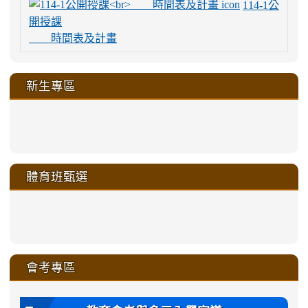
114-1公
開授課
時間表及計畫
新生專區
link
link
link
link
https://sites.google.com/a/m
to
to
to
to
link
link
link
link
link
link
link
link
link
sheng-
https://sites.google.com/a/ms.gmjh.
https://sites.google.com/a/ms.gmjh.
https://sites.google.com/a/ms.gmjh.
https://sites.google.com/a/ms.gmjh.
to
to
to
to
to
to
to
to
to
ru-
sheng-
sheng-
sheng-
sheng-
體育班甄選
https://sites.google.com/a/ms
https://sites.google.com/a/ms
https://sites.google.com/a/ms
https://sites.google.com/a/ms
https://sites.google.com/ms.
https://sites.google.com/a/ms
https://sites.google.com/ms.gmjh.ty
https://sites.google.com/a/ms.gmjh.
https://sites.google.com/ms.gmjh.ty
xue-
ru-
ru-
ru-
ru-
sheng-
sheng-
sheng-
sheng-
affairs/%E9%AB%94%E8%82
sheng-
affairs/%E9%AB%94%E8%82%
sheng-
affairs/%E9%AB%94%E8%82%
zhuan-
xue-
xue-
xue-
xue-
link
link
ru-
ru-
ru-
ru-
style=ackground-
ru-
\
ru-
\
qu/
zhuan-
zhuan-
zhuan-
zhuan-
to
to
link
()-45l
xue-
xue-
xue-
xue-
color:
xue-
xue-
\
qu/
qu/
qu/
qu/
link
https://sites.google.com/ms.
https://sites.google.com/ms.gmjh.ty
to
4
zhuan-
zhuan-
zhuan-
zhuan-
var(-
zhuan-
zhuan-
\
\
\
\
to
affairs/%E9%AB%94%E8%82
affairs/%E9%AB%94%E8%82%
https://www.gmjh.tyc.edu.tw/upload
會考專區
qu/
qu/
qu/
qu/
-
qu/
qu
https://www.gmjh.tyc.edu.tw/upload
\
\
年
style=font-
\
\
\
bs-
\
2
度
family:
body-
體