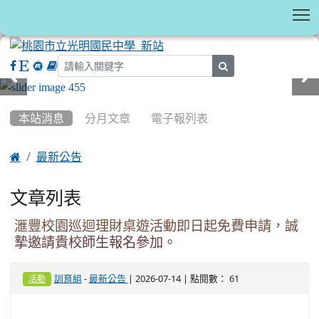
T
search
:::
本站消息
分月文章
電子報列表

最新公告
文章列表
滙豐校園巡迴理財桌遊活動即日起免費申請，誠
摯邀請貴校師生報名參加。
-
| 2026-07-14 | 點閱數： 61
訓育組
最新公告
活動