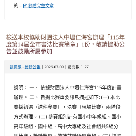
的...
觀看完整文章
檢送本校協助財團法人中壢仁海宮辦理「115年
度第14屆全市書法比賽簡章」1份，敬請協助公
告並鼓勵所屬參加
-
| 2026-07-09 | 點閱數： 27
訓育組
最新公告
說明： 一、 依據財團法人中壢仁海宮115年度計畫
辦理。 二、 旨揭比賽重要訊息摘述如下: (一) 本比
賽採初選（送件參賽），決賽（現場比賽）兩階段
方式辦理。 (二) 參賽組別計有國小中年級組、國小
高年級組、國中組、高中大專組及社會組共5組分
別比賽，獎勵豐厚，敬請鼓勵所屬參加。 (三) 初選