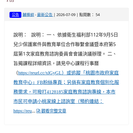
-
| 2026-07-09 | 點閱數： 54
輔導組
最新公告
公告
說明： 說明： 一、 依據衛生福利部112年9月5日
兒少保護案件與教育單位合作聯繫會議暨本府第5
屆第1次家庭教育諮詢委員會會議決議辦理。 二、
旨揭課程詳細資訊，請見中心課程行事曆
（
https://reurl.cc/xlGyGL）或追蹤「桃園市政府家庭
教育中心」FB粉絲專頁；另倘有家庭教育個別化服
務需求，可撥打4128185家庭教育諮詢專線，本市
市民可申請小桃家線上諮詢室（預約連結：
...
https://reu
觀看完整文章