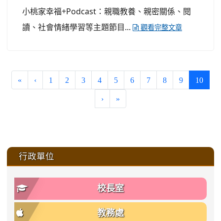
小桃家幸福+Podcast：親職教養、親密關係、閱
讀、社會情緒學習等主題節目...
觀看完整文章
(curre
«
‹
1
2
3
4
5
6
7
8
9
10
›
»
:::
行政單位
校長室
教務處