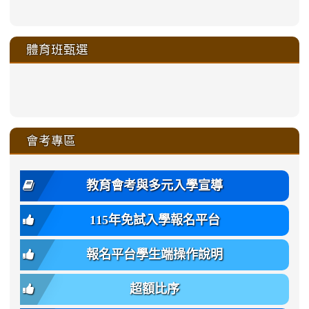
https://sites.google.com/a/m
to
to
to
to
link
link
link
link
link
link
link
link
link
sheng-
https://sites.google.com/a/ms.gmjh.
https://sites.google.com/a/ms.gmjh.
https://sites.google.com/a/ms.gmjh.
https://sites.google.com/a/ms.gmjh.
to
to
to
to
to
to
to
to
to
ru-
sheng-
sheng-
sheng-
sheng-
體育班甄選
https://sites.google.com/a/ms
https://sites.google.com/a/ms
https://sites.google.com/a/ms
https://sites.google.com/a/ms
https://sites.google.com/ms.
https://sites.google.com/a/ms
https://sites.google.com/ms.gmjh.ty
https://sites.google.com/a/ms.gmjh.
https://sites.google.com/ms.gmjh.ty
xue-
ru-
ru-
ru-
ru-
sheng-
sheng-
sheng-
sheng-
affairs/%E9%AB%94%E8%82
sheng-
affairs/%E9%AB%94%E8%82%
sheng-
affairs/%E9%AB%94%E8%82%
zhuan-
xue-
xue-
xue-
xue-
link
link
ru-
ru-
ru-
ru-
style=ackground-
ru-
\
ru-
\
qu/
zhuan-
zhuan-
zhuan-
zhuan-
to
to
link
()-45l
xue-
xue-
xue-
xue-
color:
xue-
xue-
\
qu/
qu/
qu/
qu/
link
https://sites.google.com/ms.
https://sites.google.com/ms.gmjh.ty
to
4
zhuan-
zhuan-
zhuan-
zhuan-
var(-
zhuan-
zhuan-
\
\
\
\
to
affairs/%E9%AB%94%E8%82
affairs/%E9%AB%94%E8%82%
https://www.gmjh.tyc.edu.tw/upload
會考專區
qu/
qu/
qu/
qu/
-
qu/
qu
https://www.gmjh.tyc.edu.tw/upload
\
\
年
style=font-
\
\
\
bs-
\
2
度
family:
body-
體
教育會考與多元入學宣導
招
var(-
bg);
育
生
-
font-
班
115年免試入學報名平台
簡
bs-
family:
轉
章
body-
var(-
班
(二
報名平台學生端操作說明
font-
-
簡
招).pdf
family);
bs-
章.pdf
\
font-
body-
超額比序
\
size:
font-