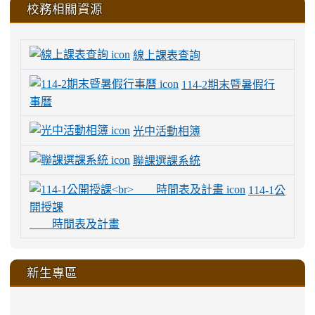
校務相關資源
線上課表查詢
114-2期末暨暑假行
事曆
光中活動相簿
聯課選課系統
114-1公
開授課
時間表及計畫
新生專區
link
link
link
link