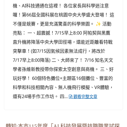
機、AI科技通通在這裡！ 各位家長與科學迷注意
囉！第66屆全國科展在桃園中央大學盛大登場！ 這
不僅是競賽，更是充滿驚喜的科學樂園。 ✨ 活動
亮點： 一、超震撼！7/15早上8:00 阿帕契與黑鷹
直升機將降落中央大學田徑場，還能近距離看特戰
突擊車！(如7/15因氣候因素無法成行，將改於
7/17早上8:00降落) 二、大師來了！ 7/16 知名天文
學者孫維新教授帶你探索太空創意與商機。 三、好
玩好學！ 60個特色攤位+主題區16個攤位、豐富的
科學和科技相關內容、無人機飛行模擬、VR體驗，
還有24場手作工作坊。 四...
觀看完整文章
轉知:本市115年度「AI 科技發展暨技職職業試探