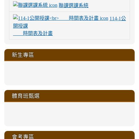
聯課選課系統
114-1公
開授課
時間表及計畫
新生專區
link
link
link
link
https://sites.google.com/a/m
to
to
to
to
link
link
link
link
link
link
link
link
link
sheng-
https://sites.google.com/a/ms.gmjh.
https://sites.google.com/a/ms.gmjh.
https://sites.google.com/a/ms.gmjh.
https://sites.google.com/a/ms.gmjh.
to
to
to
to
to
to
to
to
to
ru-
sheng-
sheng-
sheng-
sheng-
體育班甄選
https://sites.google.com/a/ms
https://sites.google.com/a/ms
https://sites.google.com/a/ms
https://sites.google.com/a/ms
https://sites.google.com/ms.
https://sites.google.com/a/ms
https://sites.google.com/ms.gmjh.ty
https://sites.google.com/a/ms.gmjh.
https://sites.google.com/ms.gmjh.ty
xue-
ru-
ru-
ru-
ru-
sheng-
sheng-
sheng-
sheng-
affairs/%E9%AB%94%E8%82
sheng-
affairs/%E9%AB%94%E8%82%
sheng-
affairs/%E9%AB%94%E8%82%
zhuan-
xue-
xue-
xue-
xue-
link
link
ru-
ru-
ru-
ru-
style=ackground-
ru-
\
ru-
\
qu/
zhuan-
zhuan-
zhuan-
zhuan-
to
to
link
()-45l
xue-
xue-
xue-
xue-
color:
xue-
xue-
\
qu/
qu/
qu/
qu/
link
https://sites.google.com/ms.
https://sites.google.com/ms.gmjh.ty
to
4
zhuan-
zhuan-
zhuan-
zhuan-
var(-
zhuan-
zhuan-
\
\
\
\
to
affairs/%E9%AB%94%E8%82
affairs/%E9%AB%94%E8%82%
https://www.gmjh.tyc.edu.tw/upload
會考專區
qu/
qu/
qu/
qu/
-
qu/
qu