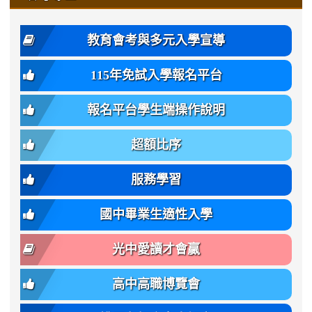
https://www.gmjh.tyc.edu.tw/upload
\
\
年
style=font-
\
\
\
bs-
\
2
度
family:
body-
體
教育會考與多元入學宣導
招
var(-
bg);
育
生
-
font-
班
115年免試入學報名平台
簡
bs-
family:
轉
章
body-
var(-
班
(二
報名平台學生端操作說明
font-
-
簡
招).pdf
family);
bs-
章.pdf
\
font-
body-
超額比序
\
size:
font-
var(-
family);
服務學習
-
font-
bs-
size:
國中畢業生適性入學
body-
var(-
font-
-
光中愛讀才會贏
size);
bs-
font-
body-
高中高職博覽會
weight:
font-
var(-
size);