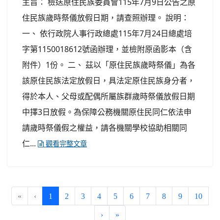
主旨： 檢送原住民族委員會115年7月9日公告之原
住民族歲時祭儀放假日期，請查照辦理。 說明：
一、 依行政院人事行政總處115年7月24日總處培
字第1150018612號函辦理，並檢附原函影本（含
附件）1份。 二、 茲以「原住民族歲時祭儀」為各
該原住民族法定放假日，具法定原住民族身分者，
得於本人、父母或配偶所屬族群歲時祭儀放假日期
中擇3日放假。為保障公務機關原住民同仁依法申
請歲時祭儀假之權益，請各機關學校協助相關同
仁...
觀看完整文章
(current)
«
‹
1
2
3
4
5
6
7
8
9
10
›
»