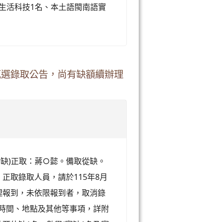
、生活科技1名、本土語閩南語實
師甄選錄取公告，尚有缺額續辦理
實缺)正取：蔣○懿。備取從缺。
、正取錄取人員，請於115年8月
辦理報到，未依限報到者，取消錄
選時間、地點及其他等事項，詳附