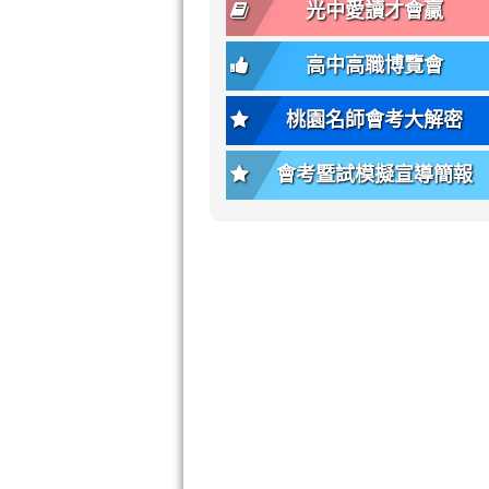
font-
-
光中愛讀才會贏
size);
bs-
font-
body-
高中高職博覽會
weight:
font-
var(-
size);
桃園名師會考大解密
-
font-
bs-
weight:
會考暨試模擬宣導簡報
body-
var(-
font-
-
weight);
bs-
background-
body-
color:
font-
var(-
weight);
-
\
bs-
body-
bg);