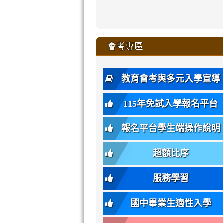
zhuan-
xue-
xue-
xue-
xue-
link
link
ru-
ru-
ru-
ru-
style=ackgr
ru-
\
ru-
\
qu/
zhuan-
zhuan-
zhuan-
zhuan-
to
to
link
()-45l
xue-
xue-
xue-
xue-
color:
xue-
xue-
\
qu/
qu/
qu/
qu/
link
https://sites
https://sites.go
to
4
zhuan-
zhuan-
zhuan-
zhuan-
var(-
zhuan-
zhuan-
\
\
\
\
to
affairs/%E9
affairs/%E9
https://www.gmjh
會考專區
qu/
qu/
qu/
qu/
-
qu/
qu
https://www.gmjh
\
\
年
style=font-
\
\
\
bs-
\
2
度
family:
body-
體
教育會考與多元入學宣導
招
var(-
bg);
育
生
-
font-
班
115年免試入學報名平台
簡
bs-
family:
轉
章
body-
var(-
班
(二
報名平台學生端操作說明
font-
-
簡
招).pdf
family);
bs-
章.pdf
\
font-
body-
超額比序
\
size:
font-
var(-
family);
服務學習
-
font-
bs-
size:
國中畢業生適性入學
body-
var(-