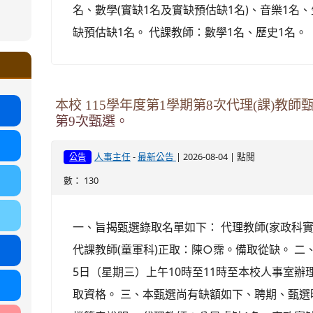
名、數學(實缺1名及實缺預估缺1名)、音樂1名
ound-
缺預估缺1名。 代課教師：數學1名、歷史1名。
.google.com/ms.gmjh.tyc.edu.tw/student-
ogle.com/ms.gmjh.tyc.edu.tw/student-
%AB%94%E8%82%B2%E7%B5%84
%AB%94%E8%82%B2%E7%B5%84
.tyc.edu.tw/uploads/tad_blocks/file/113
.tyc.edu.tw/uploads/tad_blocks/file/110-
本校 115學年度第1學期第8次代理(課)教
第9次甄選。
-
| 2026-08-04 | 點閱
人事主任
最新公告
公告
數： 130
一、旨揭甄選錄取名單如下： 代理教師(家政科
代課教師(童軍科)正取：陳○霈。備取從缺。 二
5日（星期三）上午10時至11時至本校人事室
取資格。 三、本甄選尚有缺額如下、聘期、甄