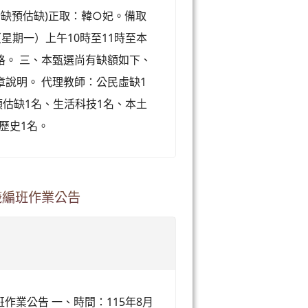
實缺預估缺)正取：韓○妃。備取
（星期一）上午10時至11時至本
格。 三、本甄選尚有缺額如下、
說明。 代理教師：公民虛缺1
預估缺1名、生活科技1名、本土
歷史1名。
籤編班作業公告
作業公告 一、時間：115年8月