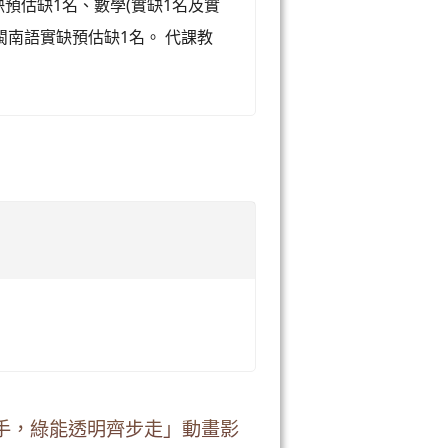
預估缺1名、數學(實缺1名及實
閩南語實缺預估缺1名。 代課教
手，綠能透明齊步走」動畫影