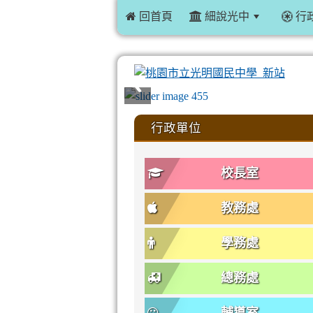
 回首頁
細說光中
行
:::
行政單位
校長室
教務處
學務處
總務處