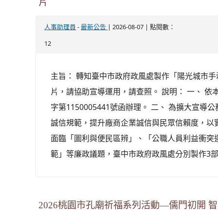
片
-
| 2026-08-07 | 點閱數：
人事助理員
最新公告
12
主旨： 轉知臺中市政府政風處製作「陽光城市
片，請協助宣導運用，請查照。 說明： 一、 依本
字第1150005441號函辦理。 二、 為擴大宣
誠信規範，提升廠商企業誠信與民眾信賴度，以
面臨「圖利與便民區辨」、「公職人員利益衝突
範」等廉政議題，臺中市政府政風處分別製作3部主
2026桃園市孔廟祈福系列活動—儒門初開 