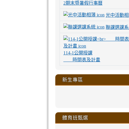
2期末暨暑假行事曆
光中活動相
聯課選課系
114-1公開授課
時間表及計畫
新生專區
link
link
link
link
https://sites
to
to
to
to
link
link
link
link
link
link
link
link
link
sheng-
https://sites.go
https://sites.go
https://sites.go
https://sites.go
to
to
to
to
to
to
to
to
to
ru-
sheng-
sheng-
sheng-
sheng-
體育班甄選
https://sites
https://sites
https://sites
https://sites
https://sites
https://sites
https://sites.go
https://sites.go
https://sites.go
xue-
ru-
ru-
ru-
ru-
sheng-
sheng-
sheng-
sheng-
affairs/%E9
sheng-
affairs/%E9
sheng-
affairs/%E9