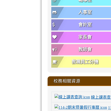
輔導室
人事室
會計室
家長會
教師會
教職員工分機
校務相關資源
線上課表查
1