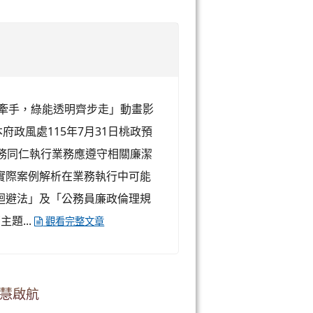
手牽手，綠能透明齊步走」動畫影
府政風處115年7月31日桃政預
導公務同仁執行業務應遵守相關廉潔
實際案例解析在業務執行中可能
迴避法」及「公務員廉政倫理規
題...
觀看完整文章
智慧啟航