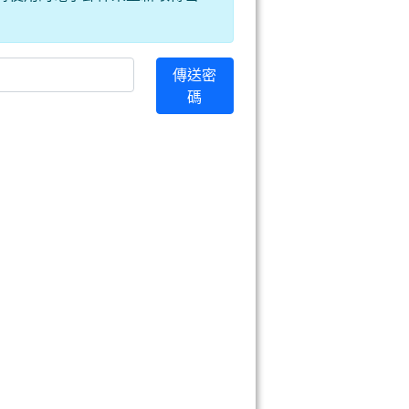
傳送密
碼