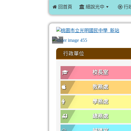
 回首頁
細說光中
行
:::
行政單位
校長室
教務處
學務處
總務處