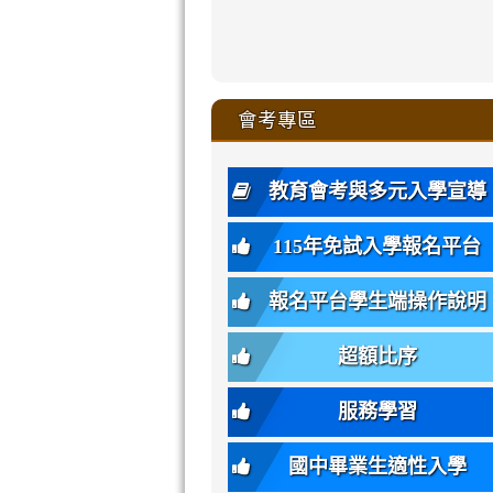
sheng-
sheng-
sheng-
sheng-
affairs/%E9
sheng-
affairs/%E9
sheng-
affairs/%E9
zhuan-
xue-
xue-
xue-
xue-
link
link
ru-
ru-
ru-
ru-
style=ackgr
ru-
\
ru-
\
qu/
zhuan-
zhuan-
zhuan-
zhuan-
to
to
link
()-45l
xue-
xue-
xue-
xue-
color:
xue-
xue-
\
qu/
qu/
qu/
qu/
link
https://sites
https://sites.go
to
4
zhuan-
zhuan-
zhuan-
zhuan-
var(-
zhuan-
zhuan-
\
\
\
\
to
affairs/%E9
affairs/%E9
https://www.gmjh
會考專區
qu/
qu/
qu/
qu/
-
qu/
qu
https://www.gmjh
\
\
年
style=font-
\
\
\
bs-
\
2
度
family:
body-
體
教育會考與多元入學宣導
招
var(-
bg);
育
生
-
font-
班
115年免試入學報名平台
簡
bs-
family:
轉
章
body-
var(-
班
(二
報名平台學生端操作說明
font-
-
簡
招).pdf
family);
bs-
章.pdf
\
font-
body-
超額比序
\
size:
font-
var(-
family);
服務學習
-
font-
bs-
size:
國中畢業生適性入學
body-
var(-