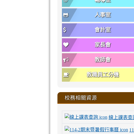
輔導室
人事室
會計室
家長會
教師會
教職員工分機
校務相關資源
線上課表查
11