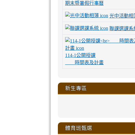
期末暨暑假行事曆
光中活動相
聯課選課系
114-1公開授課
時間表及計畫
新生專區
link
link
link
link
https://sites
to
to
to
to
link
link
link
link
link
link
link
link
link
sheng-
https://sites.go
https://sites.go
https://sites.go
https://sites.go
to
to
to
to
to
to
to
to
to
ru-
sheng-
sheng-
sheng-
sheng-
體育班甄選
https://sites
https://sites
https://sites
https://sites
https://sites
https://sites
https://sites.go
https://sites.go
https://sites.go
xue-
ru-
ru-
ru-
ru-