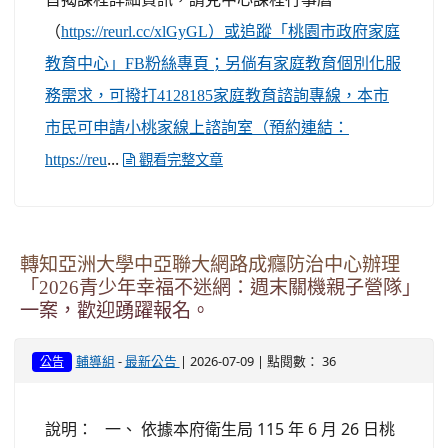
（
https://reurl.cc/xlGyGL）或追蹤「桃園市政府家庭
教育中心」FB粉絲專頁；另倘有家庭教育個別化服
務需求，可撥打4128185家庭教育諮詢專線，本市
市民可申請小桃家線上諮詢室（預約連結：
...
https://reu
觀看完整文章
轉知亞洲大學中亞聯大網路成癮防治中心辦理
「2026青少年幸福不迷網：週末關機親子營隊」
一案，歡迎踴躍報名。
-
| 2026-07-09 | 點閱數： 36
輔導組
最新公告
公告
說明： 一、 依據本府衛生局 115 年 6 月 26 日桃