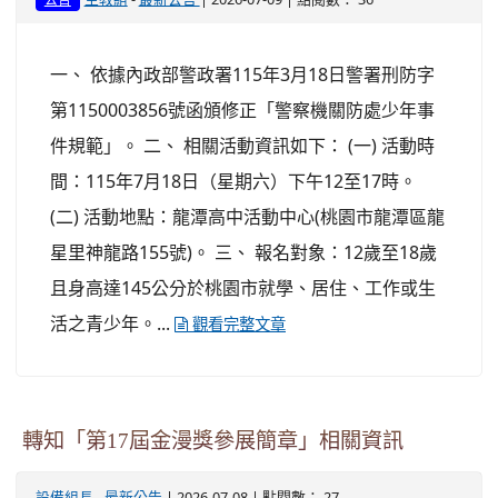
一、 依據內政部警政署115年3月18日警署刑防字
第1150003856號函頒修正「警察機關防處少年事
件規範」。 二、 相關活動資訊如下： (一) 活動時
間：115年7月18日（星期六）下午12至17時。
(二) 活動地點：龍潭高中活動中心(桃園市龍潭區龍
星里神龍路155號)。 三、 報名對象：12歲至18歲
且身高達145公分於桃園市就學、居住、工作或生
活之青少年。...
觀看完整文章
轉知「第17屆金漫獎參展簡章」相關資訊
-
| 2026-07-08 | 點閱數： 27
設備組長
最新公告