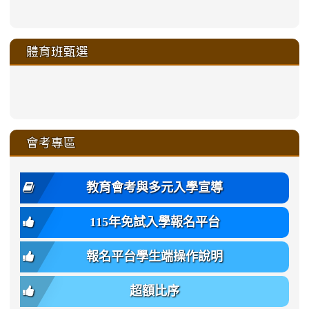
https://sites.google.com/a/m
to
to
to
to
link
link
link
link
link
link
link
link
link
sheng-
https://sites.google.com/a/ms.gmjh.
https://sites.google.com/a/ms.gmjh.
https://sites.google.com/a/ms.gmjh.
https://sites.google.com/a/ms.gmjh.
to
to
to
to
to
to
to
to
to
ru-
sheng-
sheng-
sheng-
sheng-
體育班甄選
https://sites.google.com/a/ms
https://sites.google.com/a/ms
https://sites.google.com/a/ms
https://sites.google.com/a/ms
https://sites.google.com/ms.
https://sites.google.com/a/ms
https://sites.google.com/ms.gmjh.ty
https://sites.google.com/a/ms.gmjh.
https://sites.google.com/ms.gmjh.ty
xue-
ru-
ru-
ru-
ru-
sheng-
sheng-
sheng-
sheng-
affairs/%E9%AB%94%E8%82
sheng-
affairs/%E9%AB%94%E8%82%
sheng-
affairs/%E9%AB%94%E8%82%
zhuan-
xue-
xue-
xue-
xue-
link
link
ru-
ru-
ru-
ru-
style=ackground-
ru-
\
ru-
\
qu/
zhuan-
zhuan-
zhuan-
zhuan-
to
to
link
()-45l
xue-
xue-
xue-
xue-
color:
xue-
xue-
\
qu/
qu/
qu/
qu/
link
https://sites.google.com/ms.
https://sites.google.com/ms.gmjh.ty
to
4
zhuan-
zhuan-
zhuan-
zhuan-
var(-
zhuan-
zhuan-
\
\
\
\
to
affairs/%E9%AB%94%E8%82
affairs/%E9%AB%94%E8%82%
https://www.gmjh.tyc.edu.tw/upload
會考專區
qu/
qu/
qu/
qu/
-
qu/
qu
https://www.gmjh.tyc.edu.tw/upload
\
\
年
style=font-
\
\
\
bs-
\
2
度
family:
body-
體
教育會考與多元入學宣導
招
var(-
bg);
育
生
-
font-
班
115年免試入學報名平台
簡
bs-
family:
轉
章
body-
var(-
班
(二
報名平台學生端操作說明
font-
-
簡
招).pdf
family);
bs-
章.pdf
\
font-
body-
超額比序
\
size:
font-