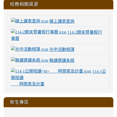
校務相關資源
線上課表查詢
114-2期末暨暑假行
事曆
光中活動相簿
聯課選課系統
114-1公
開授課
時間表及計畫
新生專區
link
link
link
link