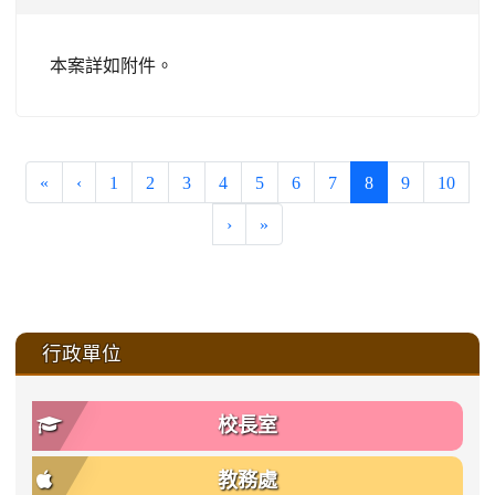
本案詳如附件。
(current)
«
‹
1
2
3
4
5
6
7
8
9
10
›
»
:::
行政單位
校長室
教務處