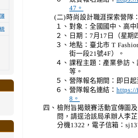
47。
簿
(二)
時尚設計職涯探索營隊
１、
對象：全國國中、高中
統
２、
日期：7月17日（星期
３、
地點：臺北市 T Fas
街一段21號4F）。
４、
課程主題：產業參訪、
等。
５、
營隊報名期間：即日起至
６、
營隊報名連結：
https:
8。
四、
檢附旨揭競賽活動宣傳圖及
.google.com/a/ms.gmjh.tyc.edu.tw/xin-
問，請逕洽該局承辦人李芷庭小
ogle.com/a/ms.gmjh.tyc.edu.tw/xin-
ogle.com/a/ms.gmjh.tyc.edu.tw/xin-
ogle.com/a/ms.gmjh.tyc.edu.tw/xin-
ogle.com/a/ms.gmjh.tyc.edu.tw/xin-
分機1322，電子信箱：sj1378
.google.com/a/ms.gmjh.tyc.edu.tw/xin-
.google.com/a/ms.gmjh.tyc.edu.tw/xin-
.google.com/a/ms.gmjh.tyc.edu.tw/xin-
.google.com/a/ms.gmjh.tyc.edu.tw/xin-
.google.com/ms.gmjh.tyc.edu.tw/student-
.google.com/a/ms.gmjh.tyc.edu.tw/xin-
ogle.com/ms.gmjh.tyc.edu.tw/student-
ogle.com/a/ms.gmjh.tyc.edu.tw/xin-
ogle.com/ms.gmjh.tyc.edu.tw/student-
%AB%94%E8%82%B2%E7%B5%84
%AB%94%E8%82%B2%E7%B5%84
%AB%94%E8%82%B2%E7%B5%84