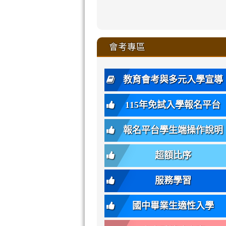
zhuan-
xue-
xue-
xue-
xue-
link
link
ru-
ru-
ru-
ru-
style=ackgr
ru-
\
ru-
\
qu/
zhuan-
zhuan-
zhuan-
zhuan-
to
to
link
()-45l
xue-
xue-
xue-
xue-
color:
xue-
xue-
\
qu/
qu/
qu/
qu/
link
https://sites
https://sites.go
to
4
zhuan-
zhuan-
zhuan-
zhuan-
var(-
zhuan-
zhuan-
\
\
\
\
to
affairs/%E9
affairs/%E9
https://www.gmjh
會考專區
qu/
qu/
qu/
qu/
-
qu/
qu
https://www.gmjh
\
\
年
style=font-
\
\
\
bs-
\
2
度
family:
body-
體
教育會考與多元入學宣導
招
var(-
bg);
育
生
-
font-
班
115年免試入學報名平台
簡
bs-
family:
轉
章
body-
var(-
班
(二
報名平台學生端操作說明
font-
-
簡
招).pdf
family);
bs-
章.pdf
\
font-
body-
超額比序
\
size:
font-
var(-
family);
服務學習
-
font-
bs-
size:
國中畢業生適性入學
body-
var(-