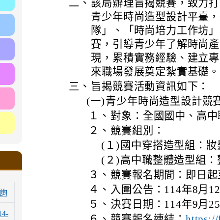
二、
該局辦理旨揭競賽，致力打
青少年時尚造型設計平臺，
隊」、「時尚培力工作坊」
賽，引導青少年了解時尚產
現，累積實務經驗、建立專
來職場發展奠定紮實基礎。
三、
旨揭競賽活動資訊如下：
(一)
青少年時尚造型設計競
１、
對象：全國國中、高中
２、
競賽組別：
(１)
國中穿搭造型組：妝
(２)
高中職整體造型組：
３、
競賽報名期間：即日起
４、
入圍公告：114年8月
詢
５、
決賽日期：114年9月
14-
６、
競賽報名連結：
https: