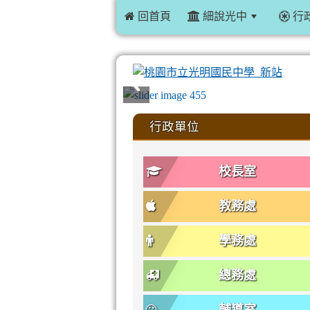
 回首頁
細說光中
行
:::
行政單位
校長室
教務處
學務處
總務處