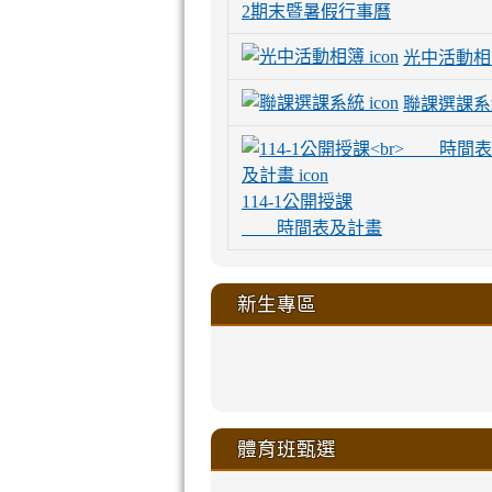
2期末暨暑假行事曆
光中活動相
聯課選課系
114-1公開授課
時間表及計畫
新生專區
link
link
link
link
https://sites
to
to
to
to
link
link
link
link
link
link
link
link
link
sheng-
https://sites.go
https://sites.go
https://sites.go
https://sites.go
to
to
to
to
to
to
to
to
to
ru-
sheng-
sheng-
sheng-
sheng-
體育班甄選
https://sites
https://sites
https://sites
https://sites
https://sites
https://sites
https://sites.go
https://sites.go
https://sites.go
xue-
ru-
ru-
ru-
ru-
sheng-
sheng-
sheng-
sheng-
affairs/%E9
sheng-
affairs/%E9
sheng-
affairs/%E9