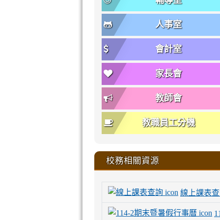
輔導室
人事室
會計室
家長會
教師會
教職員工分機
校務相關資源
線上課表查
1