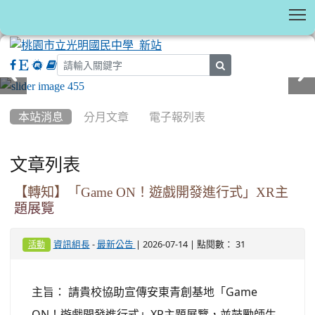
T
search
:::
本站消息
分月文章
電子報列表
文章列表
【轉知】「Game ON！遊戲開發進行式」XR主
題展覽
-
| 2026-07-14 | 點閱數： 31
資訊組長
最新公告
活動
主旨： 請貴校協助宣傳安東青創基地「Game
ON！遊戲開發進行式」XR主題展覽，並鼓勵師生