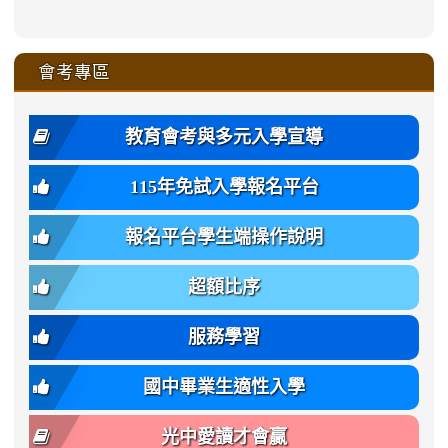
qu/
zhuan-
zhuan-
zhuan-
zhuan-
to
to
link
()-45l
xue-
xue-
xue-
xue-
color:
xue-
xue-
\
qu/
qu/
qu/
qu/
link
https://sites.google.com/ms.
https://sites.google.com/ms.gmjh.ty
to
4
zhuan-
zhuan-
zhuan-
zhuan-
var(-
zhuan-
zhuan-
\
\
\
\
to
affairs/%E9%AB%94%E8%82
affairs/%E9%AB%94%E8%82%
https://www.gmjh.tyc.edu.tw/upload
會考專區
qu/
qu/
qu/
qu/
-
qu/
qu
https://www.gmjh.tyc.edu.tw/upload
\
\
年
style=font-
\
\
\
bs-
\
2
度
family:
body-
體
教育會考與多元入學宣導
招
var(-
bg);
育
生
-
font-
班
115年免試入學報名平台
簡
bs-
family:
轉
章
body-
var(-
班
(二
報名平台學生端操作說明
font-
-
簡
招).pdf
family);
bs-
章.pdf
\
font-
body-
超額比序
\
size:
font-
var(-
family);
服務學習
-
font-
bs-
size:
國中畢業生適性入學
body-
var(-
font-
-
光中愛讀才會贏