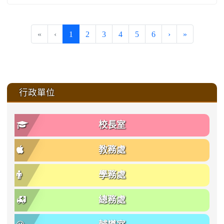
(current)
«
‹
1
2
3
4
5
6
›
»
:::
行政單位
校長室
教務處
學務處
總務處