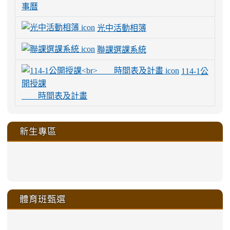
事曆
光中活動相簿
聯課選課系統
114-1公
開授課
時間表及計畫
新生專區
link
link
link
link
https://sites.google.com/a/m
to
to
to
to
link
link
link
link
link
link
link
link
link
sheng-
https://sites.google.com/a/ms.gmjh.
https://sites.google.com/a/ms.gmjh.
https://sites.google.com/a/ms.gmjh.
https://sites.google.com/a/ms.gmjh.
to
to
to
to
to
to
to
to
to
ru-
sheng-
sheng-
sheng-
sheng-
體育班甄選
https://sites.google.com/a/ms
https://sites.google.com/a/ms
https://sites.google.com/a/ms
https://sites.google.com/a/ms
https://sites.google.com/ms.
https://sites.google.com/a/ms
https://sites.google.com/ms.gmjh.ty
https://sites.google.com/a/ms.gmjh.
https://sites.google.com/ms.gmjh.ty
xue-
ru-
ru-
ru-
ru-
sheng-
sheng-
sheng-
sheng-
affairs/%E9%AB%94%E8%82
sheng-
affairs/%E9%AB%94%E8%82%
sheng-
affairs/%E9%AB%94%E8%82%
zhuan-
xue-
xue-
xue-
xue-
link
link
ru-
ru-
ru-
ru-
style=ackground-
ru-
\
ru-
\