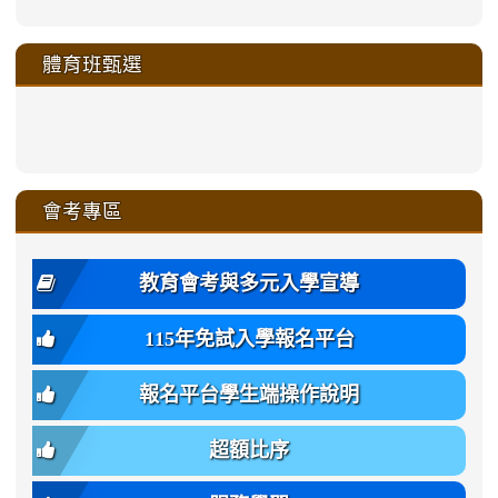
https://sites.google.com/a/m
to
to
to
to
link
link
link
link
link
link
link
link
link
sheng-
https://sites.google.com/a/ms.gmjh.
https://sites.google.com/a/ms.gmjh.
https://sites.google.com/a/ms.gmjh.
https://sites.google.com/a/ms.gmjh.
to
to
to
to
to
to
to
to
to
ru-
sheng-
sheng-
sheng-
sheng-
體育班甄選
https://sites.google.com/a/ms
https://sites.google.com/a/ms
https://sites.google.com/a/ms
https://sites.google.com/a/ms
https://sites.google.com/ms.
https://sites.google.com/a/ms
https://sites.google.com/ms.gmjh.ty
https://sites.google.com/a/ms.gmjh.
https://sites.google.com/ms.gmjh.ty
xue-
ru-
ru-
ru-
ru-
sheng-
sheng-
sheng-
sheng-
affairs/%E9%AB%94%E8%82
sheng-
affairs/%E9%AB%94%E8%82%
sheng-
affairs/%E9%AB%94%E8%82%
zhuan-
xue-
xue-
xue-
xue-
link
link
ru-
ru-
ru-
ru-
style=ackground-
ru-
\
ru-
\
qu/
zhuan-
zhuan-
zhuan-
zhuan-
to
to
link
()-45l
xue-
xue-
xue-
xue-
color:
xue-
xue-
\
qu/
qu/
qu/
qu/
link
https://sites.google.com/ms.
https://sites.google.com/ms.gmjh.ty
to
4
zhuan-
zhuan-
zhuan-
zhuan-
var(-
zhuan-
zhuan-
\
\
\
\
to
affairs/%E9%AB%94%E8%82
affairs/%E9%AB%94%E8%82%
https://www.gmjh.tyc.edu.tw/upload
會考專區
qu/
qu/
qu/
qu/
-
qu/
qu
https://www.gmjh.tyc.edu.tw/upload
\
\
年
style=font-
\
\
\
bs-
\
2
度
family:
body-
體
教育會考與多元入學宣導
招
var(-
bg);
育
生
-
font-
班
115年免試入學報名平台
簡
bs-
family:
轉
章
body-
var(-
班
(二
報名平台學生端操作說明
font-
-
簡
招).pdf
family);
bs-
章.pdf
\
font-
body-
超額比序
\
size:
font-