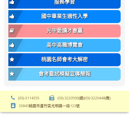
var(-
family);
服務學習
-
font-
bs-
size:
國中畢業生適性入學
body-
var(-
font-
-
光中愛讀才會贏
size);
bs-
font-
body-
高中高職博覽會
weight:
font-
var(-
size);
桃園名師會考大解密
-
font-
bs-
weight:
會考暨試模擬宣導簡報
body-
var(-
font-
-
weight);
bs-
background-
body-
(03)-3114355
(03)-3220593(總)(03)-3220448(教)
color:
font-
33845桃園市蘆竹區光明路一段123號
var(-
weight);
-
\
bs-