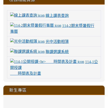
線上課表查詢
114-2期末暨暑假行
事曆
光中活動相簿
聯課選課系統
114-1公
開授課
時間表及計畫
新生專區
link
link
link
link