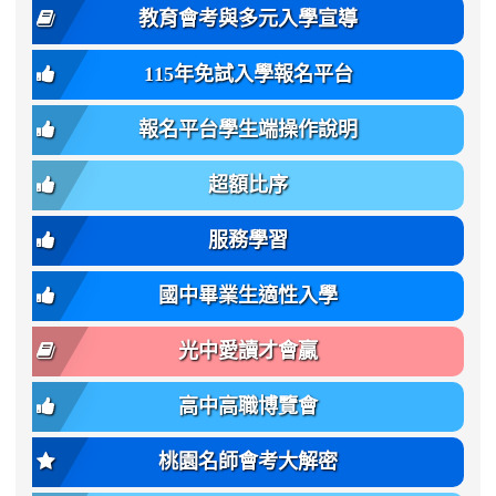
體
教育會考與多元入學宣導
招
var(-
bg);
育
生
-
font-
班
115年免試入學報名平台
簡
bs-
family:
轉
章
body-
var(-
班
(二
報名平台學生端操作說明
font-
-
簡
招).pdf
family);
bs-
章.pdf
\
font-
body-
超額比序
\
size:
font-
var(-
family);
服務學習
-
font-
bs-
size:
國中畢業生適性入學
body-
var(-
font-
-
光中愛讀才會贏
size);
bs-
font-
body-
高中高職博覽會
weight:
font-
var(-
size);
桃園名師會考大解密
-
font-