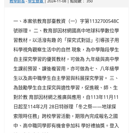
-
| 2024-11-08 | 點閱數： 350
教學組長
學生競賽
一、本案依教育部臺教資（一）字第1132700548C
號辦理。 二、教育部因材網國高中地球科學數位學
習教材，以活潑有趣 的「探究式對話」引導孩子用
科學視角觀察生活中的自然 現象，為中學階段學生
自主探究學習的優質教材，可做為 九年級與高中學
生課前預習、課後複習用，亦可做為七、 八年級學
生以及高中職學生自主學習與科展探究學習。 三、
為鼓勵學生自主探究與適性學習，促進親、師、生
對於教 育部因材網之推廣與應用，自113年11月11
日起至114年2月 28日特辦理「冬之祭——地球探
索限時任務」跨校學習活動，期限內完成報名之國
中、高中職同學即有機會參加科 學好禮抽獎。登入