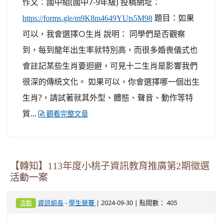
作文：國中組(國中7-9年級) 投稿網址：
題目：如果
https://forms.gle/m9K8m4649YUts5M98
可以，我會選擇○生肖 說明： 同學們是否觀察
到，每到龍年出生率就特別高，而很多婚喪儀式也
會註記某些生肖要迴避，可見十二生肖是影響我們
很深的傳統文化。 如果可以，你會選擇哪一個出生
生肖?，請試著就其外型、體態、聲音、動作等特
質...
觀看完整文章
【轉知】113年度小桃子資訊教育推廣第2期徵選
活動一案
-
| 2024-09-30 | 點閱數： 405
資訊組長
學生競賽
活動