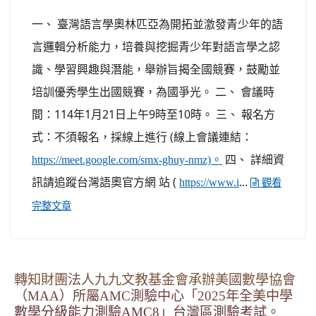
一、 臺灣語言學奧林匹亞為開拓並激發青少年的語
言邏輯分析能力，培養與挖掘青少年對語言學之認
識、學習興趣與潛能，舉辦旨揭全國競賽，鼓勵並
培訓優秀學生出國競賽，為國爭光。 二、 會議時
間：114年1月21日上午9時至10時。 三、 報名方
式：不須報名，採線上進行 (線上會議連結：
四、 詳細資
https://meet.google.com/smx-ghuy-nmz)。
訊請追蹤台灣語奧官方網 站 (
...
https://www.i
觀看
完整文章
轉知財團法人九九文教基金會承辦美國數學協會
（MAA）所屬AMC測驗中心「2025年全美中學
數學分級能力測驗AMC8」台灣區測驗考試。