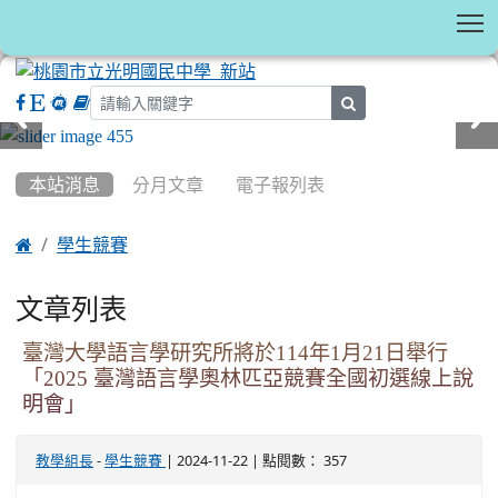
T
search
:::
本站消息
分月文章
電子報列表

學生競賽
文章列表
臺灣大學語言學研究所將於114年1月21日舉行
「2025 臺灣語言學奧林匹亞競賽全國初選線上說
明會」
-
| 2024-11-22 | 點閱數： 357
教學組長
學生競賽