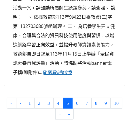
活動一案，請鼓勵所屬師生踴躍參與，請查照。 說
明： 一、 依據教育部113年9月23日臺教資(三)字
第1132703680號函辦理。 二、 為培養學生建立健
康、合理與合法的資訊科技使用態度與習慣，以增
進網路學習正向效益，並提升教師資訊素養能力，
教育部自即日起至113年11月15日止舉辦「全民資
訊素養自我評量」活動，請協助將活動banner電
子檔(如附件)...
觀看完整文章
(current)
«
‹
1
2
3
4
5
6
7
8
9
10
›
»