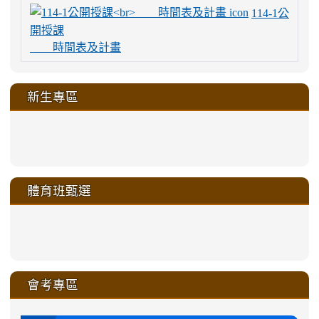
114-1公
開授課
時間表及計畫
新生專區
link
link
link
link
https://sites.google.com/a/m
to
to
to
to
link
link
link
link
link
link
link
link
link
sheng-
https://sites.google.com/a/ms.gmjh.
https://sites.google.com/a/ms.gmjh.
https://sites.google.com/a/ms.gmjh.
https://sites.google.com/a/ms.gmjh.
to
to
to
to
to
to
to
to
to
ru-
sheng-
sheng-
sheng-
sheng-
體育班甄選
https://sites.google.com/a/ms
https://sites.google.com/a/ms
https://sites.google.com/a/ms
https://sites.google.com/a/ms
https://sites.google.com/ms.
https://sites.google.com/a/ms
https://sites.google.com/ms.gmjh.ty
https://sites.google.com/a/ms.gmjh.
https://sites.google.com/ms.gmjh.ty
xue-
ru-
ru-
ru-
ru-
sheng-
sheng-
sheng-
sheng-
affairs/%E9%AB%94%E8%82
sheng-
affairs/%E9%AB%94%E8%82%
sheng-
affairs/%E9%AB%94%E8%82%
zhuan-
xue-
xue-
xue-
xue-
link
link
ru-
ru-
ru-
ru-
style=ackground-
ru-
\
ru-
\
qu/
zhuan-
zhuan-
zhuan-
zhuan-
to
to
link
()-45l
xue-
xue-
xue-
xue-
color:
xue-
xue-
\
qu/
qu/
qu/
qu/
link
https://sites.google.com/ms.
https://sites.google.com/ms.gmjh.ty
to
4
zhuan-
zhuan-
zhuan-
zhuan-
var(-
zhuan-
zhuan-
\
\
\
\
to
affairs/%E9%AB%94%E8%82
affairs/%E9%AB%94%E8%82%
https://www.gmjh.tyc.edu.tw/upload
會考專區
qu/
qu/
qu/
qu/
-
qu/
qu
https://www.gmjh.tyc.edu.tw/upload
\
\
年
style=font-
\
\
\
bs-
\
2
度
family:
body-