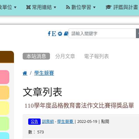
政單位
常用連結
數位學習
評鑑與計畫
:::
本站消息
分月文章
電子報列表

學生競賽
文章列表
110學年度品格教育書法作文比賽得獎品單
-
| 2022-05-19 | 點閱
訓育組
學生競賽
公告
數： 573