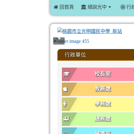
 回首頁
細說光中
行
:::
行政單位
校長室
教務處
學務處
總務處