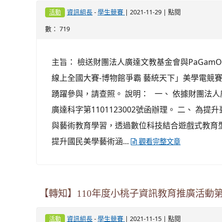
-
| 2021-11-29 | 點閱
資訊組長
學生競賽
活動
數： 719
主旨： 檢送財團法人廣達文教基金會與PaGamO合作
線上全國大賽-博物館爭霸 藝統天下」美學電競
踴躍參與，請查照。 說明： 一、 依據財團法人廣
廣達科字第1101123002號函辦理。 二、 為
與藝術教育學習，透過數位科技結合遊戲式教育
提升國民美學藝術涵...
觀看完整文章
【轉知】110年度小桃子資訊教育推廣活動
-
| 2021-11-15 | 點閱
資訊組長
學生競賽
活動