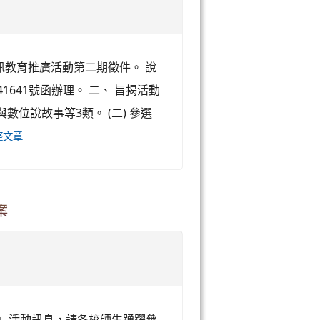
訊教育推廣活動第二期徵件。 說
41641號函辦理。 二、 旨揭活動
數位說故事等3類。 (二) 參選
整文章
案
量」活動訊息，請各校師生踴躍參