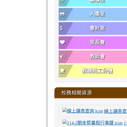
輔導室
人事室
會計室
家長會
教師會
教職員工分機
校務相關資源
線上課表查
1