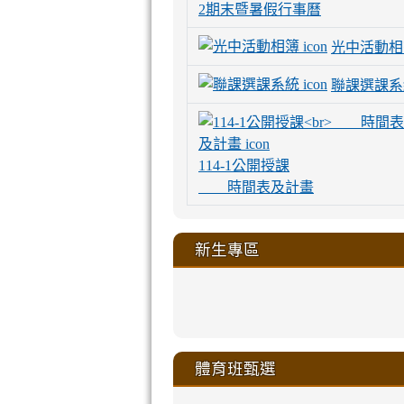
2期末暨暑假行事曆
光中活動相
聯課選課系
114-1公開授課
時間表及計畫
新生專區
link
link
link
link
https://sites
to
to
to
to
link
link
link
link
link
link
link
link
link
sheng-
https://sites.go
https://sites.go
https://sites.go
https://sites.go
to
to
to
to
to
to
to
to
to
ru-
sheng-
sheng-
sheng-
sheng-
體育班甄選
https://sites
https://sites
https://sites
https://sites
https://sites
https://sites
https://sites.go
https://sites.go
https://sites.go
xue-
ru-
ru-
ru-
ru-
sheng-
sheng-
sheng-
sheng-
affairs/%E9
sheng-
affairs/%E9
sheng-
affairs/%E9