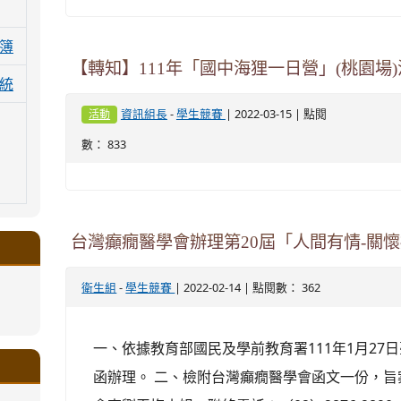
簿
【轉知】111年「國中海狸一日營」(桃園場
統
-
| 2022-03-15 | 點閱
資訊組長
學生競賽
活動
數： 833
台灣癲癇醫學會辦理第20屆「人間有情-關懷
-
| 2022-02-14 | 點閱數： 362
衛生組
學生競賽
.google.com/a/ms.gmjh.tyc.edu.tw/xin-
ogle.com/a/ms.gmjh.tyc.edu.tw/xin-
ogle.com/a/ms.gmjh.tyc.edu.tw/xin-
ogle.com/a/ms.gmjh.tyc.edu.tw/xin-
ogle.com/a/ms.gmjh.tyc.edu.tw/xin-
一、依據教育部國民及學前教育署111年1月27日臺
.google.com/a/ms.gmjh.tyc.edu.tw/xin-
.google.com/a/ms.gmjh.tyc.edu.tw/xin-
.google.com/a/ms.gmjh.tyc.edu.tw/xin-
.google.com/a/ms.gmjh.tyc.edu.tw/xin-
.google.com/ms.gmjh.tyc.edu.tw/student-
.google.com/a/ms.gmjh.tyc.edu.tw/xin-
函辦理。 二、檢附台灣癲癇醫學會函文一份，
ogle.com/ms.gmjh.tyc.edu.tw/student-
ogle.com/a/ms.gmjh.tyc.edu.tw/xin-
ogle.com/ms.gmjh.tyc.edu.tw/student-
%AB%94%E8%82%B2%E7%B5%84
%AB%94%E8%82%B2%E7%B5%84
%AB%94%E8%82%B2%E7%B5%84