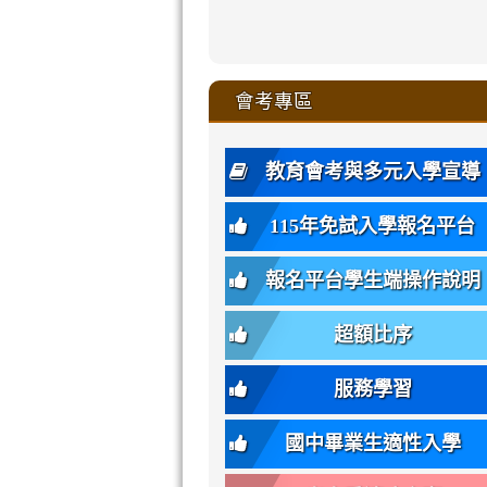
zhuan-
xue-
xue-
xue-
xue-
link
link
ru-
ru-
ru-
ru-
style=ackgr
ru-
\
ru-
\
qu/
zhuan-
zhuan-
zhuan-
zhuan-
to
to
link
()-45l
xue-
xue-
xue-
xue-
color:
xue-
xue-
\
qu/
qu/
qu/
qu/
link
https://sites
https://sites.go
to
4
zhuan-
zhuan-
zhuan-
zhuan-
var(-
zhuan-
zhuan-
\
\
\
\
to
affairs/%E9
affairs/%E9
https://www.gmjh
會考專區
qu/
qu/
qu/
qu/
-
qu/
qu
https://www.gmjh
\
\
年
style=font-
\
\
\
bs-
\
2
度
family:
body-
體
教育會考與多元入學宣導
招
var(-
bg);
育
生
-
font-
班
115年免試入學報名平台
簡
bs-
family:
轉
章
body-
var(-
班
(二
報名平台學生端操作說明
font-
-
簡
招).pdf
family);
bs-
章.pdf
\
font-
body-
超額比序
\
size:
font-
var(-
family);
服務學習
-
font-
bs-
size:
國中畢業生適性入學
body-
var(-