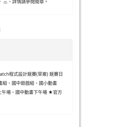
0。 三、詳情請參閱簡章。
賽
tch程式設計競賽(草案) 競賽日
動畫組、國中遊戲組、國小動畫
戲上午場、國中動畫下午場 ★官方