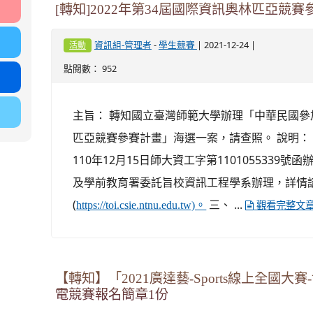
[轉知]2022年第34屆國際資訊奧林匹亞競
-
| 2021-12-24 |
資訊組-管理者
學生競賽
活動
點閱數： 952
主旨： 轉知國立臺灣師範大學辦理「中華民國參加
匹亞競賽參賽計畫」海選一案，請查照。 說明：
110年12月15日師大資工字第1101055339
及學前教育署委託旨校資訊工程學系辦理，詳情
(
三、 ...
https://toi.csie.ntnu.edu.tw)。
觀看完整文
【轉知】「2021廣達藝-Sports線上全國
電競賽報名簡章1份