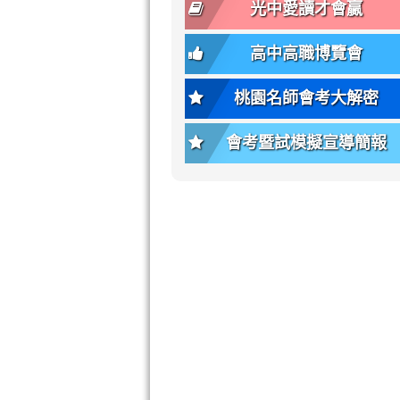
font-
-
光中愛讀才會贏
size);
bs-
font-
body-
高中高職博覽會
weight:
font-
var(-
size);
桃園名師會考大解密
-
font-
bs-
weight:
會考暨試模擬宣導簡報
body-
var(-
font-
-
weight);
bs-
background-
body-
color:
font-
var(-
weight);
-
\
bs-
body-
bg);