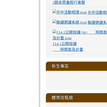
2期末暨暑假行事曆
光中活動相
聯課選課系
114-1公開授課
時間表及計畫
新生專區
link
link
link
link
https://sites
to
to
to
to
link
link
link
link
link
link
link
link
link
sheng-
https://sites.go
https://sites.go
https://sites.go
https://sites.go
to
to
to
to
to
to
to
to
to
ru-
sheng-
sheng-
sheng-
sheng-
體育班甄選
https://sites
https://sites
https://sites
https://sites
https://sites
https://sites
https://sites.go
https://sites.go
https://sites.go
xue-
ru-
ru-
ru-
ru-
sheng-
sheng-
sheng-
sheng-
affairs/%E9
sheng-
affairs/%E9
sheng-
affairs/%E9