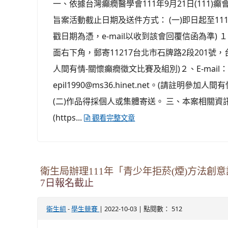
一、依據台灣癲癇醫學會111年9月21日(111)癲
旨案活動截止日期及送件方式： (一)即日起至111
戳日期為憑，e-mail以收到該會回覆信函為準)
面右下角，郵寄11217台北市石牌路2段201號
人間有情-關懷癲癇徵文比賽及組別)２、E-mai
epil1990@ms36.hinet.net。(請註明參
(二)作品得採個人或集體寄送。 三、本案相關
(https...
觀看完整文章
衛生局辦理111年「青少年拒菸(煙)方法創意
7日報名截止
-
| 2022-10-03 | 點閱數： 512
衛生組
學生競賽