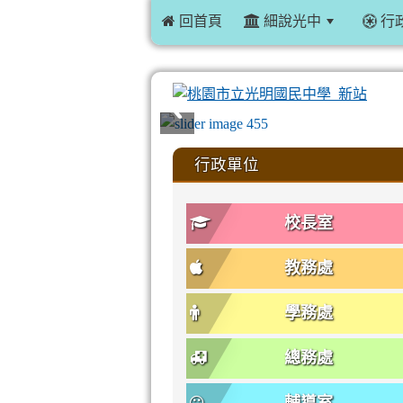
 回首頁
細說光中
行
:::
行政單位
校長室
教務處
學務處
總務處