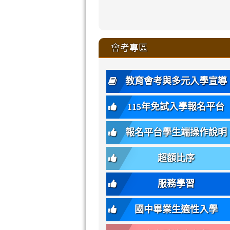
zhuan-
xue-
xue-
xue-
xue-
link
link
ru-
ru-
ru-
ru-
style=ackgr
ru-
\
ru-
\
qu/
zhuan-
zhuan-
zhuan-
zhuan-
to
to
link
()-45l
xue-
xue-
xue-
xue-
color:
xue-
xue-
\
qu/
qu/
qu/
qu/
link
https://sites
https://sites.go
to
4
zhuan-
zhuan-
zhuan-
zhuan-
var(-
zhuan-
zhuan-
\
\
\
\
to
affairs/%E9
affairs/%E9
https://www.gmjh
會考專區
qu/
qu/
qu/
qu/
-
qu/
qu
https://www.gmjh
\
\
年
style=font-
\
\
\
bs-
\
2
度
family:
body-
體
教育會考與多元入學宣導
招
var(-
bg);
育
生
-
font-
班
115年免試入學報名平台
簡
bs-
family:
轉
章
body-
var(-
班
(二
報名平台學生端操作說明
font-
-
簡
招).pdf
family);
bs-
章.pdf
\
font-
body-
超額比序
\
size:
font-
var(-
family);
服務學習
-
font-
bs-
size:
國中畢業生適性入學
body-
var(-