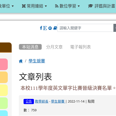
政單位
常用連結
數位學習
評鑑與計畫
:::
本站消息
分月文章
電子報列表

學生競賽
文章列表
本校111學年度英文單字比賽晉級決賽名單
-
| 2022-11-14 | 點閱
教學組長
學生競賽
公告
數： 759