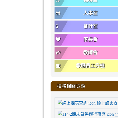
輔導室
人事室
會計室
家長會
教師會
教職員工分機
校務相關資源
線上課表查
1