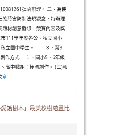
0081261號函辦理。 二、為使
正確菸害防制法規觀念，特辦理
菸題材創意發想，競賽內容及獎
本市111學年度各公、私立國小
公、私立國中學生。 ３、第3
)創作方式： １、國小5、6年級
、高中職組：梗圖創作。 (三)報
文章
養愛護樹木」最美校樹繪畫比