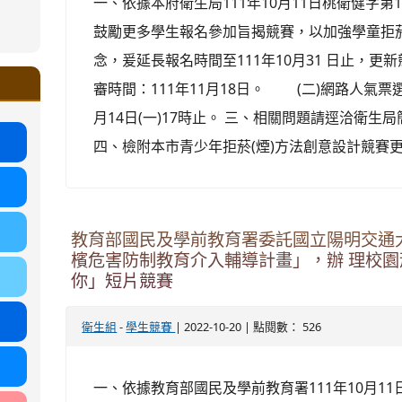
一、依據本府衛生局111年10月11日桃衛健字第11
ound-
鼓勵更多學生報名參加旨揭競賽，以加強學童拒
.google.com/ms.gmjh.tyc.edu.tw/student-
ogle.com/ms.gmjh.tyc.edu.tw/student-
念，爰延長報名時間至111年10月31 日止，
%AB%94%E8%82%B2%E7%B5%84
%AB%94%E8%82%B2%E7%B5%84
.tyc.edu.tw/uploads/tad_blocks/file/113
審時間：111年11月18日。 (二)網路人氣票選時
.tyc.edu.tw/uploads/tad_blocks/file/110-
月14日(一)17時止。 三、相關問題請逕洽衛生局簡小姐
四、檢附本市青少年拒菸(煙)方法創意設計競賽
教育部國民及學前教育署委託國立陽明交通大
檳危害防制教育介入輔導計畫」，辦 理校
你」短片競賽
-
| 2022-10-20 | 點閱數： 526
衛生組
學生競賽
一、依據教育部國民及學前教育署111年10月11日臺