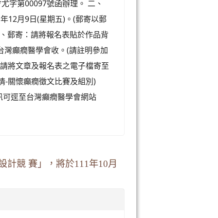
會尤字第00097號函辦理。 二、
年12月9日(星期五)。(郵寄以郵
 １、郵寄：請將報名表貼於作品背
，台灣癲癇醫學會收。(請註明參加
l：請將文章及報名表之電子檔寄至
加人間有情-關懷癲癇徵文比賽及組別)
資訊可逕至台灣癲癇醫學會網站
設計競 賽」，將於111年10月