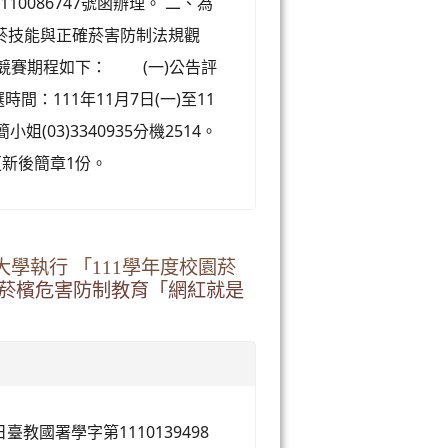
10086747號函辦理。 二、為
菸技能與正確菸害防制法規觀
更新競賽期程如下： (一)公告評
間：111年11月7日(一)至11
(03)3340935分機2514。
更新後簡章1份。
學執行 「111學年度校園菸
園菸檳危害防制教育「網紅就是
教國署學字第1110139498