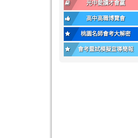
font-
-
光中愛讀才會贏
size);
bs-
font-
body-
高中高職博覽會
weight:
font-
var(-
size);
桃園名師會考大解密
-
font-
bs-
weight:
會考暨試模擬宣導簡報
body-
var(-
font-
-
weight);
bs-
background-
body-
color:
font-
var(-
weight);
-
\
bs-
body-
bg);