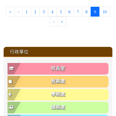
(current)
«
‹
1
2
3
4
5
6
7
8
9
10
›
»
:::
行政單位
校長室
教務處
學務處
總務處