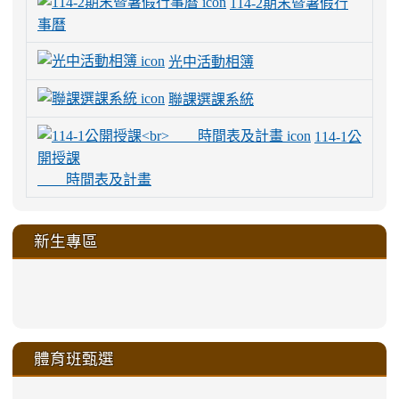
114-2期末暨暑假行
事曆
光中活動相簿
聯課選課系統
114-1公
開授課
時間表及計畫
新生專區
link
link
link
link
https://sites.google.com/a/m
to
to
to
to
link
link
link
link
link
link
link
link
link
sheng-
https://sites.google.com/a/ms.gmjh.
https://sites.google.com/a/ms.gmjh.
https://sites.google.com/a/ms.gmjh.
https://sites.google.com/a/ms.gmjh.
to
to
to
to
to
to
to
to
to
ru-
sheng-
sheng-
sheng-
sheng-
體育班甄選
https://sites.google.com/a/ms
https://sites.google.com/a/ms
https://sites.google.com/a/ms
https://sites.google.com/a/ms
https://sites.google.com/ms.
https://sites.google.com/a/ms
https://sites.google.com/ms.gmjh.ty
https://sites.google.com/a/ms.gmjh.
https://sites.google.com/ms.gmjh.ty
xue-
ru-
ru-
ru-
ru-
sheng-
sheng-
sheng-
sheng-
affairs/%E9%AB%94%E8%82
sheng-
affairs/%E9%AB%94%E8%82%
sheng-
affairs/%E9%AB%94%E8%82%
zhuan-
xue-
xue-
xue-
xue-