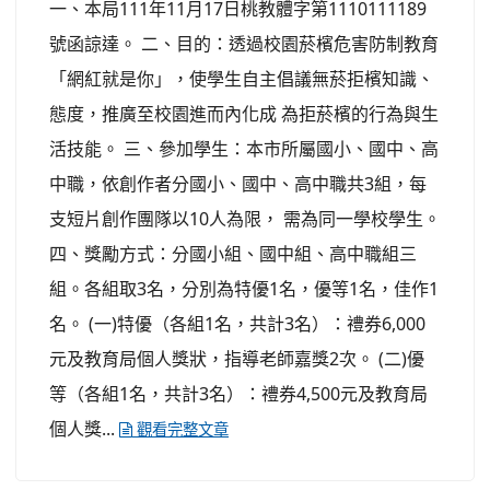
一、本局111年11月17日桃教體字第1110111189
號函諒達。 二、目的：透過校園菸檳危害防制教育
「網紅就是你」，使學生自主倡議無菸拒檳知識、
態度，推廣至校園進而內化成 為拒菸檳的行為與生
活技能。 三、參加學生：本市所屬國小、國中、高
中職，依創作者分國小、國中、高中職共3組，每
支短片創作團隊以10人為限， 需為同一學校學生。
四、獎勵方式：分國小組、國中組、高中職組三
組。各組取3名，分別為特優1名，優等1名，佳作1
名。 (一)特優（各組1名，共計3名）：禮券6,000
元及教育局個人獎狀，指導老師嘉獎2次。 (二)優
等（各組1名，共計3名）：禮券4,500元及教育局
個人獎...
觀看完整文章