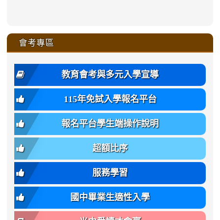
link
link
ru-
ru-
ru-
ru-
style=ackground-
ru-
\
ru-
\
qu/
zhuan-
zhuan-
zhuan-
zhuan-
to
to
link
()-45l
xue-
xue-
xue-
xue-
color:
xue-
xue-
\
qu/
qu/
qu/
qu/
link
https://sites.google.com/ms.
https://sites.google.com/ms.gmjh.ty
to
4
zhuan-
zhuan-
zhuan-
zhuan-
var(-
zhuan-
zhuan-
\
\
\
\
to
affairs/%E9%AB%94%E8%82
affairs/%E9%AB%94%E8%82%
https://www.gmjh.tyc.edu.tw/upload
會考專區
qu/
qu/
qu/
qu/
-
qu/
qu
https://www.gmjh.tyc.edu.tw/upload
\
\
年
style=font-
\
\
\
bs-
\
2
度
family:
body-
體
教育會考與多元入學宣導
招
var(-
bg);
育
生
-
font-
班
115年免試入學報名平台
簡
bs-
family:
轉
章
body-
var(-
班
(二
報名平台學生端操作說明
font-
-
簡
招).pdf
family);
bs-
章.pdf
\
font-
body-
超額比序
\
size:
font-
var(-
family);
服務學習
-
font-
bs-
size:
國中畢業生適性入學
body-
var(-
font-
-