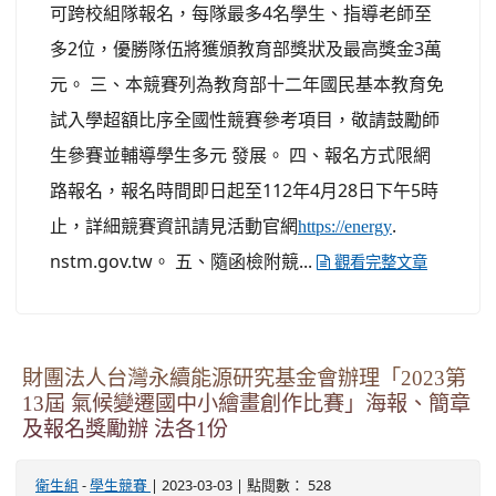
可跨校組隊報名，每隊最多4名學生、指導老師至
多2位，優勝隊伍將獲頒教育部獎狀及最高獎金3萬
元。 三、本競賽列為教育部十二年國民基本教育免
試入學超額比序全國性競賽參考項目，敬請鼓勵師
生參賽並輔導學生多元 發展。 四、報名方式限網
路報名，報名時間即日起至112年4月28日下午5時
止，詳細競賽資訊請見活動官網
.
https://energy
nstm.gov.tw。 五、隨函檢附競...
觀看完整文章
財團法人台灣永續能源研究基金會辦理「2023第
13屆 氣候變遷國中小繪畫創作比賽」海報、簡章
及報名獎勵辦 法各1份
-
| 2023-03-03 | 點閱數： 528
衛生組
學生競賽