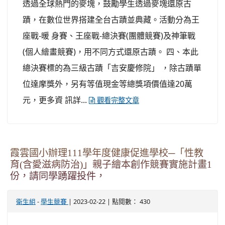
透過全球熱門的麥塊，鼓勵學生透過麥塊還原古
蹟，在數位世界搭建全台古蹟並典藏。活動分為王
座戰-暖 身賽、王座戰-總決賽(團體競賽)及神筆戰
(個人繪畫競賽)，用不同方式還原古蹟。 四、本此
總決賽標的為三級古蹟「吉安慶修院」 ，除古蹟單
位達摩獎外，另有等值現金等總獎項價值達20萬
元，更多資 訊詳...
觀看完整文章
霞雲國小辦理111學年度健康促進學校─「性教
育(含愛滋病防治)」親子繪本創作競賽實施計畫1
份，請同學踴躍投件，
-
| 2023-02-22 | 點閱數： 430
衛生組
學生競賽