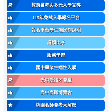
family:
body-
體
教育會考與多元入學宣導
招
var(-
bg);
育
生
-
font-
班
115年免試入學報名平台
簡
bs-
family:
轉
章
body-
var(-
班
(二
報名平台學生端操作說明
font-
-
簡
招).pdf
family);
bs-
章.pdf
\
font-
body-
超額比序
\
size:
font-
var(-
family);
服務學習
-
font-
bs-
size:
國中畢業生適性入學
body-
var(-
font-
-
光中愛讀才會贏
size);
bs-
font-
body-
高中高職博覽會
weight:
font-
var(-
size);
桃園名師會考大解密
-
font-