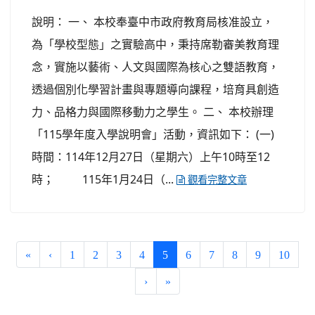
說明： 一、 本校奉臺中市政府教育局核准設立，
為「學校型態」之實驗高中，秉持席勒審美教育理
念，實施以藝術、人文與國際為核心之雙語教育，
透過個別化學習計畫與專題導向課程，培育具創造
力、品格力與國際移動力之學生。 二、 本校辦理
「115學年度入學說明會」活動，資訊如下： (一)
時間：114年12月27日（星期六）上午10時至12
時； 115年1月24日（...
觀看完整文章
(current)
«
‹
1
2
3
4
5
6
7
8
9
10
›
»