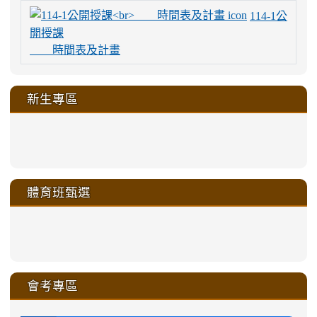
114-1公
開授課
時間表及計畫
新生專區
link
link
link
link
https://sites.google.com/a/m
to
to
to
to
link
link
link
link
link
link
link
link
link
sheng-
https://sites.google.com/a/ms.gmjh.
https://sites.google.com/a/ms.gmjh.
https://sites.google.com/a/ms.gmjh.
https://sites.google.com/a/ms.gmjh.
to
to
to
to
to
to
to
to
to
ru-
sheng-
sheng-
sheng-
sheng-
體育班甄選
https://sites.google.com/a/ms
https://sites.google.com/a/ms
https://sites.google.com/a/ms
https://sites.google.com/a/ms
https://sites.google.com/ms.
https://sites.google.com/a/ms
https://sites.google.com/ms.gmjh.ty
https://sites.google.com/a/ms.gmjh.
https://sites.google.com/ms.gmjh.ty
xue-
ru-
ru-
ru-
ru-
sheng-
sheng-
sheng-
sheng-
affairs/%E9%AB%94%E8%82
sheng-
affairs/%E9%AB%94%E8%82%
sheng-
affairs/%E9%AB%94%E8%82%
zhuan-
xue-
xue-
xue-
xue-
link
link
ru-
ru-
ru-
ru-
style=ackground-
ru-
\
ru-
\
qu/
zhuan-
zhuan-
zhuan-
zhuan-
to
to
link
()-45l
xue-
xue-
xue-
xue-
color:
xue-
xue-
\
qu/
qu/
qu/
qu/
link
https://sites.google.com/ms.
https://sites.google.com/ms.gmjh.ty
to
4
zhuan-
zhuan-
zhuan-
zhuan-
var(-
zhuan-
zhuan-
\
\
\
\
to
affairs/%E9%AB%94%E8%82
affairs/%E9%AB%94%E8%82%
https://www.gmjh.tyc.edu.tw/upload
會考專區
qu/
qu/
qu/
qu/
-
qu/
qu
https://www.gmjh.tyc.edu.tw/upload
\
\
年
style=font-
\
\
\
bs-
\
2
度