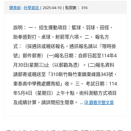
-
| 2025-04-10 | 點閱數： 316
體育組
升學資訊
說明： 一、 招生運動項目：籃球、羽球、田徑、
跆拳道對打、桌球、射箭等六項。 二、 報名方
式：（採通訊或親送報名，通訊報名請以『限時掛
號』郵件郵寄） (一)報名日期：自即日起至114年4
月30日(星期三)止（以郵戳為憑）。 (二)報名資料
請郵寄或親送至「310新竹縣竹東鎮東峰路343號，
東泰高中學務處體育組」收。 三、 考試日期：114
年5月4日（星期日）上午十點，術科測驗方式項目
及成績計算，請詳閱招生簡章。 ...
觀看完整文章