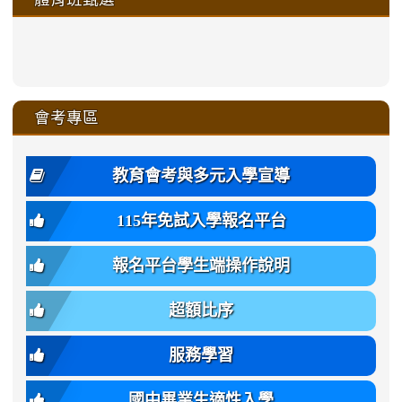
https://sites.google.com/a/ms
https://sites.google.com/a/ms
https://sites.google.com/a/ms
https://sites.google.com/a/ms
https://sites.google.com/ms.
https://sites.google.com/a/ms
https://sites.google.com/ms.gmjh.ty
https://sites.google.com/a/ms.gmjh.
https://sites.google.com/ms.gmjh.ty
xue-
ru-
ru-
ru-
ru-
sheng-
sheng-
sheng-
sheng-
affairs/%E9%AB%94%E8%82
sheng-
affairs/%E9%AB%94%E8%82%
sheng-
affairs/%E9%AB%94%E8%82%
zhuan-
xue-
xue-
xue-
xue-
link
link
ru-
ru-
ru-
ru-
style=ackground-
ru-
\
ru-
\
qu/
zhuan-
zhuan-
zhuan-
zhuan-
to
to
link
()-45l
xue-
xue-
xue-
xue-
color:
xue-
xue-
\
qu/
qu/
qu/
qu/
link
https://sites.google.com/ms.
https://sites.google.com/ms.gmjh.ty
to
4
zhuan-
zhuan-
zhuan-
zhuan-
var(-
zhuan-
zhuan-
\
\
\
\
to
affairs/%E9%AB%94%E8%82
affairs/%E9%AB%94%E8%82%
https://www.gmjh.tyc.edu.tw/upload
會考專區
qu/
qu/
qu/
qu/
-
qu/
qu
https://www.gmjh.tyc.edu.tw/upload
\
\
年
style=font-
\
\
\
bs-
\
2
度
family:
body-
體
教育會考與多元入學宣導
招
var(-
bg);
育
生
-
font-
班
115年免試入學報名平台
簡
bs-
family:
轉
章
body-
var(-
班
(二
報名平台學生端操作說明
font-
-
簡
招).pdf
family);
bs-
章.pdf
\
font-
body-
超額比序
\
size:
font-
var(-
family);
服務學習
-
font-
bs-
size:
國中畢業生適性入學