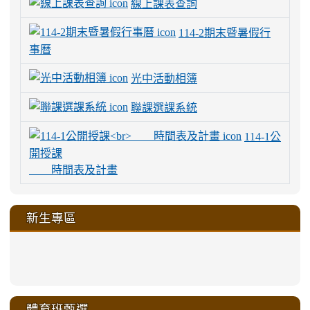
線上課表查詢
114-2期末暨暑假行
事曆
光中活動相簿
聯課選課系統
114-1公
開授課
時間表及計畫
新生專區
link
link
link
link
https://sites.google.com/a/m
to
to
to
to
link
link
link
link
link
link
link
link
link
sheng-
https://sites.google.com/a/ms.gmjh.
https://sites.google.com/a/ms.gmjh.
https://sites.google.com/a/ms.gmjh.
https://sites.google.com/a/ms.gmjh.
to
to
to
to
to
to
to
to
to
ru-
sheng-
sheng-
sheng-
sheng-
體育班甄選