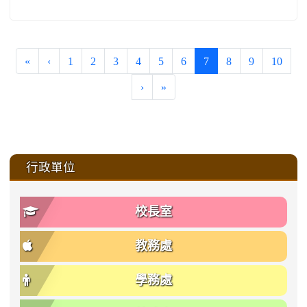
(current)
«
‹
1
2
3
4
5
6
7
8
9
10
›
»
:::
行政單位
校長室
教務處
學務處