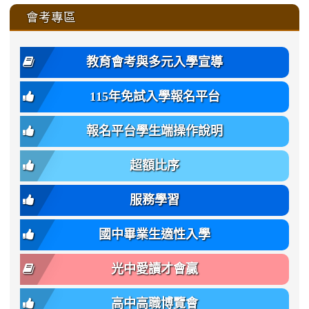
\
\
\
\
to
affairs/%E9%AB%94%E8%82
affairs/%E9%AB%94%E8%82%
https://www.gmjh.tyc.edu.tw/upload
會考專區
qu/
qu/
qu/
qu/
-
qu/
qu
https://www.gmjh.tyc.edu.tw/upload
\
\
年
style=font-
\
\
\
bs-
\
2
度
family:
body-
體
教育會考與多元入學宣導
招
var(-
bg);
育
生
-
font-
班
115年免試入學報名平台
簡
bs-
family:
轉
章
body-
var(-
班
(二
報名平台學生端操作說明
font-
-
簡
招).pdf
family);
bs-
章.pdf
\
font-
body-
超額比序
\
size:
font-
var(-
family);
服務學習
-
font-
bs-
size:
國中畢業生適性入學
body-
var(-
font-
-
光中愛讀才會贏
size);
bs-
font-
body-
高中高職博覽會