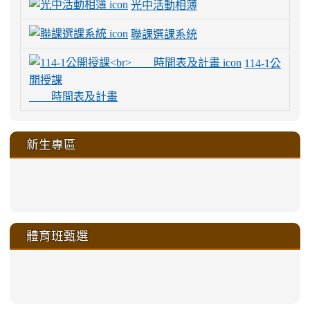
光中活動相簿
聯課選課系統
114-1公
開授課
時間表及計畫
新生專區
link
link
link
link
https://sites.google.com/a/m
to
to
to
to
link
link
link
link
link
link
link
link
link
sheng-
https://sites.google.com/a/ms.gmjh.
https://sites.google.com/a/ms.gmjh.
https://sites.google.com/a/ms.gmjh.
https://sites.google.com/a/ms.gmjh.
to
to
to
to
to
to
to
to
to
ru-
sheng-
sheng-
sheng-
sheng-
體育班甄選
https://sites.google.com/a/ms
https://sites.google.com/a/ms
https://sites.google.com/a/ms
https://sites.google.com/a/ms
https://sites.google.com/ms.
https://sites.google.com/a/ms
https://sites.google.com/ms.gmjh.ty
https://sites.google.com/a/ms.gmjh.
https://sites.google.com/ms.gmjh.ty
xue-
ru-
ru-
ru-
ru-
sheng-
sheng-
sheng-
sheng-
affairs/%E9%AB%94%E8%82
sheng-
affairs/%E9%AB%94%E8%82%
sheng-
affairs/%E9%AB%94%E8%82%
zhuan-
xue-
xue-
xue-
xue-
link
link
ru-
ru-
ru-
ru-
style=ackground-
ru-
\
ru-
\
qu/
zhuan-
zhuan-
zhuan-
zhuan-
to
to
link
()-45l
xue-
xue-
xue-
xue-
color:
xue-
xue-
\
qu/
qu/
qu/
qu/
link
https://sites.google.com/ms.
https://sites.google.com/ms.gmjh.ty
to
4
zhuan-
zhuan-
zhuan-
zhuan-
var(-
zhuan-
zhuan-