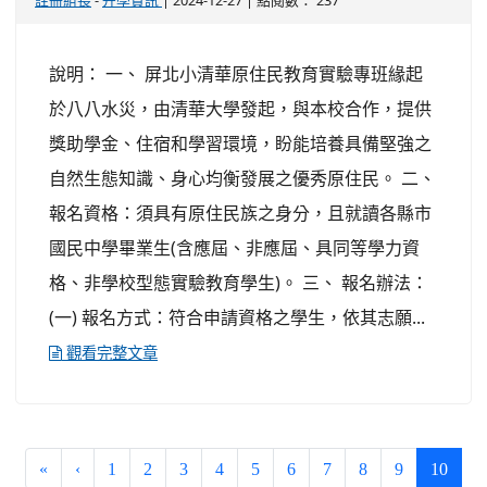
註冊組長
升學資訊
說明： 一、 屏北小清華原住民教育實驗專班緣起
於八八水災，由清華大學發起，與本校合作，提供
獎助學金、住宿和學習環境，盼能培養具備堅強之
自然生態知識、身心均衡發展之優秀原住民。 二、
報名資格：須具有原住民族之身分，且就讀各縣市
國民中學畢業生(含應屆、非應屆、具同等學力資
格、非學校型態實驗教育學生)。 三、 報名辦法：
(一) 報名方式：符合申請資格之學生，依其志願...
觀看完整文章
(curre
«
‹
1
2
3
4
5
6
7
8
9
10