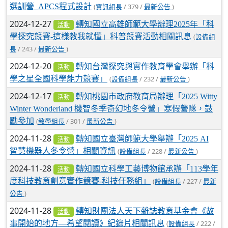
選訓營_APCS程式設計
(
/ 379 /
)
資訊組長
最新公告
2024-12-27
轉知國立高雄師範大學辦理2025年「科
活動
學探究競賽-這樣教我就懂」科普競賽活動相關訊息
(
設備組
/ 243 /
)
長
最新公告
2024-12-20
轉知台灣探究與實作教育學會舉辦「科
活動
學之星全國科學能力競賽」
(
/ 232 /
)
設備組長
最新公告
2024-12-17
轉知桃園市政府教育局辦理「2025 Witty
活動
Winter Wonderland 機智冬季奇幻地冬令營」寒假營隊，鼓
勵參加
(
/ 301 /
)
教學組長
最新公告
2024-11-28
轉知國立臺灣師範大學舉辦「2025 AI
活動
智慧機器人冬令營」相關資訊
(
/ 228 /
)
設備組長
最新公告
2024-11-28
轉知國立科學工藝博物館承辦「113學年
活動
度科技教育創意實作競賽-科技任務組」
(
/ 227 /
設備組長
最新
)
公告
2024-11-28
轉知財團法人天下雜誌教育基金會《故
活動
事開始的地方—希望閱讀》紀錄片相關訊息
(
/ 222 /
設備組長