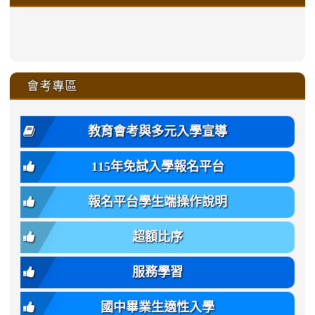
xue-
ru-
ru-
ru-
ru-
sheng-
sheng-
sheng-
sheng-
affairs/%E9%AB%94%E8%82
sheng-
affairs/%E9%AB%94%E8%82%
sheng-
affairs/%E9%AB%94%E8%82%
zhuan-
xue-
xue-
xue-
xue-
link
link
ru-
ru-
ru-
ru-
style=ackground-
ru-
\
ru-
\
qu/
zhuan-
zhuan-
zhuan-
zhuan-
to
to
link
()-45l
xue-
xue-
xue-
xue-
color:
xue-
xue-
\
qu/
qu/
qu/
qu/
link
https://sites.google.com/ms.
https://sites.google.com/ms.gmjh.ty
to
4
zhuan-
zhuan-
zhuan-
zhuan-
var(-
zhuan-
zhuan-
\
\
\
\
to
affairs/%E9%AB%94%E8%82
affairs/%E9%AB%94%E8%82%
https://www.gmjh.tyc.edu.tw/upload
會考專區
qu/
qu/
qu/
qu/
-
qu/
qu
https://www.gmjh.tyc.edu.tw/upload
\
\
年
style=font-
\
\
\
bs-
\
2
度
family:
body-
體
教育會考與多元入學宣導
招
var(-
bg);
育
生
-
font-
班
115年免試入學報名平台
簡
bs-
family:
轉
章
body-
var(-
班
(二
報名平台學生端操作說明
font-
-
簡
招).pdf
family);
bs-
章.pdf
\
font-
body-
超額比序
\
size:
font-
var(-
family);
服務學習
-
font-
bs-
size:
國中畢業生適性入學