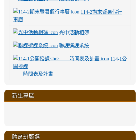
114-2期末暨暑假行
事曆
光中活動相簿
聯課選課系統
114-1公
開授課
時間表及計畫
新生專區
link
link
link
link
https://sites.google.com/a/m
to
to
to
to
link
link
link
link
link
link
link
link
link
sheng-
https://sites.google.com/a/ms.gmjh.
https://sites.google.com/a/ms.gmjh.
https://sites.google.com/a/ms.gmjh.
https://sites.google.com/a/ms.gmjh.
to
to
to
to
to
to
to
to
to
ru-
sheng-
sheng-
sheng-
sheng-
體育班甄選
https://sites.google.com/a/ms
https://sites.google.com/a/ms
https://sites.google.com/a/ms
https://sites.google.com/a/ms
https://sites.google.com/ms.
https://sites.google.com/a/ms
https://sites.google.com/ms.gmjh.ty
https://sites.google.com/a/ms.gmjh.
https://sites.google.com/ms.gmjh.ty