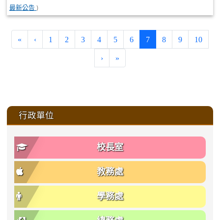
)
最新公告
(current)
«
‹
1
2
3
4
5
6
7
8
9
10
›
»
:::
行政單位
校長室
教務處
學務處