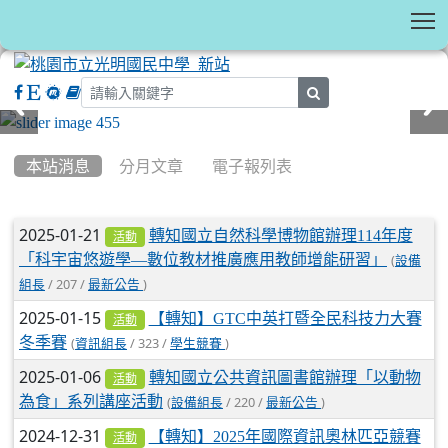
T
search
:::
本站消息
分月文章
電子報列表
文章列表
2025-01-21
轉知國立自然科學博物館辦理114年度
活動
「科宇宙悠遊學—數位教材推廣應用教師增能研習」
(
設備
/ 207 /
)
組長
最新公告
2025-01-15
【轉知】GTC中英打暨全民科技力大賽
活動
冬季賽
(
/ 323 /
)
資訊組長
學生競賽
2025-01-06
轉知國立公共資訊圖書館辦理「以動物
活動
為食」系列講座活動
(
/ 220 /
)
設備組長
最新公告
2024-12-31
【轉知】2025年國際資訊奧林匹亞競賽
活動