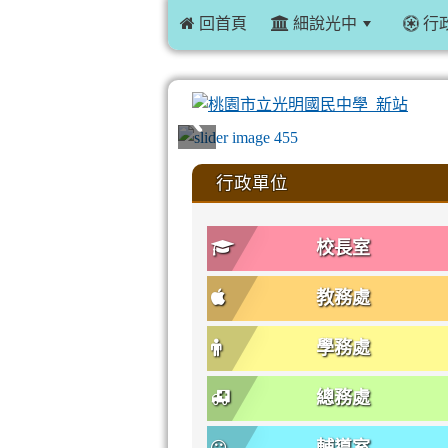
 回首頁
細說光中
行
:::
行政單位
校長室
教務處
學務處
總務處