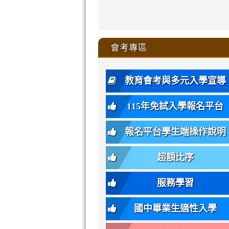
zhuan-
xue-
xue-
xue-
xue-
link
link
ru-
ru-
ru-
ru-
style=ackgr
ru-
\
ru-
\
qu/
zhuan-
zhuan-
zhuan-
zhuan-
to
to
link
()-45l
xue-
xue-
xue-
xue-
color:
xue-
xue-
\
qu/
qu/
qu/
qu/
link
https://sites
https://sites.go
to
4
zhuan-
zhuan-
zhuan-
zhuan-
var(-
zhuan-
zhuan-
\
\
\
\
to
affairs/%E9
affairs/%E9
https://www.gmjh
會考專區
qu/
qu/
qu/
qu/
-
qu/
qu
https://www.gmjh
\
\
年
style=font-
\
\
\
bs-
\
2
度
family:
body-
體
教育會考與多元入學宣導
招
var(-
bg);
育
生
-
font-
班
115年免試入學報名平台
簡
bs-
family:
轉
章
body-
var(-
班
(二
報名平台學生端操作說明
font-
-
簡
招).pdf
family);
bs-
章.pdf
\
font-
body-
超額比序
\
size:
font-
var(-
family);
服務學習
-
font-
bs-
size:
國中畢業生適性入學
body-
var(-