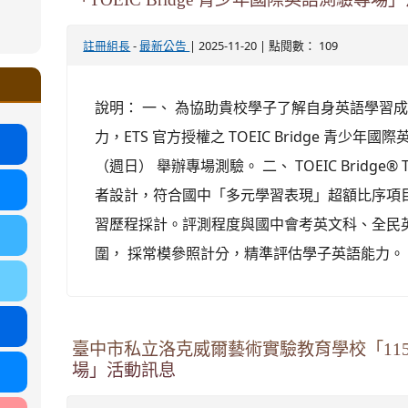
ound-
-
| 2025-11-20 | 點閱數： 109
註冊組長
最新公告
.google.com/ms.gmjh.tyc.edu.tw/student-
ogle.com/ms.gmjh.tyc.edu.tw/student-
%AB%94%E8%82%B2%E7%B5%84
%AB%94%E8%82%B2%E7%B5%84
.tyc.edu.tw/uploads/tad_blocks/file/113
.tyc.edu.tw/uploads/tad_blocks/file/110-
說明： 一、 為協助貴校學子了解自身英語學習
力，ETS 官方授權之 TOEIC Bridge 青少年國
（週日） 舉辦專場測驗。 二、 TOEIC Bridge
者設計，符合國中「多元學習表現」超額比序項
習歷程採計。評測程度與國中會考英文科、全民英檢初
圍， 採常模參照計分，精準評估學子英語能力。 .
臺中市私立洛克威爾藝術實驗教育學校「11
場」活動訊息