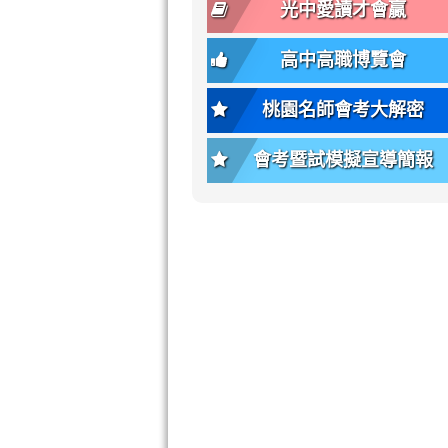
font-
-
光中愛讀才會贏
size);
bs-
font-
body-
高中高職博覽會
weight:
font-
var(-
size);
桃園名師會考大解密
-
font-
bs-
weight:
會考暨試模擬宣導簡報
body-
var(-
font-
-
weight);
bs-
background-
body-
color:
font-
var(-
weight);
-
\
bs-
body-
bg);