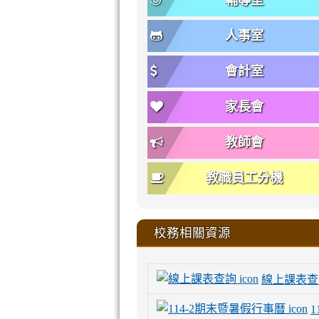
輔導室
人事室
會計室
家長會
教師會
教職員工分機
校務相關資源
線上課表查
1