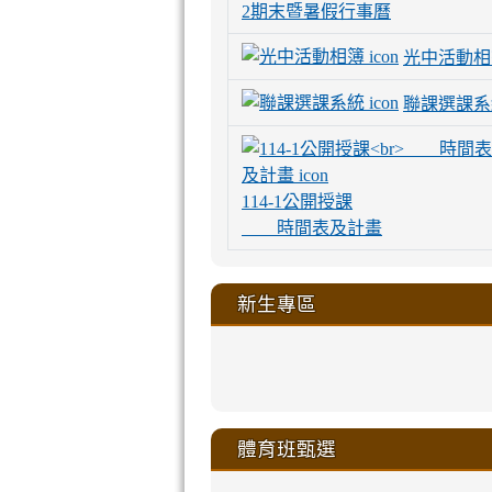
2期末暨暑假行事曆
光中活動相
聯課選課系
114-1公開授課
時間表及計畫
新生專區
link
link
link
link
https://sites
to
to
to
to
link
link
link
link
link
link
link
link
link
sheng-
https://sites.go
https://sites.go
https://sites.go
https://sites.go
to
to
to
to
to
to
to
to
to
ru-
sheng-
sheng-
sheng-
sheng-
體育班甄選
https://sites
https://sites
https://sites
https://sites
https://sites
https://sites
https://sites.go
https://sites.go
https://sites.go
xue-
ru-
ru-
ru-
ru-
sheng-
sheng-
sheng-
sheng-
affairs/%E9
sheng-
affairs/%E9
sheng-
affairs/%E9