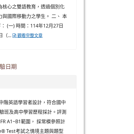
為核心之雙語教育，透過個別化
與國際移動力之學生。 二、 本
(一) 時間：114年12月27日
（...
觀看完整文章
開測驗日期
針對初、中階英語學習者設計，符合國中
實驗班及高中學習歷程採計。評測
 A1~B1範圍， 採常模參照計
ge® Test考試之情境主題與題型