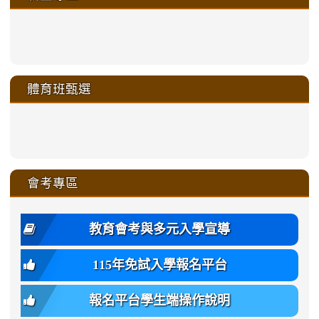
link
link
link
link
https://sites.google.com/a/m
to
to
to
to
link
link
link
link
link
link
link
link
link
sheng-
https://sites.google.com/a/ms.gmjh.
https://sites.google.com/a/ms.gmjh.
https://sites.google.com/a/ms.gmjh.
https://sites.google.com/a/ms.gmjh.
to
to
to
to
to
to
to
to
to
ru-
sheng-
sheng-
sheng-
sheng-
體育班甄選
https://sites.google.com/a/ms
https://sites.google.com/a/ms
https://sites.google.com/a/ms
https://sites.google.com/a/ms
https://sites.google.com/ms.
https://sites.google.com/a/ms
https://sites.google.com/ms.gmjh.ty
https://sites.google.com/a/ms.gmjh.
https://sites.google.com/ms.gmjh.ty
xue-
ru-
ru-
ru-
ru-
sheng-
sheng-
sheng-
sheng-
affairs/%E9%AB%94%E8%82
sheng-
affairs/%E9%AB%94%E8%82%
sheng-
affairs/%E9%AB%94%E8%82%
zhuan-
xue-
xue-
xue-
xue-
link
link
ru-
ru-
ru-
ru-
style=ackground-
ru-
\
ru-
\
qu/
zhuan-
zhuan-
zhuan-
zhuan-
to
to
link
()-45l
xue-
xue-
xue-
xue-
color:
xue-
xue-
\
qu/
qu/
qu/
qu/
link
https://sites.google.com/ms.
https://sites.google.com/ms.gmjh.ty
to
4
zhuan-
zhuan-
zhuan-
zhuan-
var(-
zhuan-
zhuan-
\
\
\
\
to
affairs/%E9%AB%94%E8%82
affairs/%E9%AB%94%E8%82%
https://www.gmjh.tyc.edu.tw/upload
會考專區
qu/
qu/
qu/
qu/
-
qu/
qu
https://www.gmjh.tyc.edu.tw/upload
\
\
年
style=font-
\
\
\
bs-
\
2
度
family:
body-
體
教育會考與多元入學宣導
招
var(-
bg);
育
生
-
font-
班
115年免試入學報名平台
簡
bs-
family:
轉
章
body-
var(-
班
(二
報名平台學生端操作說明
font-
-
簡
招).pdf
family);
bs-