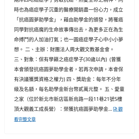
時也為癌症學子沉重的醫療開銷盡一份心力，成立
「抗癌圓夢助學金」，藉由助學金的頒發，將罹癌
同學對抗癌魔的生命故事傳出去，為更多正在為生
命搏鬥的人加油打氣；也一圓癌症學子心中小小夢
想。 二、主辦：財團法人周大觀文教基金會。
三、對象：保有學籍之癌症學子(30歲以內) (曾獲
本會頒發抗癌圓夢助學金者，若再次申請，本會保
有決議獲獎資格之權力) 四、獎助金：每年不分年
級及名額，每名助學金新台幣貳萬元整。 五、愛童
之家（位於新北市新店區新烏路一段11巷21號5樓
頂大觀義工成長營）：榮獲抗癌圓夢助學金...
觀
看完整文章