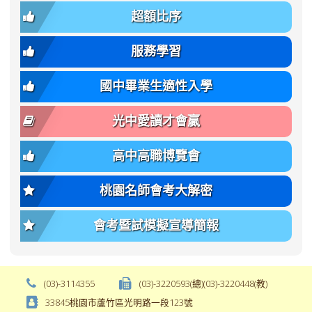
章.pdf
\
font-
body-
超額比序
\
size:
font-
var(-
family);
服務學習
-
font-
bs-
size:
國中畢業生適性入學
body-
var(-
font-
-
光中愛讀才會贏
size);
bs-
font-
body-
高中高職博覽會
weight:
font-
var(-
size);
桃園名師會考大解密
-
font-
bs-
weight:
會考暨試模擬宣導簡報
body-
var(-
font-
-
weight);
bs-
background-
body-
(03)-3114355
(03)-3220593(總)(03)-3220448(教)
color:
font-
33845桃園市蘆竹區光明路一段123號