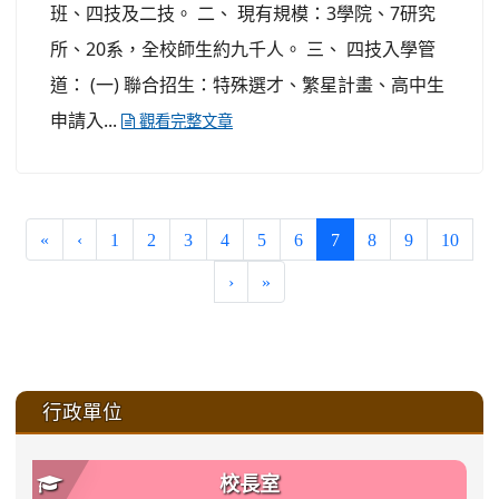
班、四技及二技。 二、 現有規模：3學院、7研究
所、20系，全校師生約九千人。 三、 四技入學管
道： (一) 聯合招生：特殊選才、繁星計畫、高中生
申請入...
觀看完整文章
(current)
«
‹
1
2
3
4
5
6
7
8
9
10
›
»
:::
行政單位
校長室