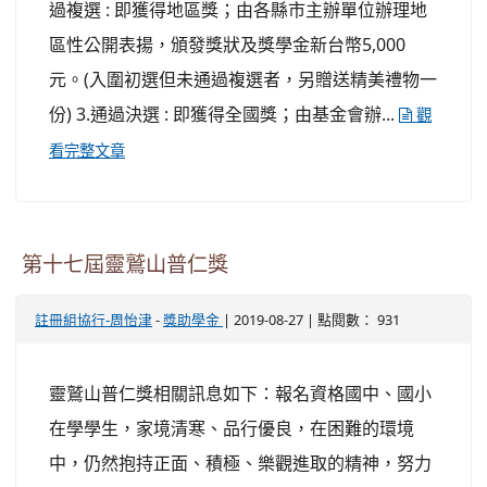
過複選 : 即獲得地區獎；由各縣市主辦單位辦理地
區性公開表揚，頒發獎狀及獎學金新台幣5,000
元。(入圍初選但未通過複選者，另贈送精美禮物一
份) 3.通過決選 : 即獲得全國獎；由基金會辦...
觀
看完整文章
第十七屆靈鷲山普仁獎
-
| 2019-08-27 | 點閱數： 931
註冊組協行-周怡津
獎助學金
靈鷲山普仁獎相關訊息如下：報名資格國中、國小
在學學生，家境清寒、品行優良，在困難的環境
中，仍然抱持正面、積極、樂觀進取的精神，努力