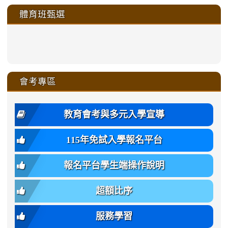
to
to
to
to
to
to
to
to
to
ru-
sheng-
sheng-
sheng-
sheng-
體育班甄選
https://sites.google.com/a/ms
https://sites.google.com/a/ms
https://sites.google.com/a/ms
https://sites.google.com/a/ms
https://sites.google.com/ms.
https://sites.google.com/a/ms
https://sites.google.com/ms.gmjh.ty
https://sites.google.com/a/ms.gmjh.
https://sites.google.com/ms.gmjh.ty
xue-
ru-
ru-
ru-
ru-
sheng-
sheng-
sheng-
sheng-
affairs/%E9%AB%94%E8%82
sheng-
affairs/%E9%AB%94%E8%82%
sheng-
affairs/%E9%AB%94%E8%82%
zhuan-
xue-
xue-
xue-
xue-
link
link
ru-
ru-
ru-
ru-
style=ackground-
ru-
\
ru-
\
qu/
zhuan-
zhuan-
zhuan-
zhuan-
to
to
link
()-45l
xue-
xue-
xue-
xue-
color:
xue-
xue-
\
qu/
qu/
qu/
qu/
link
https://sites.google.com/ms.
https://sites.google.com/ms.gmjh.ty
to
4
zhuan-
zhuan-
zhuan-
zhuan-
var(-
zhuan-
zhuan-
\
\
\
\
to
affairs/%E9%AB%94%E8%82
affairs/%E9%AB%94%E8%82%
https://www.gmjh.tyc.edu.tw/upload
會考專區
qu/
qu/
qu/
qu/
-
qu/
qu
https://www.gmjh.tyc.edu.tw/upload
\
\
年
style=font-
\
\
\
bs-
\
2
度
family:
body-
體
教育會考與多元入學宣導
招
var(-
bg);
育
生
-
font-
班
115年免試入學報名平台
簡
bs-
family:
轉
章
body-
var(-
班
(二
報名平台學生端操作說明
font-
-
簡
招).pdf
family);
bs-
章.pdf
\
font-
body-
超額比序
\
size:
font-
var(-
family);
服務學習
-
font-