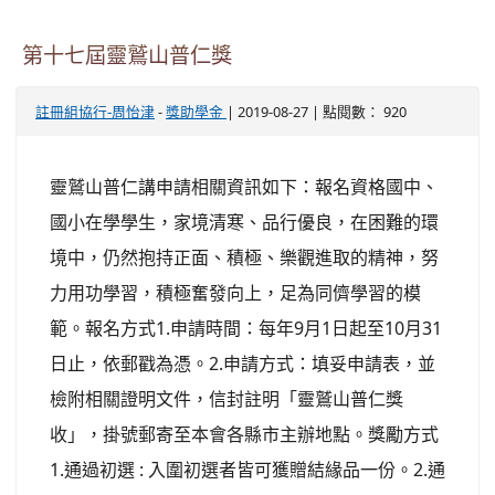
第十七屆靈鷲山普仁獎
-
| 2019-08-27 | 點閱數： 920
註冊組協行-周怡津
獎助學金
靈鷲山普仁講申請相關資訊如下：報名資格國中、
國小在學學生，家境清寒、品行優良，在困難的環
境中，仍然抱持正面、積極、樂觀進取的精神，努
力用功學習，積極奮發向上，足為同儕學習的模
範。報名方式1.申請時間：每年9月1日起至10月31
日止，依郵戳為憑。2.申請方式：填妥申請表，並
檢附相關證明文件，信封註明「靈鷲山普仁獎
收」，掛號郵寄至本會各縣市主辦地點。獎勵方式
1.通過初選 : 入圍初選者皆可獲贈結緣品一份。2.通