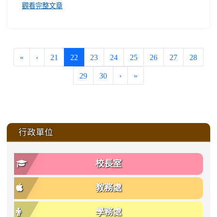
觀看完整文章
(current)
«
‹
21
22
23
24
25
26
27
28
29
30
›
»
:::
行政單位
校長室
教務處
學務處