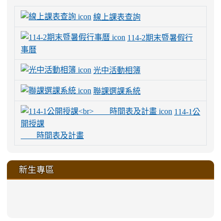
線上課表查詢
114-2期末暨暑假行
事曆
光中活動相簿
聯課選課系統
114-1公
開授課
時間表及計畫
新生專區
link
link
link
link
https://sites.google.com/a/m
to
to
to
to
link
link
link
link
link
link
link
link
link
sheng-
https://sites.google.com/a/ms.gmjh.
https://sites.google.com/a/ms.gmjh.
https://sites.google.com/a/ms.gmjh.
https://sites.google.com/a/ms.gmjh.