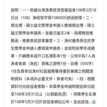
說明：一、依據台灣漁業經濟發展協會108年2月18
日台（108）漁經發字第1080005號函辦理。二、
傑出博、碩士論文獎學金申請人應填傑出博、碩士
論文獎學金申請表，並繳交論文2本、指導教授推
薦函、推薦表送該會審查。三、漁村優秀原住民學
生獎學金申請人應填寫申請表，並檢附前學年成績
單、戶籍謄本或戶口名簿影本1份、父母中有1人具
漁會會員（漁民）資格之證明1份、自傳（500字）
1份及曾參加漁村社區服務獲得優良事蹟之相關證
明資料（本項非必要文件，無者可免）。四、相關
資料可向該協會索取，本獎學金申請時間自即日起
至108年3月31日止（以郵戳為憑），得獎學生名單
於108年5月31日於該協會網站公布，並由該協...