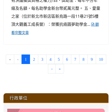
有決議獲獎資格之權力) 四、獎助金：每年不分年
級及名額，每名助學金新台幣貳萬元整。 五、愛童
之家（位於新北市新店區新烏路一段11巷21號5樓
頂大觀義工成長營）：榮獲抗癌圓夢助學金...
觀
看完整文章
(current)
«
‹
1
2
3
4
5
6
7
8
9
10
›
»
:::
行政單位