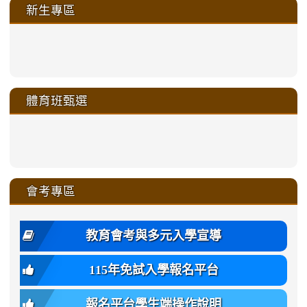
新生專區
link
link
link
link
https://sites.google.com/a/m
to
to
to
to
link
link
link
link
link
link
link
link
link
sheng-
https://sites.google.com/a/ms.gmjh.
https://sites.google.com/a/ms.gmjh.
https://sites.google.com/a/ms.gmjh.
https://sites.google.com/a/ms.gmjh.
to
to
to
to
to
to
to
to
to
ru-
sheng-
sheng-
sheng-
sheng-
體育班甄選
https://sites.google.com/a/ms
https://sites.google.com/a/ms
https://sites.google.com/a/ms
https://sites.google.com/a/ms
https://sites.google.com/ms.
https://sites.google.com/a/ms
https://sites.google.com/ms.gmjh.ty
https://sites.google.com/a/ms.gmjh.
https://sites.google.com/ms.gmjh.ty
xue-
ru-
ru-
ru-
ru-
sheng-
sheng-
sheng-
sheng-
affairs/%E9%AB%94%E8%82
sheng-
affairs/%E9%AB%94%E8%82%
sheng-
affairs/%E9%AB%94%E8%82%
zhuan-
xue-
xue-
xue-
xue-
link
link
ru-
ru-
ru-
ru-
style=ackground-
ru-
\
ru-
\
qu/
zhuan-
zhuan-
zhuan-
zhuan-
to
to
link
()-45l
xue-
xue-
xue-
xue-
color:
xue-
xue-
\
qu/
qu/
qu/
qu/
link
https://sites.google.com/ms.
https://sites.google.com/ms.gmjh.ty
to
4
zhuan-
zhuan-
zhuan-
zhuan-
var(-
zhuan-
zhuan-
\
\
\
\
to
affairs/%E9%AB%94%E8%82
affairs/%E9%AB%94%E8%82%
https://www.gmjh.tyc.edu.tw/upload
會考專區
qu/
qu/
qu/
qu/
-
qu/
qu
https://www.gmjh.tyc.edu.tw/upload
\
\
年
style=font-
\
\
\
bs-
\
2
度
family:
body-
體
教育會考與多元入學宣導
招
var(-
bg);
育
生
-
font-
班
115年免試入學報名平台
簡
bs-
family:
轉
章
body-
var(-
班
(二
報名平台學生端操作說明
font-
-