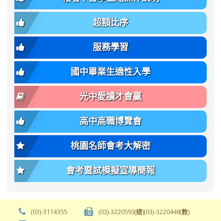
簡
招).pdf
family);
bs-
章.pdf
\
font-
body-
超額比序
\
size:
font-
var(-
family);
服務學習
-
font-
bs-
size:
國中畢業生適性入學
body-
var(-
font-
-
光中愛讀才會贏
size);
bs-
font-
body-
高中高職博覽會
weight:
font-
var(-
size);
桃園名師會考大解密
-
font-
bs-
weight:
會考暨試模擬宣導簡報
body-
var(-
font-
-
weight);
bs-
background-
body-
(03)-3114355
(03)-3220593(總)(03)-3220448(教)