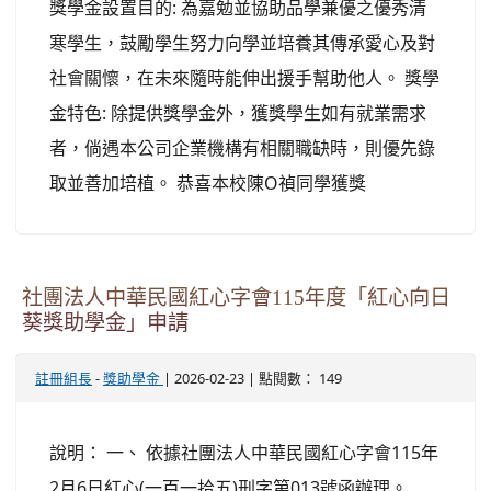
獎學金設置目的: 為嘉勉並協助品學兼優之優秀清
寒學生，鼓勵學生努力向學並培養其傳承愛心及對
社會關懷，在未來隨時能伸出援手幫助他人。 獎學
金特色: 除提供獎學金外，獲獎學生如有就業需求
者，倘遇本公司企業機構有相關職缺時，則優先錄
取並善加培植。 恭喜本校陳O禎同學獲獎
社團法人中華民國紅心字會115年度「紅心向日
葵獎助學金」申請
-
| 2026-02-23 | 點閱數： 149
註冊組長
獎助學金
說明： 一、 依據社團法人中華民國紅心字會115年
2月6日紅心(一百一拾五)刑字第013號函辦理。