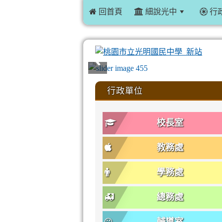
 回首頁
細說光中
行
:::
行政單位
校長室
教務處
學務處
總務處