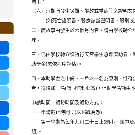
病卡。
ound-
（六）近期所發生災難、變故或重症等之證明文
.google.com/ms.gmjh.tyc.edu.tw/student-
ogle.com/ms.gmjh.tyc.edu.tw/student-
(如死亡證明書、醫療診斷證明書、服刑或重
%AB%94%E8%82%B2%E7%B5%84
%AB%94%E8%82%B2%E7%B5%84
.tyc.edu.tw/uploads/tad_blocks/file/113
二、變故事由發生於六個月內者，請由學校轉介
.tyc.edu.tw/uploads/tad_blocks/file/110-
理。
三、已由學校轉介獲得行天宮學生急難濟助者，
助學金(需依程序評估)。
四、本助學金之申請，一戶以一名為原則，惟符合
者，得增加一名(請同信封郵寄)，但助學名額由
申請時間、頒發時間及頒發方式：
一、申請截止時間：(以郵戳為憑)
第一學期為每年九月二十日止(國小、國中及高
組)。