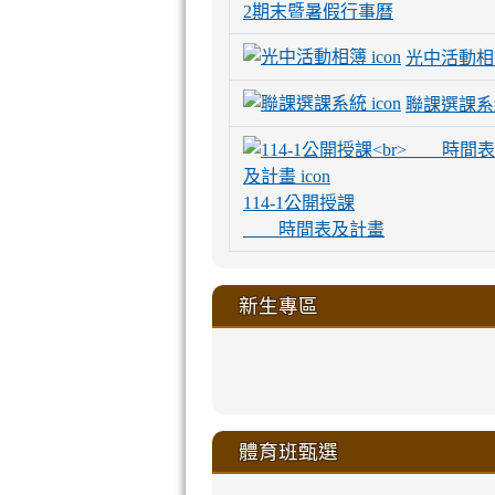
2期末暨暑假行事曆
光中活動相
聯課選課系
114-1公開授課
時間表及計畫
新生專區
link
link
link
link
https://sites
to
to
to
to
link
link
link
link
link
link
link
link
link
sheng-
https://sites.go
https://sites.go
https://sites.go
https://sites.go
to
to
to
to
to
to
to
to
to
ru-
sheng-
sheng-
sheng-
sheng-
體育班甄選
https://sites
https://sites
https://sites
https://sites
https://sites
https://sites
https://sites.go
https://sites.go
https://sites.go
xue-
ru-
ru-
ru-
ru-
sheng-
sheng-
sheng-
sheng-
affairs/%E9
sheng-
affairs/%E9
sheng-
affairs/%E9