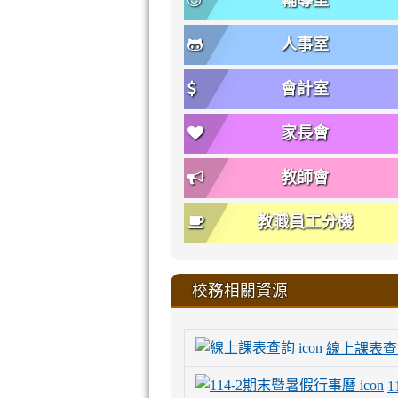
輔導室
人事室
會計室
家長會
教師會
教職員工分機
校務相關資源
線上課表查
1