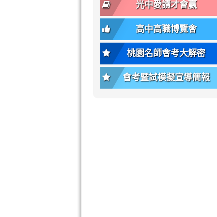
font-
-
光中愛讀才會贏
size);
bs-
font-
body-
高中高職博覽會
weight:
font-
var(-
size);
桃園名師會考大解密
-
font-
bs-
weight:
會考暨試模擬宣導簡報
body-
var(-
font-
-
weight);
bs-
background-
body-
color:
font-
var(-
weight);
-
\
bs-
body-
bg);