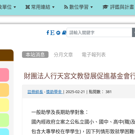
政單位
常用連結
數位學習
評鑑與計畫
:::
本站消息
分月文章
電子報列表
財團法人行天宮文教發展促進基金會
-
| 2025-02-21 | 點閱數： 381
註冊組長
獎助學金
一般助學及長期助學對象：
國內經政府立案之公私立國小、國中、高中(職)
包含大專學校在學學生)，因下列情形致就學困難者