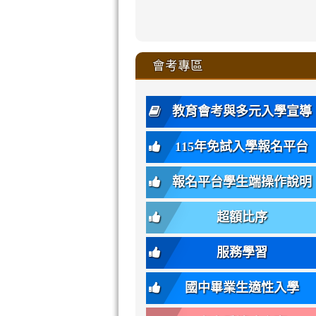
zhuan-
xue-
xue-
xue-
xue-
link
link
ru-
ru-
ru-
ru-
style=ackgr
ru-
\
ru-
\
qu/
zhuan-
zhuan-
zhuan-
zhuan-
to
to
link
()-45l
xue-
xue-
xue-
xue-
color:
xue-
xue-
\
qu/
qu/
qu/
qu/
link
https://sites
https://sites.go
to
4
zhuan-
zhuan-
zhuan-
zhuan-
var(-
zhuan-
zhuan-
\
\
\
\
to
affairs/%E9
affairs/%E9
https://www.gmjh
會考專區
qu/
qu/
qu/
qu/
-
qu/
qu
https://www.gmjh
\
\
年
style=font-
\
\
\
bs-
\
2
度
family:
body-
體
教育會考與多元入學宣導
招
var(-
bg);
育
生
-
font-
班
115年免試入學報名平台
簡
bs-
family:
轉
章
body-
var(-
班
(二
報名平台學生端操作說明
font-
-
簡
招).pdf
family);
bs-
章.pdf
\
font-
body-
超額比序
\
size:
font-
var(-
family);
服務學習
-
font-
bs-
size:
國中畢業生適性入學
body-
var(-