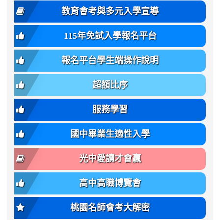
family:
body-
體
教育會考與多元入學宣導
招
var(-
bg);
育
生
-
font-
班
115年免試入學報名平台
簡
bs-
family:
轉
章
body-
var(-
班
(二
報名平台學生端操作說明
font-
-
簡
招).pdf
family);
bs-
章.pdf
\
font-
body-
超額比序
\
size:
font-
var(-
family);
服務學習
-
font-
bs-
size:
國中畢業生適性入學
body-
var(-
font-
-
光中愛讀才會贏
size);
bs-
font-
body-
高中高職博覽會
weight:
font-
var(-
size);
桃園名師會考大解密
-
font-