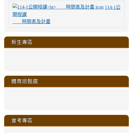
114-1公
開授課
時間表及計畫
新生專區
link
link
link
link
https://sites.google.com/a/m
to
to
to
to
link
link
link
link
link
link
link
link
link
sheng-
https://sites.google.com/a/ms.gmjh.
https://sites.google.com/a/ms.gmjh.
https://sites.google.com/a/ms.gmjh.
https://sites.google.com/a/ms.gmjh.
to
to
to
to
to
to
to
to
to
ru-
sheng-
sheng-
sheng-
sheng-
體育班甄選
https://sites.google.com/a/ms
https://sites.google.com/a/ms
https://sites.google.com/a/ms
https://sites.google.com/a/ms
https://sites.google.com/ms.
https://sites.google.com/a/ms
https://sites.google.com/ms.gmjh.ty
https://sites.google.com/a/ms.gmjh.
https://sites.google.com/ms.gmjh.ty
xue-
ru-
ru-
ru-
ru-
sheng-
sheng-
sheng-
sheng-
affairs/%E9%AB%94%E8%82
sheng-
affairs/%E9%AB%94%E8%82%
sheng-
affairs/%E9%AB%94%E8%82%
zhuan-
xue-
xue-
xue-
xue-
link
link
ru-
ru-
ru-
ru-
style=ackground-
ru-
\
ru-
\
qu/
zhuan-
zhuan-
zhuan-
zhuan-
to
to
link
()-45l
xue-
xue-
xue-
xue-
color:
xue-
xue-
\
qu/
qu/
qu/
qu/
link
https://sites.google.com/ms.
https://sites.google.com/ms.gmjh.ty
to
4
zhuan-
zhuan-
zhuan-
zhuan-
var(-
zhuan-
zhuan-
\
\
\
\
to
affairs/%E9%AB%94%E8%82
affairs/%E9%AB%94%E8%82%
https://www.gmjh.tyc.edu.tw/upload
會考專區
qu/
qu/
qu/
qu/
-
qu/
qu
https://www.gmjh.tyc.edu.tw/upload
\
\
年
style=font-
\
\
\
bs-
\
2
度