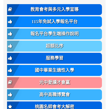
2
度
family:
body-
體
教育會考與多元入學宣導
招
var(-
bg);
育
生
-
font-
班
115年免試入學報名平台
簡
bs-
family:
轉
章
body-
var(-
班
(二
報名平台學生端操作說明
font-
-
簡
招).pdf
family);
bs-
章.pdf
\
font-
body-
超額比序
\
size:
font-
var(-
family);
服務學習
-
font-
bs-
size:
國中畢業生適性入學
body-
var(-
font-
-
光中愛讀才會贏
size);
bs-
font-
body-
高中高職博覽會
weight:
font-
var(-
size);
桃園名師會考大解密