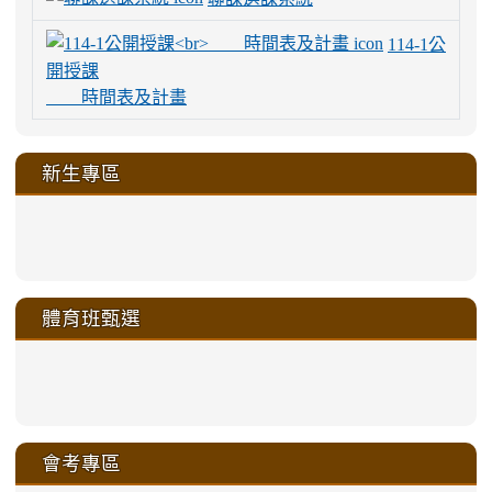
114-1公
開授課
時間表及計畫
新生專區
link
link
link
link
https://sites.google.com/a/m
to
to
to
to
link
link
link
link
link
link
link
link
link
sheng-
https://sites.google.com/a/ms.gmjh.
https://sites.google.com/a/ms.gmjh.
https://sites.google.com/a/ms.gmjh.
https://sites.google.com/a/ms.gmjh.
to
to
to
to
to
to
to
to
to
ru-
sheng-
sheng-
sheng-
sheng-
體育班甄選
https://sites.google.com/a/ms
https://sites.google.com/a/ms
https://sites.google.com/a/ms
https://sites.google.com/a/ms
https://sites.google.com/ms.
https://sites.google.com/a/ms
https://sites.google.com/ms.gmjh.ty
https://sites.google.com/a/ms.gmjh.
https://sites.google.com/ms.gmjh.ty
xue-
ru-
ru-
ru-
ru-
sheng-
sheng-
sheng-
sheng-
affairs/%E9%AB%94%E8%82
sheng-
affairs/%E9%AB%94%E8%82%
sheng-
affairs/%E9%AB%94%E8%82%
zhuan-
xue-
xue-
xue-
xue-
link
link
ru-
ru-
ru-
ru-
style=ackground-
ru-
\
ru-
\
qu/
zhuan-
zhuan-
zhuan-
zhuan-
to
to
link
()-45l
xue-
xue-
xue-
xue-
color:
xue-
xue-
\
qu/
qu/
qu/
qu/
link
https://sites.google.com/ms.
https://sites.google.com/ms.gmjh.ty
to
4
zhuan-
zhuan-
zhuan-
zhuan-
var(-
zhuan-
zhuan-
\
\
\
\
to
affairs/%E9%AB%94%E8%82
affairs/%E9%AB%94%E8%82%
https://www.gmjh.tyc.edu.tw/upload
會考專區
qu/
qu/
qu/
qu/
-
qu/
qu
https://www.gmjh.tyc.edu.tw/upload
\
\
年
style=font-
\
\
\
bs-
\