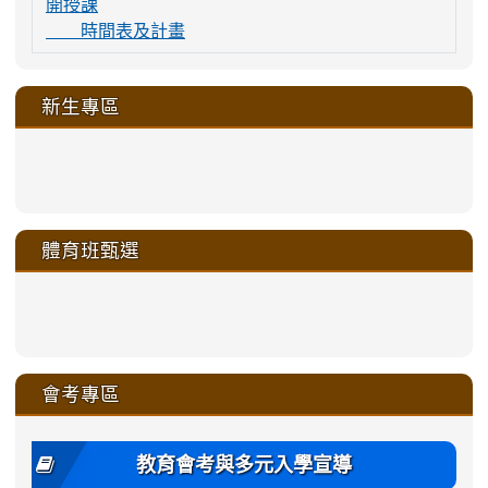
開授課
時間表及計畫
新生專區
link
link
link
link
https://sites.google.com/a/m
to
to
to
to
link
link
link
link
link
link
link
link
link
sheng-
https://sites.google.com/a/ms.gmjh.
https://sites.google.com/a/ms.gmjh.
https://sites.google.com/a/ms.gmjh.
https://sites.google.com/a/ms.gmjh.
to
to
to
to
to
to
to
to
to
ru-
sheng-
sheng-
sheng-
sheng-
體育班甄選
https://sites.google.com/a/ms
https://sites.google.com/a/ms
https://sites.google.com/a/ms
https://sites.google.com/a/ms
https://sites.google.com/ms.
https://sites.google.com/a/ms
https://sites.google.com/ms.gmjh.ty
https://sites.google.com/a/ms.gmjh.
https://sites.google.com/ms.gmjh.ty
xue-
ru-
ru-
ru-
ru-
sheng-
sheng-
sheng-
sheng-
affairs/%E9%AB%94%E8%82
sheng-
affairs/%E9%AB%94%E8%82%
sheng-
affairs/%E9%AB%94%E8%82%
zhuan-
xue-
xue-
xue-
xue-
link
link
ru-
ru-
ru-
ru-
style=ackground-
ru-
\
ru-
\
qu/
zhuan-
zhuan-
zhuan-
zhuan-
to
to
link
()-45l
xue-
xue-
xue-
xue-
color:
xue-
xue-
\
qu/
qu/
qu/
qu/
link
https://sites.google.com/ms.
https://sites.google.com/ms.gmjh.ty
to
4
zhuan-
zhuan-
zhuan-
zhuan-
var(-
zhuan-
zhuan-
\
\
\
\
to
affairs/%E9%AB%94%E8%82
affairs/%E9%AB%94%E8%82%
https://www.gmjh.tyc.edu.tw/upload
會考專區
qu/
qu/
qu/
qu/
-
qu/
qu
https://www.gmjh.tyc.edu.tw/upload
\
\
年
style=font-
\
\
\
bs-
\
2
度
family:
body-
體
教育會考與多元入學宣導
招
var(-
bg);
育