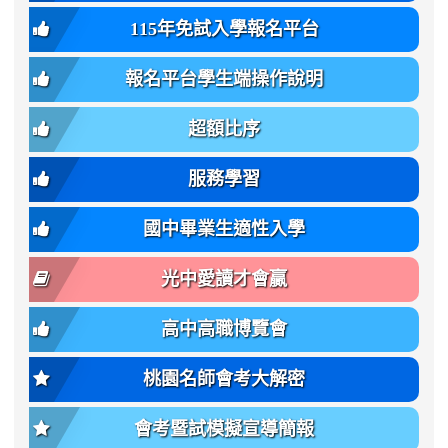
生
-
font-
班
115年免試入學報名平台
簡
bs-
family:
轉
章
body-
var(-
班
(二
報名平台學生端操作說明
font-
-
簡
招).pdf
family);
bs-
章.pdf
\
font-
body-
超額比序
\
size:
font-
var(-
family);
服務學習
-
font-
bs-
size:
國中畢業生適性入學
body-
var(-
font-
-
光中愛讀才會贏
size);
bs-
font-
body-
高中高職博覽會
weight:
font-
var(-
size);
桃園名師會考大解密
-
font-
bs-
weight:
會考暨試模擬宣導簡報
body-
var(-