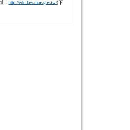
址：
)下
http://edu.law.moe.gov.tw/