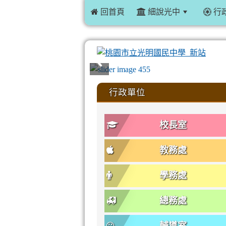
 回首頁
細說光中
行
:::
行政單位
校長室
教務處
學務處
總務處