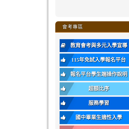
zhuan-
xue-
xue-
xue-
xue-
link
link
ru-
ru-
ru-
ru-
style=ackgr
ru-
\
ru-
\
qu/
zhuan-
zhuan-
zhuan-
zhuan-
to
to
link
()-45l
xue-
xue-
xue-
xue-
color:
xue-
xue-
\
qu/
qu/
qu/
qu/
link
https://sites
https://sites.go
to
4
zhuan-
zhuan-
zhuan-
zhuan-
var(-
zhuan-
zhuan-
\
\
\
\
to
affairs/%E9
affairs/%E9
https://www.gmjh
會考專區
qu/
qu/
qu/
qu/
-
qu/
qu
https://www.gmjh
\
\
年
style=font-
\
\
\
bs-
\
2
度
family:
body-
體
教育會考與多元入學宣導
招
var(-
bg);
育
生
-
font-
班
115年免試入學報名平台
簡
bs-
family:
轉
章
body-
var(-
班
(二
報名平台學生端操作說明
font-
-
簡
招).pdf
family);
bs-
章.pdf
\
font-
body-
超額比序
\
size:
font-
var(-
family);
服務學習
-
font-
bs-
size:
國中畢業生適性入學
body-
var(-