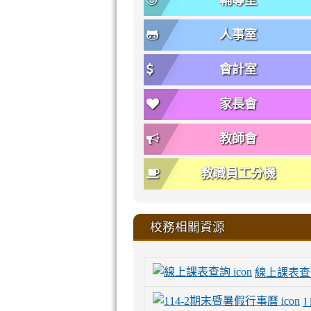
輔導室
人事室
會計室
家長會
教師會
教職員工分機
校務相關資源
線上課表查
1