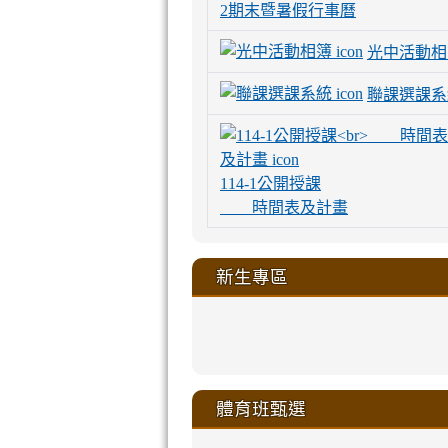
2期末暨暑假行事曆
光中活動相
聯課選課系
114-1公開授課
時間表及計畫
新生專區
link
link
link
link
https://sites
to
to
to
to
link
link
link
link
link
link
link
link
link
sheng-
https://sites.go
https://sites.go
https://sites.go
https://sites.go
to
to
to
to
to
to
to
to
to
ru-
sheng-
sheng-
sheng-
sheng-
體育班甄選
https://sites
https://sites
https://sites
https://sites
https://sites
https://sites
https://sites.go
https://sites.go
https://sites.go
xue-
ru-
ru-
ru-
ru-
sheng-
sheng-
sheng-
sheng-
affairs/%E9
sheng-
affairs/%E9
sheng-
affairs/%E9