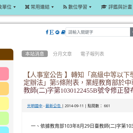
政單位
常用連結
數位學習
評鑑與計畫
:::
本站消息
分月文章
電子報列表
【人事室公告 】轉知「高級中等以下
定辦法」第5條附表，業經教育部於中華
教師(二)字第1030122455B號令修正
-
| 2014-09-11 | 點閱數： 661
光明國中
最新公告
一、依據教育部103年8月29日臺教師(二)字第103