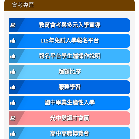
to
affairs/%E9%AB%94%E8%82
affairs/%E9%AB%94%E8%82%
https://www.gmjh.tyc.edu.tw/upload
會考專區
qu/
qu/
qu/
qu/
-
qu/
qu
https://www.gmjh.tyc.edu.tw/upload
\
\
年
style=font-
\
\
\
bs-
\
2
度
family:
body-
體
教育會考與多元入學宣導
招
var(-
bg);
育
生
-
font-
班
115年免試入學報名平台
簡
bs-
family:
轉
章
body-
var(-
班
(二
報名平台學生端操作說明
font-
-
簡
招).pdf
family);
bs-
章.pdf
\
font-
body-
超額比序
\
size:
font-
var(-
family);
服務學習
-
font-
bs-
size:
國中畢業生適性入學
body-
var(-
font-
-
光中愛讀才會贏
size);
bs-
font-
body-
高中高職博覽會
weight:
font-