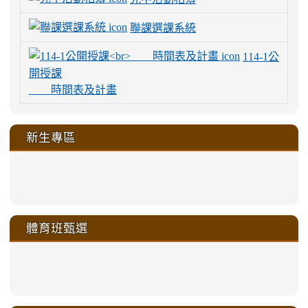
聯課選課系統
114-1公
開授課
時間表及計畫
新生專區
link
link
link
link
https://sites.google.com/a/m
to
to
to
to
link
link
link
link
link
link
link
link
link
sheng-
https://sites.google.com/a/ms.gmjh.
https://sites.google.com/a/ms.gmjh.
https://sites.google.com/a/ms.gmjh.
https://sites.google.com/a/ms.gmjh.
to
to
to
to
to
to
to
to
to
ru-
sheng-
sheng-
sheng-
sheng-
體育班甄選
https://sites.google.com/a/ms
https://sites.google.com/a/ms
https://sites.google.com/a/ms
https://sites.google.com/a/ms
https://sites.google.com/ms.
https://sites.google.com/a/ms
https://sites.google.com/ms.gmjh.ty
https://sites.google.com/a/ms.gmjh.
https://sites.google.com/ms.gmjh.ty
xue-
ru-
ru-
ru-
ru-
sheng-
sheng-
sheng-
sheng-
affairs/%E9%AB%94%E8%82
sheng-
affairs/%E9%AB%94%E8%82%
sheng-
affairs/%E9%AB%94%E8%82%
zhuan-
xue-
xue-
xue-
xue-
link
link
ru-
ru-
ru-
ru-
style=ackground-
ru-
\
ru-
\
qu/
zhuan-
zhuan-
zhuan-
zhuan-
to
to
link
()-45l
xue-
xue-
xue-
xue-
color:
xue-
xue-
\
qu/
qu/
qu/
qu/
link
https://sites.google.com/ms.
https://sites.google.com/ms.gmjh.ty
to
4
zhuan-
zhuan-
zhuan-
zhuan-
var(-
zhuan-
zhuan-
\
\
\
\