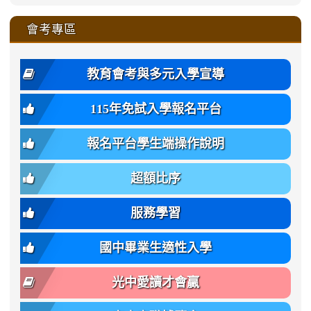
link
https://sites.google.com/ms.
https://sites.google.com/ms.gmjh.ty
to
4
zhuan-
zhuan-
zhuan-
zhuan-
var(-
zhuan-
zhuan-
\
\
\
\
to
affairs/%E9%AB%94%E8%82
affairs/%E9%AB%94%E8%82%
https://www.gmjh.tyc.edu.tw/upload
會考專區
qu/
qu/
qu/
qu/
-
qu/
qu
https://www.gmjh.tyc.edu.tw/upload
\
\
年
style=font-
\
\
\
bs-
\
2
度
family:
body-
體
教育會考與多元入學宣導
招
var(-
bg);
育
生
-
font-
班
115年免試入學報名平台
簡
bs-
family:
轉
章
body-
var(-
班
(二
報名平台學生端操作說明
font-
-
簡
招).pdf
family);
bs-
章.pdf
\
font-
body-
超額比序
\
size:
font-
var(-
family);
服務學習
-
font-
bs-
size:
國中畢業生適性入學
body-
var(-
font-
-
光中愛讀才會贏
size);
bs-
font-
body-