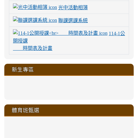
光中活動相簿
聯課選課系統
114-1公
開授課
時間表及計畫
新生專區
link
link
link
link
https://sites.google.com/a/m
to
to
to
to
link
link
link
link
link
link
link
link
link
sheng-
https://sites.google.com/a/ms.gmjh.
https://sites.google.com/a/ms.gmjh.
https://sites.google.com/a/ms.gmjh.
https://sites.google.com/a/ms.gmjh.
to
to
to
to
to
to
to
to
to
ru-
sheng-
sheng-
sheng-
sheng-
體育班甄選
https://sites.google.com/a/ms
https://sites.google.com/a/ms
https://sites.google.com/a/ms
https://sites.google.com/a/ms
https://sites.google.com/ms.
https://sites.google.com/a/ms
https://sites.google.com/ms.gmjh.ty
https://sites.google.com/a/ms.gmjh.
https://sites.google.com/ms.gmjh.ty
xue-
ru-
ru-
ru-
ru-
sheng-
sheng-
sheng-
sheng-
affairs/%E9%AB%94%E8%82
sheng-
affairs/%E9%AB%94%E8%82%
sheng-
affairs/%E9%AB%94%E8%82%
zhuan-
xue-
xue-
xue-
xue-
link
link
ru-
ru-
ru-
ru-
style=ackground-
ru-
\
ru-
\
qu/
zhuan-
zhuan-
zhuan-
zhuan-
to
to
link
()-45l
xue-
xue-
xue-
xue-
color:
xue-
xue-
\
qu/
qu/
qu/
qu/