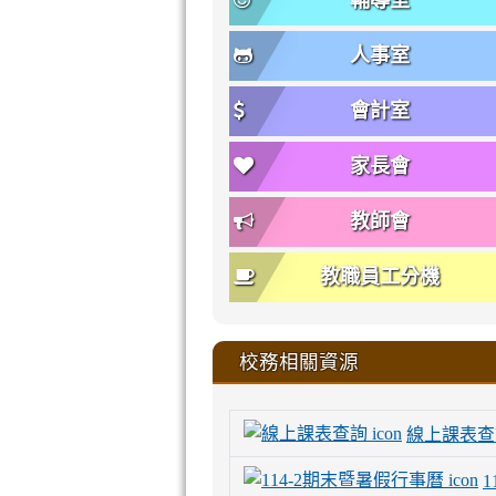
輔導室
人事室
會計室
家長會
教師會
教職員工分機
校務相關資源
線上課表查
1