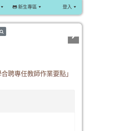
新生專區
登入
:::
search
學合聘專任教師作業要點」