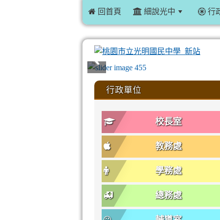
 回首頁
細說光中
行
:::
行政單位
校長室
教務處
學務處
總務處