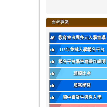
zhuan-
xue-
xue-
xue-
xue-
link
link
ru-
ru-
ru-
ru-
style=ackgr
ru-
\
ru-
\
qu/
zhuan-
zhuan-
zhuan-
zhuan-
to
to
link
()-45l
xue-
xue-
xue-
xue-
color:
xue-
xue-
\
qu/
qu/
qu/
qu/
link
https://sites
https://sites.go
to
4
zhuan-
zhuan-
zhuan-
zhuan-
var(-
zhuan-
zhuan-
\
\
\
\
to
affairs/%E9
affairs/%E9
https://www.gmjh
會考專區
qu/
qu/
qu/
qu/
-
qu/
qu
https://www.gmjh
\
\
年
style=font-
\
\
\
bs-
\
2
度
family:
body-
體
教育會考與多元入學宣導
招
var(-
bg);
育
生
-
font-
班
115年免試入學報名平台
簡
bs-
family:
轉
章
body-
var(-
班
(二
報名平台學生端操作說明
font-
-
簡
招).pdf
family);
bs-
章.pdf
\
font-
body-
超額比序
\
size:
font-
var(-
family);
服務學習
-
font-
bs-
size:
國中畢業生適性入學
body-
var(-