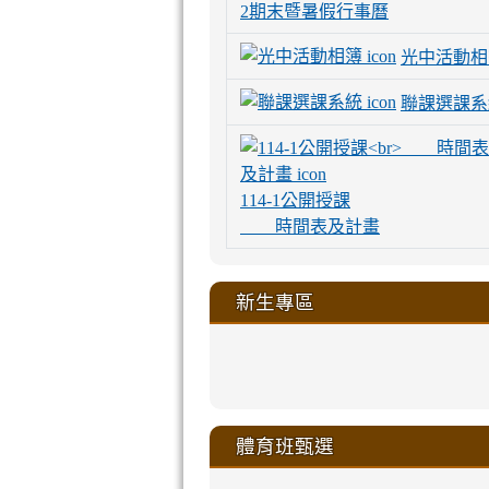
2期末暨暑假行事曆
光中活動相
聯課選課系
114-1公開授課
時間表及計畫
新生專區
link
link
link
link
https://sites
to
to
to
to
link
link
link
link
link
link
link
link
link
sheng-
https://sites.go
https://sites.go
https://sites.go
https://sites.go
to
to
to
to
to
to
to
to
to
ru-
sheng-
sheng-
sheng-
sheng-
體育班甄選
https://sites
https://sites
https://sites
https://sites
https://sites
https://sites
https://sites.go
https://sites.go
https://sites.go
xue-
ru-
ru-
ru-
ru-
sheng-
sheng-
sheng-
sheng-
affairs/%E9
sheng-
affairs/%E9
sheng-
affairs/%E9