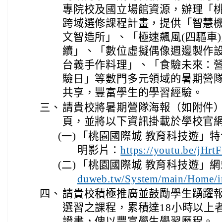
專院校及國立場館資源，辦理「桃
跨域選修課程計畫，提供「智慧機
文智造所」、「極速飆風(四驅車
續」、「數位虛擬偶像週邊製作
台義手作料理」、「食驗未來：營
驗日」等數門多元領域的暑期營
共享，豐富學生的學習經驗。
三、
請貴校將暑期營隊海報（如附件
頁，並將以下資訊掛載於學校官
(一)
「桃園國際城 教育科技遊」
明影片：
https://youtu.be/jH
(二)
「桃園國際城 教育科技遊」
duweb.tw/System/main/Home/
四、
請貴校積極推廣並鼓勵學生踴躍
選習之課程，累積達18小時以上
證書，俾以豐富學生學習歷程。