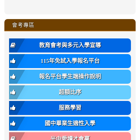
link
link
ru-
ru-
ru-
ru-
style=ackground-
ru-
\
ru-
\
qu/
zhuan-
zhuan-
zhuan-
zhuan-
to
to
link
()-45l
xue-
xue-
xue-
xue-
color:
xue-
xue-
\
qu/
qu/
qu/
qu/
link
https://sites.google.com/ms.
https://sites.google.com/ms.gmjh.ty
to
4
zhuan-
zhuan-
zhuan-
zhuan-
var(-
zhuan-
zhuan-
\
\
\
\
to
affairs/%E9%AB%94%E8%82
affairs/%E9%AB%94%E8%82%
https://www.gmjh.tyc.edu.tw/upload
會考專區
qu/
qu/
qu/
qu/
-
qu/
qu
https://www.gmjh.tyc.edu.tw/upload
\
\
年
style=font-
\
\
\
bs-
\
2
度
family:
body-
體
教育會考與多元入學宣導
招
var(-
bg);
育
生
-
font-
班
115年免試入學報名平台
簡
bs-
family:
轉
章
body-
var(-
班
(二
報名平台學生端操作說明
font-
-
簡
招).pdf
family);
bs-
章.pdf
\
font-
body-
超額比序
\
size:
font-
var(-
family);
服務學習
-
font-
bs-
size:
國中畢業生適性入學
body-
var(-
font-
-
光中愛讀才會贏