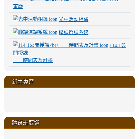
事曆
光中活動相簿
聯課選課系統
114-1公
開授課
時間表及計畫
新生專區
link
link
link
link
https://sites.google.com/a/m
to
to
to
to
link
link
link
link
link
link
link
link
link
sheng-
https://sites.google.com/a/ms.gmjh.
https://sites.google.com/a/ms.gmjh.
https://sites.google.com/a/ms.gmjh.
https://sites.google.com/a/ms.gmjh.
to
to
to
to
to
to
to
to
to
ru-
sheng-
sheng-
sheng-
sheng-
體育班甄選
https://sites.google.com/a/ms
https://sites.google.com/a/ms
https://sites.google.com/a/ms
https://sites.google.com/a/ms
https://sites.google.com/ms.
https://sites.google.com/a/ms
https://sites.google.com/ms.gmjh.ty
https://sites.google.com/a/ms.gmjh.
https://sites.google.com/ms.gmjh.ty
xue-
ru-
ru-
ru-
ru-
sheng-
sheng-
sheng-
sheng-
affairs/%E9%AB%94%E8%82
sheng-
affairs/%E9%AB%94%E8%82%
sheng-
affairs/%E9%AB%94%E8%82%
zhuan-
xue-
xue-
xue-
xue-