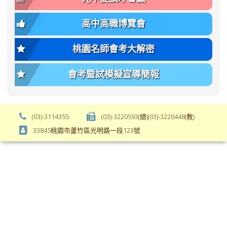
size);
bs-
font-
body-
高中高職博覽會
weight:
font-
var(-
size);
桃園名師會考大解密
-
font-
bs-
weight:
會考暨試模擬宣導簡報
body-
var(-
font-
-
weight);
bs-
background-
body-
(03)-3114355
(03)-3220593(總)(03)-3220448(教)
color:
font-
33845桃園市蘆竹區光明路一段123號
var(-
weight);
-
\
bs-
body-
bg);