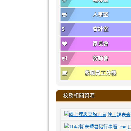
輔導室
人事室
會計室
家長會
教師會
教職員工分機
校務相關資源
線上課表查
1