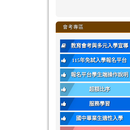
zhuan-
xue-
xue-
xue-
xue-
link
link
ru-
ru-
ru-
ru-
style=ackgr
ru-
\
ru-
\
qu/
zhuan-
zhuan-
zhuan-
zhuan-
to
to
link
()-45l
xue-
xue-
xue-
xue-
color:
xue-
xue-
\
qu/
qu/
qu/
qu/
link
https://sites
https://sites.go
to
4
zhuan-
zhuan-
zhuan-
zhuan-
var(-
zhuan-
zhuan-
\
\
\
\
to
affairs/%E9
affairs/%E9
https://www.gmjh
會考專區
qu/
qu/
qu/
qu/
-
qu/
qu
https://www.gmjh
\
\
年
style=font-
\
\
\
bs-
\
2
度
family:
body-
體
教育會考與多元入學宣導
招
var(-
bg);
育
生
-
font-
班
115年免試入學報名平台
簡
bs-
family:
轉
章
body-
var(-
班
(二
報名平台學生端操作說明
font-
-
簡
招).pdf
family);
bs-
章.pdf
\
font-
body-
超額比序
\
size:
font-
var(-
family);
服務學習
-
font-
bs-
size:
國中畢業生適性入學
body-
var(-