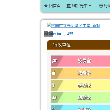
 回首頁
細說光中
行
:::
行政單位
校長室
教務處
學務處
總務處