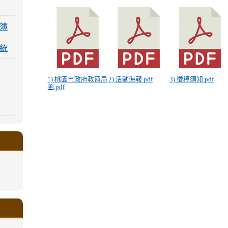
簿
統
1) 桃園市政府教育局
2) 活動海報.pdf
3) 徵稿須知.pdf
函.pdf
.google.com/a/ms.gmjh.tyc.edu.tw/xin-
ogle.com/a/ms.gmjh.tyc.edu.tw/xin-
ogle.com/a/ms.gmjh.tyc.edu.tw/xin-
ogle.com/a/ms.gmjh.tyc.edu.tw/xin-
ogle.com/a/ms.gmjh.tyc.edu.tw/xin-
.google.com/a/ms.gmjh.tyc.edu.tw/xin-
.google.com/a/ms.gmjh.tyc.edu.tw/xin-
.google.com/a/ms.gmjh.tyc.edu.tw/xin-
.google.com/a/ms.gmjh.tyc.edu.tw/xin-
.google.com/ms.gmjh.tyc.edu.tw/student-
.google.com/a/ms.gmjh.tyc.edu.tw/xin-
ogle.com/ms.gmjh.tyc.edu.tw/student-
ogle.com/a/ms.gmjh.tyc.edu.tw/xin-
ogle.com/ms.gmjh.tyc.edu.tw/student-
%AB%94%E8%82%B2%E7%B5%84
%AB%94%E8%82%B2%E7%B5%84
%AB%94%E8%82%B2%E7%B5%84