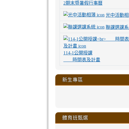
2期末暨暑假行事曆
光中活動相
聯課選課系
114-1公開授課
時間表及計畫
新生專區
link
link
link
link
https://sites
to
to
to
to
link
link
link
link
link
link
link
link
link
sheng-
https://sites.go
https://sites.go
https://sites.go
https://sites.go
to
to
to
to
to
to
to
to
to
ru-
sheng-
sheng-
sheng-
sheng-
體育班甄選
https://sites
https://sites
https://sites
https://sites
https://sites
https://sites
https://sites.go
https://sites.go
https://sites.go
xue-
ru-
ru-
ru-
ru-
sheng-
sheng-
sheng-
sheng-
affairs/%E9
sheng-
affairs/%E9
sheng-
affairs/%E9