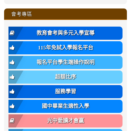
\
qu/
qu/
qu/
qu/
link
https://sites.google.com/ms.
https://sites.google.com/ms.gmjh.ty
to
4
zhuan-
zhuan-
zhuan-
zhuan-
var(-
zhuan-
zhuan-
\
\
\
\
to
affairs/%E9%AB%94%E8%82
affairs/%E9%AB%94%E8%82%
https://www.gmjh.tyc.edu.tw/upload
會考專區
qu/
qu/
qu/
qu/
-
qu/
qu
https://www.gmjh.tyc.edu.tw/upload
\
\
年
style=font-
\
\
\
bs-
\
2
度
family:
body-
體
教育會考與多元入學宣導
招
var(-
bg);
育
生
-
font-
班
115年免試入學報名平台
簡
bs-
family:
轉
章
body-
var(-
班
(二
報名平台學生端操作說明
font-
-
簡
招).pdf
family);
bs-
章.pdf
\
font-
body-
超額比序
\
size:
font-
var(-
family);
服務學習
-
font-
bs-
size:
國中畢業生適性入學
body-
var(-
font-
-
光中愛讀才會贏
size);
bs-