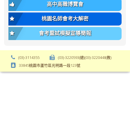
font-
body-
高中高職博覽會
weight:
font-
var(-
size);
桃園名師會考大解密
-
font-
bs-
weight:
會考暨試模擬宣導簡報
body-
var(-
font-
-
weight);
bs-
background-
body-
(03)-3114355
(03)-3220593(總)(03)-3220448(教)
color:
font-
33845桃園市蘆竹區光明路一段123號
var(-
weight);
-
\
bs-
body-
bg);