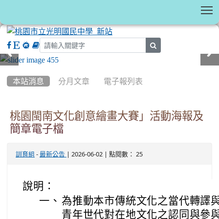
T
search
:::
本站消息
分月文章
電子報列表
桃園閩南文化創意繪畫大賽」活動海報及
簡章電子檔
-
| 2026-06-02 | 點閱數： 25
訓育組
最新公告
說明：
一、
為推動本市傳統文化之當代轉譯
青年世代對在地文化之認同與參