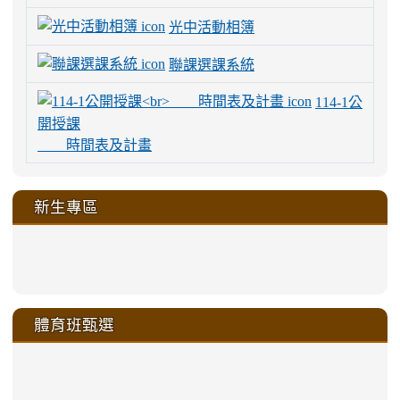
光中活動相簿
聯課選課系統
114-1公
開授課
時間表及計畫
新生專區
link
link
link
link
https://sites.google.com/a/m
to
to
to
to
link
link
link
link
link
link
link
link
link
sheng-
https://sites.google.com/a/ms.gmjh.
https://sites.google.com/a/ms.gmjh.
https://sites.google.com/a/ms.gmjh.
https://sites.google.com/a/ms.gmjh.
to
to
to
to
to
to
to
to
to
ru-
sheng-
sheng-
sheng-
sheng-
體育班甄選
https://sites.google.com/a/ms
https://sites.google.com/a/ms
https://sites.google.com/a/ms
https://sites.google.com/a/ms
https://sites.google.com/ms.
https://sites.google.com/a/ms
https://sites.google.com/ms.gmjh.ty
https://sites.google.com/a/ms.gmjh.
https://sites.google.com/ms.gmjh.ty
xue-
ru-
ru-
ru-
ru-
sheng-
sheng-
sheng-
sheng-
affairs/%E9%AB%94%E8%82
sheng-
affairs/%E9%AB%94%E8%82%
sheng-
affairs/%E9%AB%94%E8%82%
zhuan-
xue-
xue-
xue-
xue-
link
link
ru-
ru-
ru-
ru-
style=ackground-
ru-
\
ru-
\
qu/
zhuan-
zhuan-
zhuan-
zhuan-
to
to
link
()-45l
xue-
xue-
xue-
xue-
color:
xue-
xue-