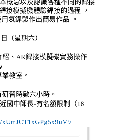
本概念以及認識各種不同的銲接
R銲接模擬機體驗銲接的過程 ，
使用氬銲製作出簡易作品 。
13日（星期六）
接基本介紹、AR銲接模擬機實務操作
心
專業教室。
。
有研習時數六小時。
近國中師長-有名額限制（18
gle/xUmJCT1xGPg5x9uV9