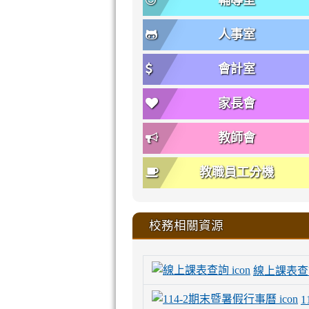
輔導室
人事室
會計室
家長會
教師會
教職員工分機
校務相關資源
線上課表查
1