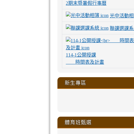
2期末暨暑假行事曆
光中活動相
聯課選課系
114-1公開授課
時間表及計畫
新生專區
link
link
link
link
https://sites
to
to
to
to
link
link
link
link
link
link
link
link
link
sheng-
https://sites.go
https://sites.go
https://sites.go
https://sites.go
to
to
to
to
to
to
to
to
to
ru-
sheng-
sheng-
sheng-
sheng-
體育班甄選
https://sites
https://sites
https://sites
https://sites
https://sites
https://sites
https://sites.go
https://sites.go
https://sites.go
xue-
ru-
ru-
ru-
ru-
sheng-
sheng-
sheng-
sheng-
affairs/%E9
sheng-
affairs/%E9
sheng-
affairs/%E9