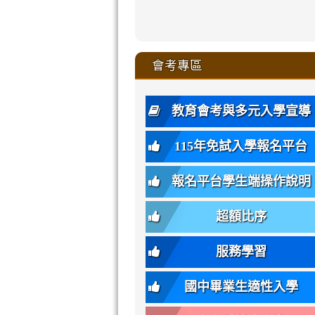
zhuan-
xue-
xue-
xue-
xue-
link
link
ru-
ru-
ru-
ru-
style=ackgr
ru-
\
ru-
\
qu/
zhuan-
zhuan-
zhuan-
zhuan-
to
to
link
()-45l
xue-
xue-
xue-
xue-
color:
xue-
xue-
\
qu/
qu/
qu/
qu/
link
https://sites
https://sites.go
to
4
zhuan-
zhuan-
zhuan-
zhuan-
var(-
zhuan-
zhuan-
\
\
\
\
to
affairs/%E9
affairs/%E9
https://www.gmjh
會考專區
qu/
qu/
qu/
qu/
-
qu/
qu
https://www.gmjh
\
\
年
style=font-
\
\
\
bs-
\
2
度
family:
body-
體
教育會考與多元入學宣導
招
var(-
bg);
育
生
-
font-
班
115年免試入學報名平台
簡
bs-
family:
轉
章
body-
var(-
班
(二
報名平台學生端操作說明
font-
-
簡
招).pdf
family);
bs-
章.pdf
\
font-
body-
超額比序
\
size:
font-
var(-
family);
服務學習
-
font-
bs-
size:
國中畢業生適性入學
body-
var(-