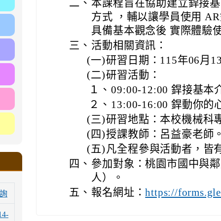
二、
本課程旨在協助建立銲接基
方式 ，輔以讓學員使用 A
具備基本觀念後 實際體驗
三、
活動相關資訊：
(一)
研習日期：115年06月
(二)
研習活動：
１、
09:00-12:00 銲
２、
13:00-16:00 銲動你的
(三)
研習地點：本校機械科
(四)
授課教師：呂益豪老師
(五)
凡全程參與活動者，皆
四、
參加對象：桃園市國中與鄰
人）。
五、
報名網址：
https://forms.
詢
14-