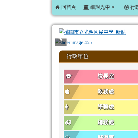
 回首頁
細說光中
行
:::
行政單位
校長室
教務處
學務處
總務處