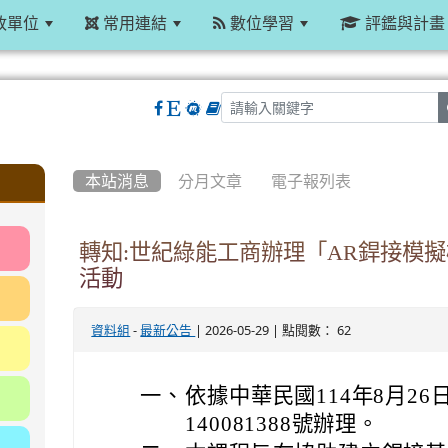
政單位
常用連結
數位學習
評鑑與計畫
:::
本站消息
分月文章
電子報列表
轉知:世紀綠能工商辦理「AR銲接模擬
活動
-
| 2026-05-29 | 點閱數： 62
資料組
最新公告
一、
依據中華民國114年8月2
140081388號辦理。