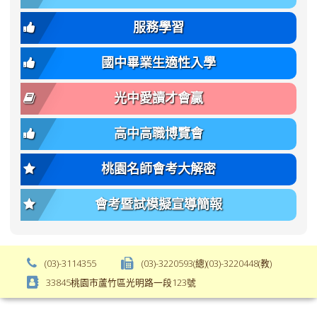
size:
font-
var(-
family);
服務學習
-
font-
bs-
size:
國中畢業生適性入學
body-
var(-
font-
-
光中愛讀才會贏
size);
bs-
font-
body-
高中高職博覽會
weight:
font-
var(-
size);
桃園名師會考大解密
-
font-
bs-
weight:
會考暨試模擬宣導簡報
body-
var(-
font-
-
weight);
bs-
background-
body-
(03)-3114355
(03)-3220593(總)(03)-3220448(教)
color:
font-
33845桃園市蘆竹區光明路一段123號
var(-
weight);
-
\