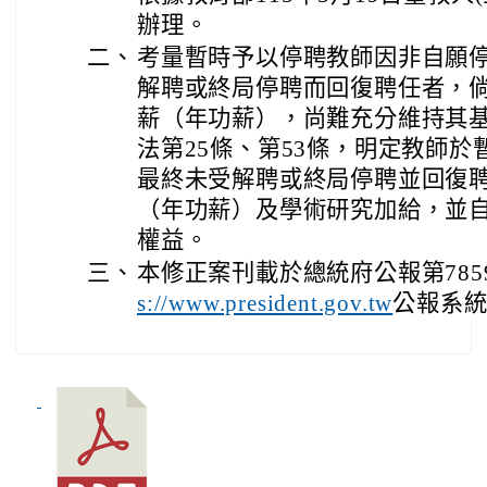
辦理。
二、
考量暫時予以停聘教師因非自願
解聘或終局停聘而回復聘任者，
薪（年功薪），尚難充分維持其
法第25條、第53條，明定教師
最終未受解聘或終局停聘並回復
（年功薪）及學術研究加給，並
權益。
三、
本修正案刊載於總統府公報第78
公報系
s://www.president.gov.tw