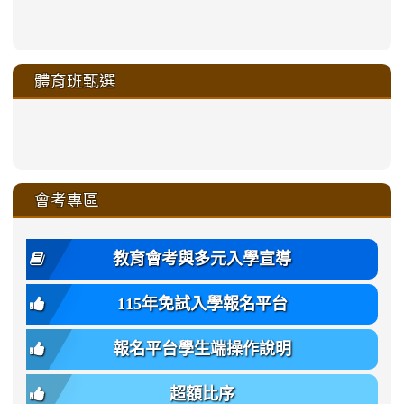
link
link
link
link
https://sites.google.com/a/m
to
to
to
to
link
link
link
link
link
link
link
link
link
sheng-
https://sites.google.com/a/ms.gmjh.
https://sites.google.com/a/ms.gmjh.
https://sites.google.com/a/ms.gmjh.
https://sites.google.com/a/ms.gmjh.
to
to
to
to
to
to
to
to
to
ru-
sheng-
sheng-
sheng-
sheng-
體育班甄選
https://sites.google.com/a/ms
https://sites.google.com/a/ms
https://sites.google.com/a/ms
https://sites.google.com/a/ms
https://sites.google.com/ms.
https://sites.google.com/a/ms
https://sites.google.com/ms.gmjh.ty
https://sites.google.com/a/ms.gmjh.
https://sites.google.com/ms.gmjh.ty
xue-
ru-
ru-
ru-
ru-
sheng-
sheng-
sheng-
sheng-
affairs/%E9%AB%94%E8%82
sheng-
affairs/%E9%AB%94%E8%82%
sheng-
affairs/%E9%AB%94%E8%82%
zhuan-
xue-
xue-
xue-
xue-
link
link
ru-
ru-
ru-
ru-
style=ackground-
ru-
\
ru-
\
qu/
zhuan-
zhuan-
zhuan-
zhuan-
to
to
link
()-45l
xue-
xue-
xue-
xue-
color:
xue-
xue-
\
qu/
qu/
qu/
qu/
link
https://sites.google.com/ms.
https://sites.google.com/ms.gmjh.ty
to
4
zhuan-
zhuan-
zhuan-
zhuan-
var(-
zhuan-
zhuan-
\
\
\
\
to
affairs/%E9%AB%94%E8%82
affairs/%E9%AB%94%E8%82%
https://www.gmjh.tyc.edu.tw/upload
會考專區
qu/
qu/
qu/
qu/
-
qu/
qu
https://www.gmjh.tyc.edu.tw/upload
\
\
年
style=font-
\
\
\
bs-
\
2
度
family:
body-
體
教育會考與多元入學宣導
招
var(-
bg);
育
生
-
font-
班
115年免試入學報名平台
簡
bs-
family:
轉
章
body-
var(-
班
(二
報名平台學生端操作說明
font-
-
簡
招).pdf
family);
bs-
章.pdf
\
font-
body-
超額比序
\