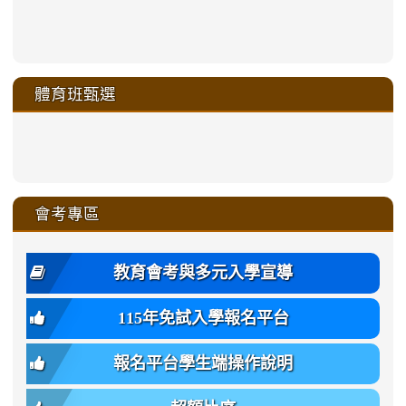
link
link
link
link
https://sites.google.com/a/m
to
to
to
to
link
link
link
link
link
link
link
link
link
sheng-
https://sites.google.com/a/ms.gmjh.
https://sites.google.com/a/ms.gmjh.
https://sites.google.com/a/ms.gmjh.
https://sites.google.com/a/ms.gmjh.
to
to
to
to
to
to
to
to
to
ru-
sheng-
sheng-
sheng-
sheng-
體育班甄選
https://sites.google.com/a/ms
https://sites.google.com/a/ms
https://sites.google.com/a/ms
https://sites.google.com/a/ms
https://sites.google.com/ms.
https://sites.google.com/a/ms
https://sites.google.com/ms.gmjh.ty
https://sites.google.com/a/ms.gmjh.
https://sites.google.com/ms.gmjh.ty
xue-
ru-
ru-
ru-
ru-
sheng-
sheng-
sheng-
sheng-
affairs/%E9%AB%94%E8%82
sheng-
affairs/%E9%AB%94%E8%82%
sheng-
affairs/%E9%AB%94%E8%82%
zhuan-
xue-
xue-
xue-
xue-
link
link
ru-
ru-
ru-
ru-
style=ackground-
ru-
\
ru-
\
qu/
zhuan-
zhuan-
zhuan-
zhuan-
to
to
link
()-45l
xue-
xue-
xue-
xue-
color:
xue-
xue-
\
qu/
qu/
qu/
qu/
link
https://sites.google.com/ms.
https://sites.google.com/ms.gmjh.ty
to
4
zhuan-
zhuan-
zhuan-
zhuan-
var(-
zhuan-
zhuan-
\
\
\
\
to
affairs/%E9%AB%94%E8%82
affairs/%E9%AB%94%E8%82%
https://www.gmjh.tyc.edu.tw/upload
會考專區
qu/
qu/
qu/
qu/
-
qu/
qu
https://www.gmjh.tyc.edu.tw/upload
\
\
年
style=font-
\
\
\
bs-
\
2
度
family:
body-
體
教育會考與多元入學宣導
招
var(-
bg);
育
生
-
font-
班
115年免試入學報名平台
簡
bs-
family:
轉
章
body-
var(-
班
(二
報名平台學生端操作說明
font-
-
簡
招).pdf
family);
bs-
章.pdf
\