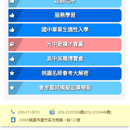
font-
body-
超額比序
\
size:
font-
var(-
family);
服務學習
-
font-
bs-
size:
國中畢業生適性入學
body-
var(-
font-
-
光中愛讀才會贏
size);
bs-
font-
body-
高中高職博覽會
weight:
font-
var(-
size);
桃園名師會考大解密
-
font-
bs-
weight:
會考暨試模擬宣導簡報
body-
var(-
font-
-
weight);
bs-
background-
body-
(03)-3114355
(03)-3220593(總)(03)-3220448(教)
color:
font-
33845桃園市蘆竹區光明路一段123號
var(-
weight);