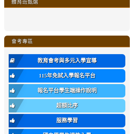
體育班甄選
https://sites.google.com/a/ms
https://sites.google.com/a/ms
https://sites.google.com/a/ms
https://sites.google.com/a/ms
https://sites.google.com/ms.
https://sites.google.com/a/ms
https://sites.google.com/ms.gmjh.ty
https://sites.google.com/a/ms.gmjh.
https://sites.google.com/ms.gmjh.ty
xue-
ru-
ru-
ru-
ru-
sheng-
sheng-
sheng-
sheng-
affairs/%E9%AB%94%E8%82
sheng-
affairs/%E9%AB%94%E8%82%
sheng-
affairs/%E9%AB%94%E8%82%
zhuan-
xue-
xue-
xue-
xue-
link
link
ru-
ru-
ru-
ru-
style=ackground-
ru-
\
ru-
\
qu/
zhuan-
zhuan-
zhuan-
zhuan-
to
to
link
()-45l
xue-
xue-
xue-
xue-
color:
xue-
xue-
\
qu/
qu/
qu/
qu/
link
https://sites.google.com/ms.
https://sites.google.com/ms.gmjh.ty
to
4
zhuan-
zhuan-
zhuan-
zhuan-
var(-
zhuan-
zhuan-
\
\
\
\
to
affairs/%E9%AB%94%E8%82
affairs/%E9%AB%94%E8%82%
https://www.gmjh.tyc.edu.tw/upload
會考專區
qu/
qu/
qu/
qu/
-
qu/
qu
https://www.gmjh.tyc.edu.tw/upload
\
\
年
style=font-
\
\
\
bs-
\
2
度
family:
body-
體
教育會考與多元入學宣導
招
var(-
bg);
育
生
-
font-
班
115年免試入學報名平台
簡
bs-
family:
轉
章
body-
var(-
班
(二
報名平台學生端操作說明
font-
-
簡
招).pdf
family);
bs-
章.pdf
\
font-
body-
超額比序
\
size:
font-
var(-
family);
服務學習
-
font-
bs-
size: