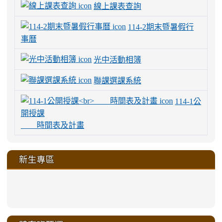
線上課表查詢
114-2期末暨暑假行
事曆
光中活動相簿
聯課選課系統
114-1公
開授課
時間表及計畫
新生專區
link
link
link
link
https://sites.google.com/a/m
to
to
to
to
link
link
link
link
link
link
link
link
link
sheng-
https://sites.google.com/a/ms.gmjh.
https://sites.google.com/a/ms.gmjh.
https://sites.google.com/a/ms.gmjh.
https://sites.google.com/a/ms.gmjh.
to
to
to
to
to
to
to
to
to
ru-
sheng-
sheng-
sheng-
sheng-