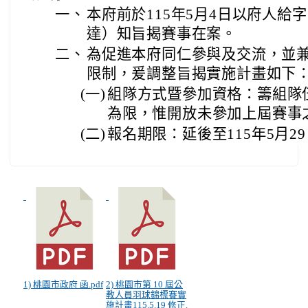
一、
本府前於115年5月4日以府人給字第
達）知旨揭賽事在案。
二、
為促進本府同仁參與及交流，並
限制，爰調整旨揭實施計畫如下
(一)
組隊方式暨參加資格：籌組隊
為限，惟開放未參加上屆賽事
(二)
報名期限：延後至115年5月2
1) 桃園市政府 函.pdf
2) 桃園市第 10 屆公
教人員羽球錦標賽實
施計畫115.5.19 修正.