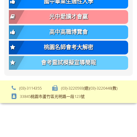
國中畢業生適性入學
body-
var(-
font-
-
光中愛讀才會贏
size);
bs-
font-
body-
高中高職博覽會
weight:
font-
var(-
size);
桃園名師會考大解密
-
font-
bs-
weight:
會考暨試模擬宣導簡報
body-
var(-
font-
-
weight);
bs-
background-
body-
(03)-3114355
(03)-3220593(總)(03)-3220448(教)
color:
font-
33845桃園市蘆竹區光明路一段123號
var(-
weight);
-
\
bs-
body-
bg);