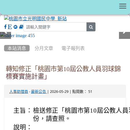
T
search
:::
本站消息
分月文章
電子報列表
轉知修正「桃園市第10屆公教人員羽球錦
標賽實施計畫」
-
| 2026-05-29 | 點閱數： 51
人事助理員
最新公告
主旨：
檢送修正「桃園市第10屆公教人員
份，請查照。
說明：