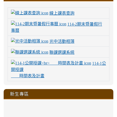
線上課表查詢
114-2期末暨暑假行
事曆
光中活動相簿
聯課選課系統
114-1公
開授課
時間表及計畫
新生專區
link
link
link
link
https://sites.google.com/a/m
to
to
to
to