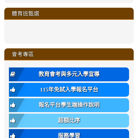
link
link
link
link
link
link
link
link
link
sheng-
https://sites.google.com/a/ms.gmjh.
https://sites.google.com/a/ms.gmjh.
https://sites.google.com/a/ms.gmjh.
https://sites.google.com/a/ms.gmjh.
to
to
to
to
to
to
to
to
to
ru-
sheng-
sheng-
sheng-
sheng-
體育班甄選
https://sites.google.com/a/ms
https://sites.google.com/a/ms
https://sites.google.com/a/ms
https://sites.google.com/a/ms
https://sites.google.com/ms.
https://sites.google.com/a/ms
https://sites.google.com/ms.gmjh.ty
https://sites.google.com/a/ms.gmjh.
https://sites.google.com/ms.gmjh.ty
xue-
ru-
ru-
ru-
ru-
sheng-
sheng-
sheng-
sheng-
affairs/%E9%AB%94%E8%82
sheng-
affairs/%E9%AB%94%E8%82%
sheng-
affairs/%E9%AB%94%E8%82%
zhuan-
xue-
xue-
xue-
xue-
link
link
ru-
ru-
ru-
ru-
style=ackground-
ru-
\
ru-
\
qu/
zhuan-
zhuan-
zhuan-
zhuan-
to
to
link
()-45l
xue-
xue-
xue-
xue-
color:
xue-
xue-
\
qu/
qu/
qu/
qu/
link
https://sites.google.com/ms.
https://sites.google.com/ms.gmjh.ty
to
4
zhuan-
zhuan-
zhuan-
zhuan-
var(-
zhuan-
zhuan-
\
\
\
\
to
affairs/%E9%AB%94%E8%82
affairs/%E9%AB%94%E8%82%
https://www.gmjh.tyc.edu.tw/upload
會考專區
qu/
qu/
qu/
qu/
-
qu/
qu
https://www.gmjh.tyc.edu.tw/upload
\
\
年
style=font-
\
\
\
bs-
\
2
度
family:
body-
體
教育會考與多元入學宣導
招
var(-
bg);
育
生
-
font-
班
115年免試入學報名平台
簡
bs-
family:
轉
章
body-
var(-
班
(二
報名平台學生端操作說明
font-
-
簡
招).pdf
family);
bs-
章.pdf
\
font-
body-
超額比序
\
size:
font-
var(-
family);
服務學習