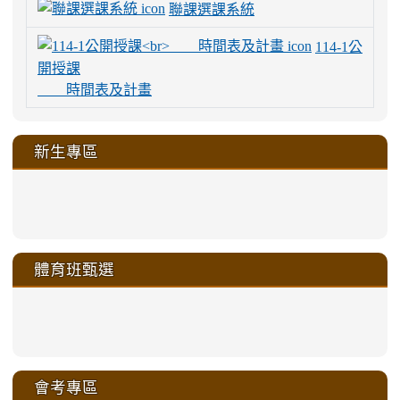
聯課選課系統
114-1公
開授課
時間表及計畫
新生專區
link
link
link
link
https://sites.google.com/a/m
to
to
to
to
link
link
link
link
link
link
link
link
link
sheng-
https://sites.google.com/a/ms.gmjh.
https://sites.google.com/a/ms.gmjh.
https://sites.google.com/a/ms.gmjh.
https://sites.google.com/a/ms.gmjh.
to
to
to
to
to
to
to
to
to
ru-
sheng-
sheng-
sheng-
sheng-
體育班甄選
https://sites.google.com/a/ms
https://sites.google.com/a/ms
https://sites.google.com/a/ms
https://sites.google.com/a/ms
https://sites.google.com/ms.
https://sites.google.com/a/ms
https://sites.google.com/ms.gmjh.ty
https://sites.google.com/a/ms.gmjh.
https://sites.google.com/ms.gmjh.ty
xue-
ru-
ru-
ru-
ru-
sheng-
sheng-
sheng-
sheng-
affairs/%E9%AB%94%E8%82
sheng-
affairs/%E9%AB%94%E8%82%
sheng-
affairs/%E9%AB%94%E8%82%
zhuan-
xue-
xue-
xue-
xue-
link
link
ru-
ru-
ru-
ru-
style=ackground-
ru-
\
ru-
\
qu/
zhuan-
zhuan-
zhuan-
zhuan-
to
to
link
()-45l
xue-
xue-
xue-
xue-
color:
xue-
xue-
\
qu/
qu/
qu/
qu/
link
https://sites.google.com/ms.
https://sites.google.com/ms.gmjh.ty
to
4
zhuan-
zhuan-
zhuan-
zhuan-
var(-
zhuan-
zhuan-
\
\
\
\
to
affairs/%E9%AB%94%E8%82
affairs/%E9%AB%94%E8%82%
https://www.gmjh.tyc.edu.tw/upload
會考專區
qu/
qu/
qu/
qu/
-
qu/
qu
https://www.gmjh.tyc.edu.tw/upload