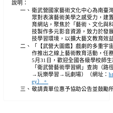
說明：
一、
衛武營國家藝術文化中心為南臺
眾對表演藝術美學之感受力，建
育網站，聚焦於「藝術、文化與
技製作多元影音資源，致力於發
技學習環境，以擴大藝文教育效
二、
「【武營大圖鑑】戲劇的多重宇宙」
作推出之線上藝術教育活動，任務期
5月31日，歡迎全國各級學校師
「衛武營藝術學習網」查詢（路
→玩樂學習→玩劇場）（網址：
h
ey）。
三、
敬請貴單位惠予協助公告並鼓勵