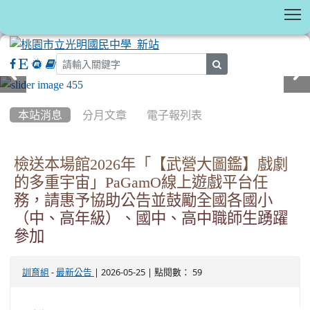
T
search
:::
本站消息
分月文章
電子報列表
檢送本場館2026年「【武營大圖鑑】戲劇
的多重宇宙」PaGamO線上遊戲平台任
務，請惠予協助公告並鼓勵全國各國小
（中、高年級）、國中、高中職師生踴躍
參加
-
| 2026-05-25 | 點閱數： 59
訓育組
最新公告