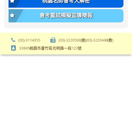
桃園名師會考大解密
-
font-
bs-
weight:
會考暨試模擬宣導簡報
body-
var(-
font-
-
weight);
bs-
background-
body-
(03)-3114355
(03)-3220593(總)(03)-3220448(教)
color:
font-
33845桃園市蘆竹區光明路一段123號
var(-
weight);
-
\
bs-
body-
bg);