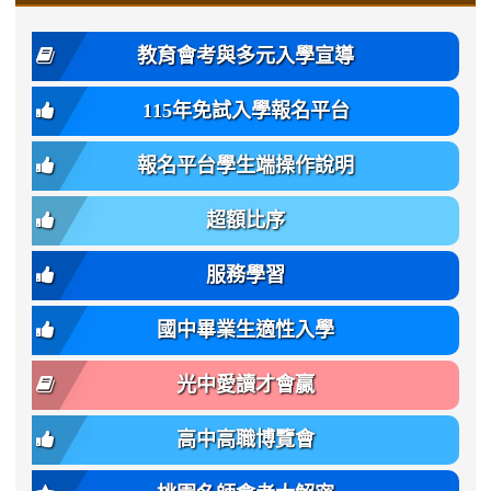
\
\
年
style=font-
\
\
\
bs-
\
2
度
family:
body-
體
教育會考與多元入學宣導
招
var(-
bg);
育
生
-
font-
班
115年免試入學報名平台
簡
bs-
family:
轉
章
body-
var(-
班
(二
報名平台學生端操作說明
font-
-
簡
招).pdf
family);
bs-
章.pdf
\
font-
body-
超額比序
\
size:
font-
var(-
family);
服務學習
-
font-
bs-
size:
國中畢業生適性入學
body-
var(-
font-
-
光中愛讀才會贏
size);
bs-
font-
body-
高中高職博覽會
weight:
font-
var(-
size);