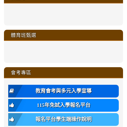
link
link
link
link
https://sites.google.com/a/m
to
to
to
to
link
link
link
link
link
link
link
link
link
sheng-
https://sites.google.com/a/ms.gmjh.
https://sites.google.com/a/ms.gmjh.
https://sites.google.com/a/ms.gmjh.
https://sites.google.com/a/ms.gmjh.
to
to
to
to
to
to
to
to
to
ru-
sheng-
sheng-
sheng-
sheng-
體育班甄選
https://sites.google.com/a/ms
https://sites.google.com/a/ms
https://sites.google.com/a/ms
https://sites.google.com/a/ms
https://sites.google.com/ms.
https://sites.google.com/a/ms
https://sites.google.com/ms.gmjh.ty
https://sites.google.com/a/ms.gmjh.
https://sites.google.com/ms.gmjh.ty
xue-
ru-
ru-
ru-
ru-
sheng-
sheng-
sheng-
sheng-
affairs/%E9%AB%94%E8%82
sheng-
affairs/%E9%AB%94%E8%82%
sheng-
affairs/%E9%AB%94%E8%82%
zhuan-
xue-
xue-
xue-
xue-
link
link
ru-
ru-
ru-
ru-
style=ackground-
ru-
\
ru-
\
qu/
zhuan-
zhuan-
zhuan-
zhuan-
to
to
link
()-45l
xue-
xue-
xue-
xue-
color:
xue-
xue-
\
qu/
qu/
qu/
qu/
link
https://sites.google.com/ms.
https://sites.google.com/ms.gmjh.ty
to
4
zhuan-
zhuan-
zhuan-
zhuan-
var(-
zhuan-
zhuan-
\
\
\
\
to
affairs/%E9%AB%94%E8%82
affairs/%E9%AB%94%E8%82%
https://www.gmjh.tyc.edu.tw/upload
會考專區
qu/
qu/
qu/
qu/
-
qu/
qu
https://www.gmjh.tyc.edu.tw/upload
\
\
年
style=font-
\
\
\
bs-
\
2
度
family:
body-
體
教育會考與多元入學宣導
招
var(-
bg);
育
生
-
font-
班
115年免試入學報名平台
簡
bs-
family:
轉
章
body-
var(-
班
(二
報名平台學生端操作說明
font-
-
簡
招).pdf
family);
bs-