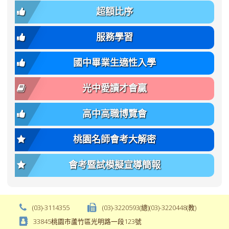
章.pdf
\
font-
body-
超額比序
\
size:
font-
var(-
family);
服務學習
-
font-
bs-
size:
國中畢業生適性入學
body-
var(-
font-
-
光中愛讀才會贏
size);
bs-
font-
body-
高中高職博覽會
weight:
font-
var(-
size);
桃園名師會考大解密
-
font-
bs-
weight:
會考暨試模擬宣導簡報
body-
var(-
font-
-
weight);
bs-
background-
body-
(03)-3114355
(03)-3220593(總)(03)-3220448(教)
color:
font-
33845桃園市蘆竹區光明路一段123號