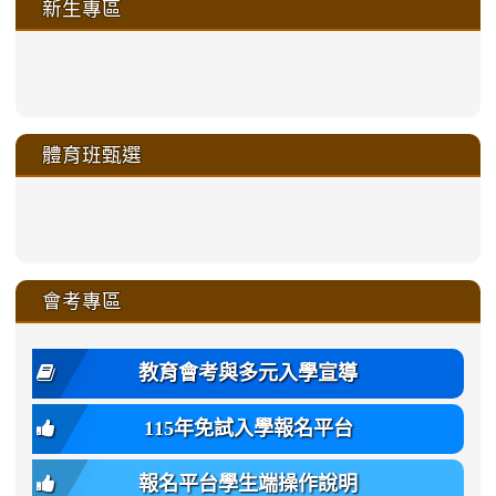
新生專區
link
link
link
link
https://sites.google.com/a/m
to
to
to
to
link
link
link
link
link
link
link
link
link
sheng-
https://sites.google.com/a/ms.gmjh.
https://sites.google.com/a/ms.gmjh.
https://sites.google.com/a/ms.gmjh.
https://sites.google.com/a/ms.gmjh.
to
to
to
to
to
to
to
to
to
ru-
sheng-
sheng-
sheng-
sheng-
體育班甄選
https://sites.google.com/a/ms
https://sites.google.com/a/ms
https://sites.google.com/a/ms
https://sites.google.com/a/ms
https://sites.google.com/ms.
https://sites.google.com/a/ms
https://sites.google.com/ms.gmjh.ty
https://sites.google.com/a/ms.gmjh.
https://sites.google.com/ms.gmjh.ty
xue-
ru-
ru-
ru-
ru-
sheng-
sheng-
sheng-
sheng-
affairs/%E9%AB%94%E8%82
sheng-
affairs/%E9%AB%94%E8%82%
sheng-
affairs/%E9%AB%94%E8%82%
zhuan-
xue-
xue-
xue-
xue-
link
link
ru-
ru-
ru-
ru-
style=ackground-
ru-
\
ru-
\
qu/
zhuan-
zhuan-
zhuan-
zhuan-
to
to
link
()-45l
xue-
xue-
xue-
xue-
color:
xue-
xue-
\
qu/
qu/
qu/
qu/
link
https://sites.google.com/ms.
https://sites.google.com/ms.gmjh.ty
to
4
zhuan-
zhuan-
zhuan-
zhuan-
var(-
zhuan-
zhuan-
\
\
\
\
to
affairs/%E9%AB%94%E8%82
affairs/%E9%AB%94%E8%82%
https://www.gmjh.tyc.edu.tw/upload
會考專區
qu/
qu/
qu/
qu/
-
qu/
qu
https://www.gmjh.tyc.edu.tw/upload
\
\
年
style=font-
\
\
\
bs-
\
2
度
family:
body-
體
教育會考與多元入學宣導
招
var(-
bg);
育
生
-
font-
班
115年免試入學報名平台
簡
bs-
family:
轉
章
body-
var(-
班
(二
報名平台學生端操作說明
font-
-