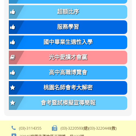
簡
招).pdf
family);
bs-
章.pdf
\
font-
body-
超額比序
\
size:
font-
var(-
family);
服務學習
-
font-
bs-
size:
國中畢業生適性入學
body-
var(-
font-
-
光中愛讀才會贏
size);
bs-
font-
body-
高中高職博覽會
weight:
font-
var(-
size);
桃園名師會考大解密
-
font-
bs-
weight:
會考暨試模擬宣導簡報
body-
var(-
font-
-
weight);
bs-
background-
body-
(03)-3114355
(03)-3220593(總)(03)-3220448(教)
color:
font-