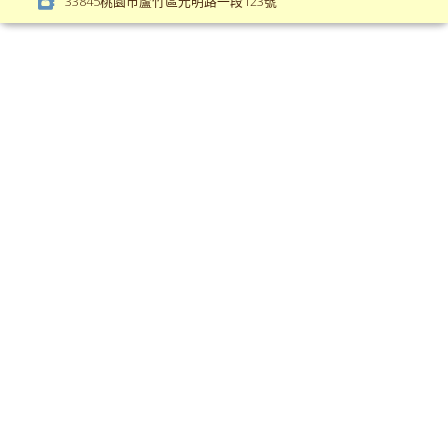
33845桃園市蘆竹區光明路一段123號
var(-
weight);
-
\
bs-
body-
bg);