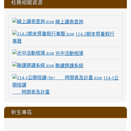
校務相關資源
線上課表查詢
114-2期末暨暑假行
事曆
光中活動相簿
聯課選課系統
114-1公
開授課
時間表及計畫
新生專區
link
link
link
link