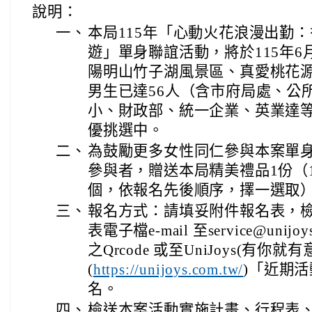
說明：
一、
本局115年「心動火花浪漫出勤
遊」單身聯誼活動，將於115年6
陽明山竹子湖風景區、真愛桃花
男生已達56人（含市府局處、公
小、財政部、統一企業、英業達
優挑選中。
二、
為鼓勵更多女性同仁參與本案單
參與者，贈送本局精美禮品1份（1
個，依報名先後順序，擇一選取
三、
報名方式：請填妥附件報名表，
表電子檔e-mail 至service@unij
之Qrcode 或至UniJoys(有你
(
)
「近期活
https://unijoys.com.tw/
名。
四、
檢送本案活動實施計畫、行程表、