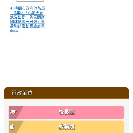
4) 桃園市政府消防局
115年度「心動火花
浪漫出勤：香氛開運
繡球情緣一日遊」單
身聯誼活動實施計畫.
docx
:::
行政單位
校長室
教務處