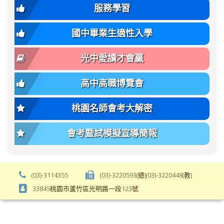
var(-
family);
服務學習
-
font-
bs-
size:
國中畢業生適性入學
body-
var(-
font-
-
光中愛讀才會贏
size);
bs-
font-
body-
高中高職博覽會
weight:
font-
var(-
size);
桃園名師會考大解密
-
font-
bs-
weight:
會考暨試模擬宣導簡報
body-
var(-
font-
-
weight);
bs-
background-
body-
(03)-3114355
(03)-3220593(總)(03)-3220448(教)
color:
font-
33845桃園市蘆竹區光明路一段123號
var(-
weight);
-
\
bs-