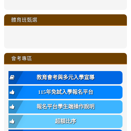
https://sites.google.com/a/m
to
to
to
to
link
link
link
link
link
link
link
link
link
sheng-
https://sites.google.com/a/ms.gmjh.
https://sites.google.com/a/ms.gmjh.
https://sites.google.com/a/ms.gmjh.
https://sites.google.com/a/ms.gmjh.
to
to
to
to
to
to
to
to
to
ru-
sheng-
sheng-
sheng-
sheng-
體育班甄選
https://sites.google.com/a/ms
https://sites.google.com/a/ms
https://sites.google.com/a/ms
https://sites.google.com/a/ms
https://sites.google.com/ms.
https://sites.google.com/a/ms
https://sites.google.com/ms.gmjh.ty
https://sites.google.com/a/ms.gmjh.
https://sites.google.com/ms.gmjh.ty
xue-
ru-
ru-
ru-
ru-
sheng-
sheng-
sheng-
sheng-
affairs/%E9%AB%94%E8%82
sheng-
affairs/%E9%AB%94%E8%82%
sheng-
affairs/%E9%AB%94%E8%82%
zhuan-
xue-
xue-
xue-
xue-
link
link
ru-
ru-
ru-
ru-
style=ackground-
ru-
\
ru-
\
qu/
zhuan-
zhuan-
zhuan-
zhuan-
to
to
link
()-45l
xue-
xue-
xue-
xue-
color:
xue-
xue-
\
qu/
qu/
qu/
qu/
link
https://sites.google.com/ms.
https://sites.google.com/ms.gmjh.ty
to
4
zhuan-
zhuan-
zhuan-
zhuan-
var(-
zhuan-
zhuan-
\
\
\
\
to
affairs/%E9%AB%94%E8%82
affairs/%E9%AB%94%E8%82%
https://www.gmjh.tyc.edu.tw/upload
會考專區
qu/
qu/
qu/
qu/
-
qu/
qu
https://www.gmjh.tyc.edu.tw/upload
\
\
年
style=font-
\
\
\
bs-
\
2
度
family:
body-
體
教育會考與多元入學宣導
招
var(-
bg);
育
生
-
font-
班
115年免試入學報名平台
簡
bs-
family:
轉
章
body-
var(-
班
(二
報名平台學生端操作說明
font-
-
簡
招).pdf
family);
bs-
章.pdf
\
font-
body-
超額比序
\
size:
font-