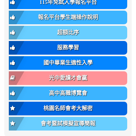
115年免試入學報名平台
簡
bs-
family:
轉
章
body-
var(-
班
(二
報名平台學生端操作說明
font-
-
簡
招).pdf
family);
bs-
章.pdf
\
font-
body-
超額比序
\
size:
font-
var(-
family);
服務學習
-
font-
bs-
size:
國中畢業生適性入學
body-
var(-
font-
-
光中愛讀才會贏
size);
bs-
font-
body-
高中高職博覽會
weight:
font-
var(-
size);
桃園名師會考大解密
-
font-
bs-
weight:
會考暨試模擬宣導簡報
body-
var(-
font-
-