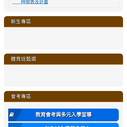
時間表及計畫
新生專區
link
link
link
link
https://sites.google.com/a/m
to
to
to
to
link
link
link
link
link
link
link
link
link
sheng-
https://sites.google.com/a/ms.gmjh.
https://sites.google.com/a/ms.gmjh.
https://sites.google.com/a/ms.gmjh.
https://sites.google.com/a/ms.gmjh.
to
to
to
to
to
to
to
to
to
ru-
sheng-
sheng-
sheng-
sheng-
體育班甄選
https://sites.google.com/a/ms
https://sites.google.com/a/ms
https://sites.google.com/a/ms
https://sites.google.com/a/ms
https://sites.google.com/ms.
https://sites.google.com/a/ms
https://sites.google.com/ms.gmjh.ty
https://sites.google.com/a/ms.gmjh.
https://sites.google.com/ms.gmjh.ty
xue-
ru-
ru-
ru-
ru-
sheng-
sheng-
sheng-
sheng-
affairs/%E9%AB%94%E8%82
sheng-
affairs/%E9%AB%94%E8%82%
sheng-
affairs/%E9%AB%94%E8%82%
zhuan-
xue-
xue-
xue-
xue-
link
link
ru-
ru-
ru-
ru-
style=ackground-
ru-
\
ru-
\
qu/
zhuan-
zhuan-
zhuan-
zhuan-
to
to
link
()-45l
xue-
xue-
xue-
xue-
color:
xue-
xue-
\
qu/
qu/
qu/
qu/
link
https://sites.google.com/ms.
https://sites.google.com/ms.gmjh.ty
to
4
zhuan-
zhuan-
zhuan-
zhuan-
var(-
zhuan-
zhuan-
\
\
\
\
to
affairs/%E9%AB%94%E8%82
affairs/%E9%AB%94%E8%82%
https://www.gmjh.tyc.edu.tw/upload
會考專區
qu/
qu/
qu/
qu/
-
qu/
qu
https://www.gmjh.tyc.edu.tw/upload
\
\
年
style=font-
\
\
\
bs-
\
2
度
family:
body-
體
教育會考與多元入學宣導
招
var(-
bg);
育
生
-
font-
班