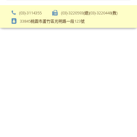
weight);
bs-
background-
body-
(03)-3114355
(03)-3220593(總)(03)-3220448(教)
color:
font-
33845桃園市蘆竹區光明路一段123號
var(-
weight);
-
\
bs-
body-
bg);