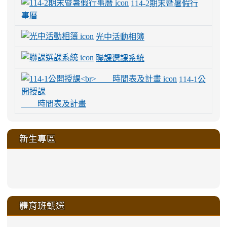
114-2期末暨暑假行
事曆
光中活動相簿
聯課選課系統
114-1公
開授課
時間表及計畫
新生專區
link
link
link
link
https://sites.google.com/a/m
to
to
to
to
link
link
link
link
link
link
link
link
link
sheng-
https://sites.google.com/a/ms.gmjh.
https://sites.google.com/a/ms.gmjh.
https://sites.google.com/a/ms.gmjh.
https://sites.google.com/a/ms.gmjh.
to
to
to
to
to
to
to
to
to
ru-
sheng-
sheng-
sheng-
sheng-
體育班甄選
https://sites.google.com/a/ms
https://sites.google.com/a/ms
https://sites.google.com/a/ms
https://sites.google.com/a/ms
https://sites.google.com/ms.
https://sites.google.com/a/ms
https://sites.google.com/ms.gmjh.ty
https://sites.google.com/a/ms.gmjh.
https://sites.google.com/ms.gmjh.ty
xue-
ru-
ru-
ru-
ru-
sheng-
sheng-
sheng-
sheng-
affairs/%E9%AB%94%E8%82
sheng-
affairs/%E9%AB%94%E8%82%
sheng-
affairs/%E9%AB%94%E8%82%
zhuan-
xue-
xue-
xue-
xue-