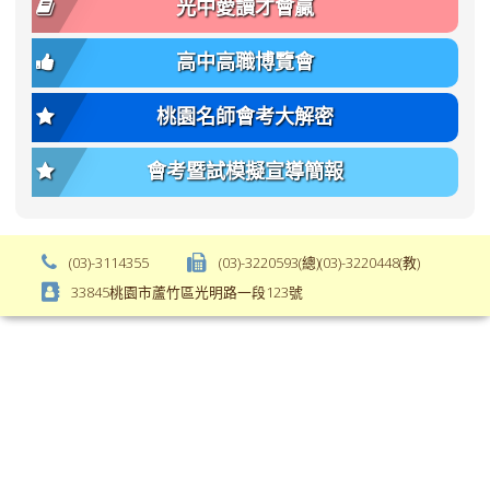
光中愛讀才會贏
size);
bs-
font-
body-
高中高職博覽會
weight:
font-
var(-
size);
桃園名師會考大解密
-
font-
bs-
weight:
會考暨試模擬宣導簡報
body-
var(-
font-
-
weight);
bs-
background-
body-
(03)-3114355
(03)-3220593(總)(03)-3220448(教)
color:
font-
33845桃園市蘆竹區光明路一段123號
var(-
weight);
-
\
bs-
body-
bg);