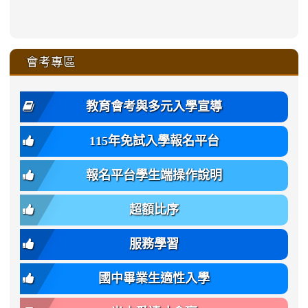
link
link
ru-
ru-
ru-
ru-
style=ackground-
ru-
\
ru-
\
qu/
zhuan-
zhuan-
zhuan-
zhuan-
to
to
link
()-45l
xue-
xue-
xue-
xue-
color:
xue-
xue-
\
qu/
qu/
qu/
qu/
link
https://sites.google.com/ms.
https://sites.google.com/ms.gmjh.ty
to
4
zhuan-
zhuan-
zhuan-
zhuan-
var(-
zhuan-
zhuan-
\
\
\
\
to
affairs/%E9%AB%94%E8%82
affairs/%E9%AB%94%E8%82%
https://www.gmjh.tyc.edu.tw/upload
會考專區
qu/
qu/
qu/
qu/
-
qu/
qu
https://www.gmjh.tyc.edu.tw/upload
\
\
年
style=font-
\
\
\
bs-
\
2
度
family:
body-
體
教育會考與多元入學宣導
招
var(-
bg);
育
生
-
font-
班
115年免試入學報名平台
簡
bs-
family:
轉
章
body-
var(-
班
(二
報名平台學生端操作說明
font-
-
簡
招).pdf
family);
bs-
章.pdf
\
font-
body-
超額比序
\
size:
font-
var(-
family);
服務學習
-
font-
bs-
size:
國中畢業生適性入學
body-
var(-
font-
-