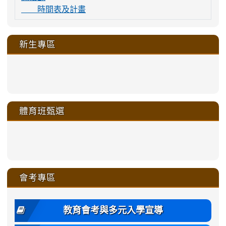
時間表及計畫
新生專區
link
link
link
link
https://sites.google.com/a/m
to
to
to
to
link
link
link
link
link
link
link
link
link
sheng-
https://sites.google.com/a/ms.gmjh.
https://sites.google.com/a/ms.gmjh.
https://sites.google.com/a/ms.gmjh.
https://sites.google.com/a/ms.gmjh.
to
to
to
to
to
to
to
to
to
ru-
sheng-
sheng-
sheng-
sheng-
體育班甄選
https://sites.google.com/a/ms
https://sites.google.com/a/ms
https://sites.google.com/a/ms
https://sites.google.com/a/ms
https://sites.google.com/ms.
https://sites.google.com/a/ms
https://sites.google.com/ms.gmjh.ty
https://sites.google.com/a/ms.gmjh.
https://sites.google.com/ms.gmjh.ty
xue-
ru-
ru-
ru-
ru-
sheng-
sheng-
sheng-
sheng-
affairs/%E9%AB%94%E8%82
sheng-
affairs/%E9%AB%94%E8%82%
sheng-
affairs/%E9%AB%94%E8%82%
zhuan-
xue-
xue-
xue-
xue-
link
link
ru-
ru-
ru-
ru-
style=ackground-
ru-
\
ru-
\
qu/
zhuan-
zhuan-
zhuan-
zhuan-
to
to
link
()-45l
xue-
xue-
xue-
xue-
color:
xue-
xue-
\
qu/
qu/
qu/
qu/
link
https://sites.google.com/ms.
https://sites.google.com/ms.gmjh.ty
to
4
zhuan-
zhuan-
zhuan-
zhuan-
var(-
zhuan-
zhuan-
\
\
\
\
to
affairs/%E9%AB%94%E8%82
affairs/%E9%AB%94%E8%82%
https://www.gmjh.tyc.edu.tw/upload
會考專區
qu/
qu/
qu/
qu/
-
qu/
qu
https://www.gmjh.tyc.edu.tw/upload
\
\
年
style=font-
\
\
\
bs-
\
2
度
family:
body-
體
教育會考與多元入學宣導
招
var(-
bg);
育
生
-
font-