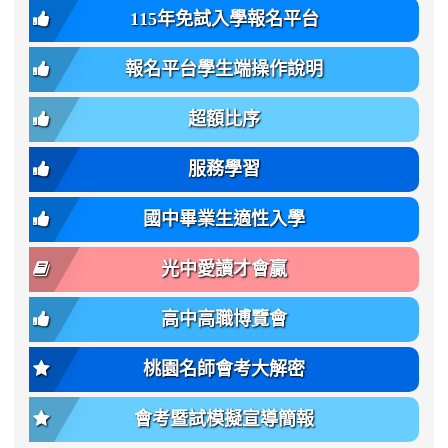
班
115年免試入學報名平台
簡
bs-
family:
轉
章
body-
var(-
班
(二
報名平台學生端操作說明
font-
-
簡
招).pdf
family);
bs-
章.pdf
\
font-
body-
超額比序
\
size:
font-
var(-
family);
服務學習
-
font-
bs-
size:
國中畢業生適性入學
body-
var(-
font-
-
光中愛讀才會贏
size);
bs-
font-
body-
高中高職博覽會
weight:
font-
var(-
size);
桃園名師會考大解密
-
font-
bs-
weight:
會考暨試模擬宣導簡報
body-
var(-