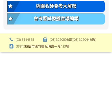
var(-
size);
桃園名師會考大解密
-
font-
bs-
weight:
會考暨試模擬宣導簡報
body-
var(-
font-
-
weight);
bs-
background-
body-
(03)-3114355
(03)-3220593(總)(03)-3220448(教)
color:
font-
33845桃園市蘆竹區光明路一段123號
var(-
weight);
-
\
bs-
body-
bg);