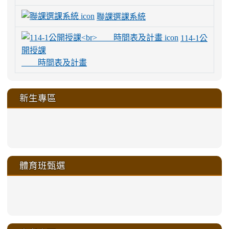
聯課選課系統
114-1公
開授課
時間表及計畫
新生專區
link
link
link
link
https://sites.google.com/a/m
to
to
to
to
link
link
link
link
link
link
link
link
link
sheng-
https://sites.google.com/a/ms.gmjh.
https://sites.google.com/a/ms.gmjh.
https://sites.google.com/a/ms.gmjh.
https://sites.google.com/a/ms.gmjh.
to
to
to
to
to
to
to
to
to
ru-
sheng-
sheng-
sheng-
sheng-
體育班甄選
https://sites.google.com/a/ms
https://sites.google.com/a/ms
https://sites.google.com/a/ms
https://sites.google.com/a/ms
https://sites.google.com/ms.
https://sites.google.com/a/ms
https://sites.google.com/ms.gmjh.ty
https://sites.google.com/a/ms.gmjh.
https://sites.google.com/ms.gmjh.ty
xue-
ru-
ru-
ru-
ru-
sheng-
sheng-
sheng-
sheng-
affairs/%E9%AB%94%E8%82
sheng-
affairs/%E9%AB%94%E8%82%
sheng-
affairs/%E9%AB%94%E8%82%
zhuan-
xue-
xue-
xue-
xue-
link
link
ru-
ru-
ru-
ru-
style=ackground-
ru-
\
ru-
\
qu/
zhuan-
zhuan-
zhuan-
zhuan-
to
to
link
()-45l
xue-
xue-
xue-
xue-
color:
xue-
xue-
\
qu/
qu/
qu/
qu/
link
https://sites.google.com/ms.
https://sites.google.com/ms.gmjh.ty
to
4
zhuan-
zhuan-
zhuan-
zhuan-
var(-
zhuan-
zhuan-
\
\
\
\
to