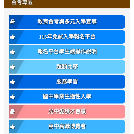
affairs/%E9%AB%94%E8%82
affairs/%E9%AB%94%E8%82%
https://www.gmjh.tyc.edu.tw/upload
會考專區
qu/
qu/
qu/
qu/
-
qu/
qu
https://www.gmjh.tyc.edu.tw/upload
\
\
年
style=font-
\
\
\
bs-
\
2
度
family:
body-
體
教育會考與多元入學宣導
招
var(-
bg);
育
生
-
font-
班
115年免試入學報名平台
簡
bs-
family:
轉
章
body-
var(-
班
(二
報名平台學生端操作說明
font-
-
簡
招).pdf
family);
bs-
章.pdf
\
font-
body-
超額比序
\
size:
font-
var(-
family);
服務學習
-
font-
bs-
size:
國中畢業生適性入學
body-
var(-
font-
-
光中愛讀才會贏
size);
bs-
font-
body-
高中高職博覽會
weight:
font-