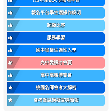
115年免試入學報名平台
bs-
family:
轉
章
body-
var(-
班
(二
報名平台學生端操作說明
font-
-
簡
招).pdf
family);
bs-
章.pdf
\
font-
body-
超額比序
\
size:
font-
var(-
family);
服務學習
-
font-
bs-
size:
國中畢業生適性入學
body-
var(-
font-
-
光中愛讀才會贏
size);
bs-
font-
body-
高中高職博覽會
weight:
font-
var(-
size);
桃園名師會考大解密
-
font-
bs-
weight:
會考暨試模擬宣導簡報
body-
var(-
font-
-