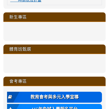
新生專區
link
link
link
link
https://sites.google.com/a/m
to
to
to
to
link
link
link
link
link
link
link
link
link
sheng-
https://sites.google.com/a/ms.gmjh.
https://sites.google.com/a/ms.gmjh.
https://sites.google.com/a/ms.gmjh.
https://sites.google.com/a/ms.gmjh.
to
to
to
to
to
to
to
to
to
ru-
sheng-
sheng-
sheng-
sheng-
體育班甄選
https://sites.google.com/a/ms
https://sites.google.com/a/ms
https://sites.google.com/a/ms
https://sites.google.com/a/ms
https://sites.google.com/ms.
https://sites.google.com/a/ms
https://sites.google.com/ms.gmjh.ty
https://sites.google.com/a/ms.gmjh.
https://sites.google.com/ms.gmjh.ty
xue-
ru-
ru-
ru-
ru-
sheng-
sheng-
sheng-
sheng-
affairs/%E9%AB%94%E8%82
sheng-
affairs/%E9%AB%94%E8%82%
sheng-
affairs/%E9%AB%94%E8%82%
zhuan-
xue-
xue-
xue-
xue-
link
link
ru-
ru-
ru-
ru-
style=ackground-
ru-
\
ru-
\
qu/
zhuan-
zhuan-
zhuan-
zhuan-
to
to
link
()-45l
xue-
xue-
xue-
xue-
color:
xue-
xue-
\
qu/
qu/
qu/
qu/
link
https://sites.google.com/ms.
https://sites.google.com/ms.gmjh.ty
to
4
zhuan-
zhuan-
zhuan-
zhuan-
var(-
zhuan-
zhuan-
\
\
\
\
to
affairs/%E9%AB%94%E8%82
affairs/%E9%AB%94%E8%82%
https://www.gmjh.tyc.edu.tw/upload
會考專區
qu/
qu/
qu/
qu/
-
qu/
qu
https://www.gmjh.tyc.edu.tw/upload
\
\
年
style=font-
\
\
\
bs-
\
2
度
family:
body-
體
教育會考與多元入學宣導
招
var(-
bg);
育
生
-
font-
班
簡