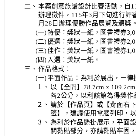
二、
本案創意族譜設計比賽活動，自11
辦理徵件，115年3月下旬進行評審
月28日辦理優勝作品展覽及頒獎
(一)
特優：獎狀一紙，圖書禮券3,0
(二)
優選：獎狀一紙，圖書禮券2,0
(三)
佳作：獎狀一紙，圖書禮券1,0
(四)
入選：獎狀一紙。
三、
作品格式：
(一)
平面作品：為利於展出，ㄧ律
１、
以【全開】78.7cm x 109
各2公分，以利該館為得獎作
２、
請於【作品頁】或【背面右
籤】，建議使用電腦列印，
３、
為利於作品懸掛展示，平面
關黏貼部分，亦請黏貼牢固