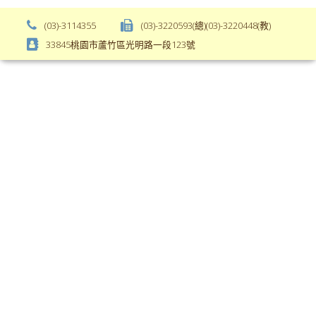
weight);
bs-
background-
body-
(03)-3114355
(03)-3220593(總)(03)-3220448(教)
color:
font-
33845桃園市蘆竹區光明路一段123號
var(-
weight);
-
\
bs-
body-
bg);