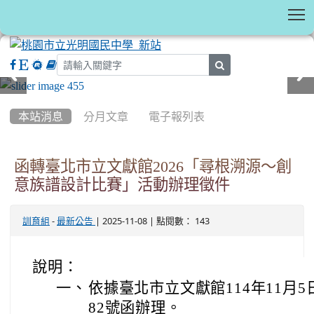
T
search
:::
本站消息
分月文章
電子報列表
函轉臺北市立文獻館2026「尋根溯源～創
意族譜設計比賽」活動辦理徵件
-
| 2025-11-08 | 點閱數： 143
訓育組
最新公告
說明：
一、
依據臺北市立文獻館114年11月5日
82號函辦理。