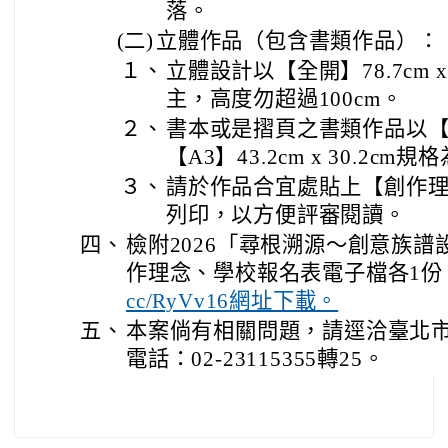
落。
(二)
立體作品（包含書類作品）：
１、
立體設計以【全開】78.7cm x
主，高度勿超過100cm。
２、
書本或是摺頁之書類作品以【A4】2
【A3】43.2cm x 30.2cm
３、
請於作品合宜處貼上【創作
列印，以方便評審閱讀。
四、
檢附2026「尋根溯源～創意族
作理念、學校報名表電子檔各1份
cc/RyVv16網址下載。
五、
本案倘有相關問題，請逕洽臺北
電話：02-23115355轉25。